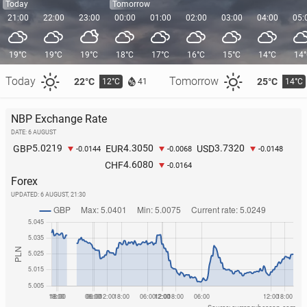
Today
Tomorrow
21:00
22:00
23:00
00:00
01:00
02:00
03:00
04:00
05:
19°C
19°C
19°C
18°C
17°C
16°C
15°C
14°C
14
Today
Tomorrow
22°C
25°C
12°C
14°C
41
NBP Exchange Rate
DATE: 6 AUGUST
5.0219
4.3050
3.7320
GBP
EUR
USD
-0.0144
-0.0068
-0.0148
4.6080
CHF
-0.0164
Forex
UPDATED:
6 AUGUST, 21:30