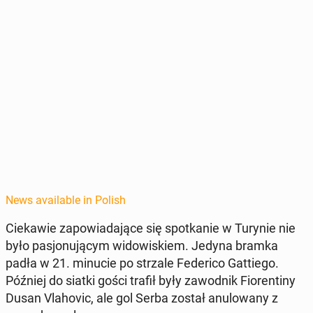
News available in Polish
Ciekaw­ie za­powiada­jące się spotkanie w Turynie nie
było pasjonu­ją­cym wid­owiskiem. Jedyna bramka
padła w 21. minucie po strzale Fed­eri­co Gat­tiego.
Później do siatki gości trafił były za­wod­nik Fiorentiny
Dusan Vla­hovic, ale gol Serba został an­u­lowany z