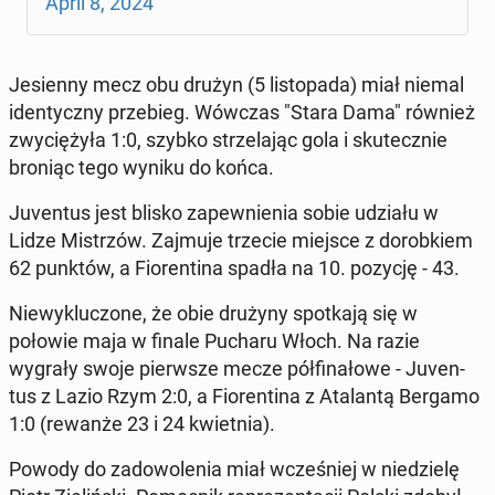
April 8, 2024
Je­si­en­ny mecz obu drużyn (5 listopa­da) miał niemal
iden­ty­czny prze­bieg. Wówczas "Stara Dama" również
zwyciężyła 1:0, szybko strze­la­jąc gola i skutecznie
broniąc tego wyniku do końca.
Ju­ven­tus jest blisko za­pewnienia sobie udziału w
Lidze Mis­trzów. Zajmuje trzecie miejsce z dorobkiem
62 punktów, a Fiorenti­na spadła na 10. pozycję - 43.
Niewyk­luc­zone, że obie drużyny spotka­ją się w
połowie maja w finale Pucharu Włoch. Na razie
wygrały swoje pier­wsze mecze pół­fi­nałowe - Ju­ven­
tus z Lazio Rzym 2:0, a Fiorenti­na z Ata­lan­tą Bergamo
1:0 (rewanże 23 i 24 kwiet­nia).
Powody do zad­owole­nia miał wcześniej w niedzielę