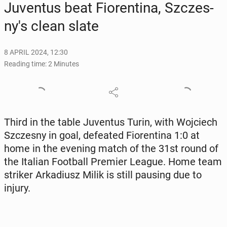
Ju­ven­tus beat Fiorenti­na, Szczes­
ny's clean slate
8 APRIL 2024, 12:30
Reading time: 2 Minutes
Third in the table Ju­ven­tus Turin, with Wo­j­ciech
Szczes­ny in goal, de­feat­ed Fiorenti­na 1:0 at
home in the evening match of the 31st round of
the Italian Foot­ball Premier League. Home team
striker Arka­diusz Milik is still pausing due to
injury.