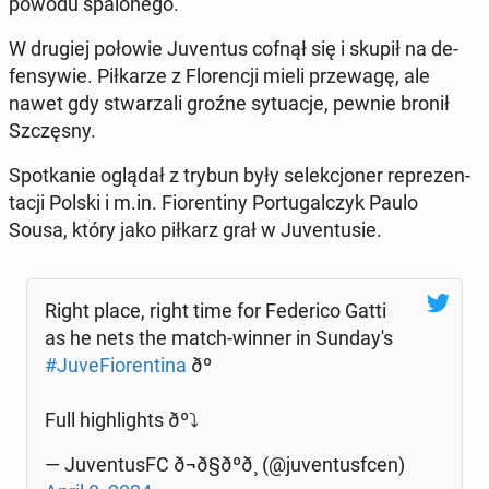
powodu spalonego.
W drugiej połowie Ju­ven­tus cofnął się i skupił na de­
fen­sy­wie. Piłkarze z Flo­rencji mieli przewagę, ale
nawet gdy stwarza­li groźne sytu­acje, pewnie bronił
Szczęs­ny.
Spotkanie oglądał z trybun były se­lekcjon­er reprezen­
tacji Polski i m.in. Fiorentiny Por­tu­gal­czyk Paulo
Sousa, który jako piłkarz grał w Ju­ven­tusie.
Right place, right time for Fed­eri­co Gatti
as he nets the match-winner in Sun­day's
#Ju­ve­Fiorenti­na
ðº
Full high­lights ðº⤵️
— Ju­ven­tus­FC ð¬ð§ðºð¸ (@ju­ven­tus­f­cen)