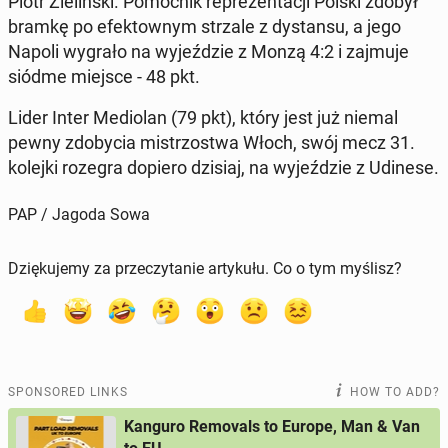
Piotr Zielińs­ki. Po­moc­nik reprezen­tacji Polski zdobył
bramkę po efek­townym strzale z dys­tan­su, a jego
Napoli wygrało na wyjeździe z Monzą 4:2 i zajmuje
siódme miejsce - 48 pkt.
Lider Inter Medi­olan (79 pkt), który jest już niemal
pewny zdoby­cia mis­tr­zost­wa Włoch, swój mecz 31.
kolejki rozegra dopiero dzisiaj, na wyjeździe z Udinese.
PAP / Jagoda Sowa
Dziękujemy za przeczytanie artykułu. Co o tym myślisz?
SPONSORED LINKS
HOW TO ADD?
Kanguro Removals to Europe, Man & Van