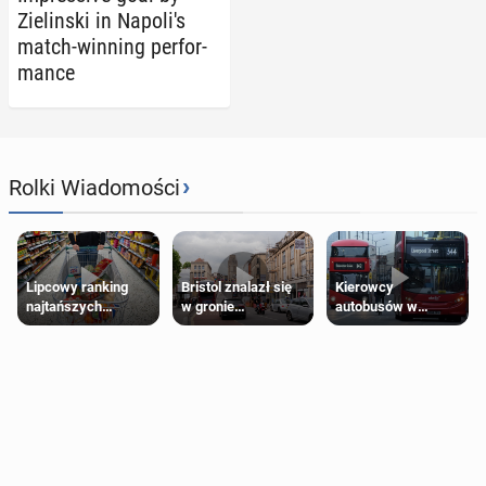
Zielin­s­ki in Napoli's
match-winning per­for­
mance
›
Rolki Wiadomości
Lipcowy ranking
Bristol znalazł się
Kierowcy
najtańszych
w gronie
autobusów w
supermarketów
najlepszych
Londynie
kierunków podróży
zapowiadają strajki
na świecie