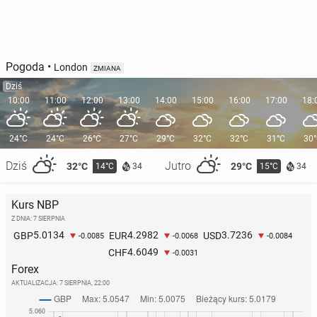
Pogoda
•
London
ZMIANA
Dziś
10:00
11:00
12:00
13:00
14:00
15:00
16:00
17:00
18:
24°C
24°C
26°C
27°C
29°C
32°C
32°C
31°C
30
Dziś
Jutro
32°C
29°C
14°C
15°C
34
34
Kurs NBP
Z DNIA: 7 SIERPNIA
5.0134
4.2982
3.7236
GBP
EUR
USD
-0.0085
-0.0068
-0.0084
4.6049
CHF
-0.0031
Forex
AKTUALIZACJA:
7 SIERPNIA, 22:00