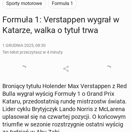
Sporty motorowe
Formuła 1
Formuła 1: Ver­stap­pen wygrał w
Katarze, walka o tytuł trwa
1 GRUDNIA 2025, 08:30
Ten tekst przeczytasz w 4 minuty
Bro­nią­cy tytułu Ho­len­der Max Ver­stap­pen z Red
Bulla wygrał wyścig Formuły 1 o Grand Prix
Kataru, przed­ostat­nią rundę mi­strzostw świata.
Lider cyklu Bry­tyj­czyk Lando Norris z McLa­re­na
upla­so­wał się na czwar­tej pozycji. O koń­co­wym
trium­fie w sezonie roz­strzy­gnie ostatni wyścig