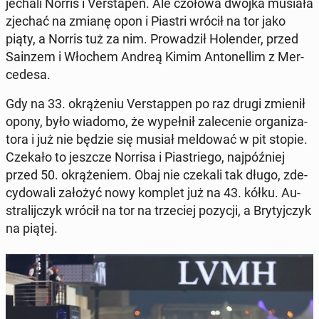
jechali Norris i Ver­sta­pen. Ale czołowa dwójka musiała
zjechać na zmianę opon i Piastri wrócił na tor jako
piąty, a Norris tuż za nim. Pro­wa­dził Ho­len­der, przed
Sainzem i Włochem Andreą Kimim An­to­nel­lim z Mer­
ce­de­sa.
Gdy na 33. okrą­że­niu Ver­stap­pen po raz drugi zmienił
opony, było wiadomo, że wy­peł­nił za­le­ce­nie or­ga­ni­za­
to­ra i już nie będzie się musiał mel­do­wać w pit stopie.
Czekało to jeszcze Norrisa i Pia­strie­go, naj­póź­niej
przed 50. okrą­że­niem. Obaj nie czekali tak długo, zde­
cy­do­wa­li założyć nowy komplet już na 43. kółku. Au­
stra­lij­czyk wrócił na tor na trze­ciej pozycji, a Bry­tyj­czyk
na piątej.