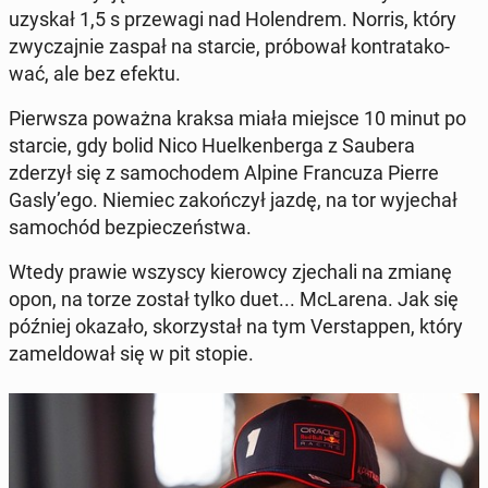
uzyskał 1,5 s prze­wa­gi nad Ho­len­drem. Norris, który
zwy­czaj­nie zaspał na starcie, pró­bo­wał kontr­ata­ko­
wać, ale bez efektu.
Pierw­sza poważna kraksa miała miejsce 10 minut po
starcie, gdy bolid Nico Hu­el­ken­ber­ga z Saubera
zderzył się z sa­mo­cho­dem Alpine Fran­cu­za Pierre
Gasly’ego. Niemiec za­koń­czył jazdę, na tor wy­je­chał
sa­mo­chód bez­pie­czeń­stwa.
Wtedy prawie wszyscy kie­row­cy zje­cha­li na zmianę
opon, na torze został tylko duet... McLa­re­na. Jak się
później okazało, sko­rzy­stał na tym Ver­stap­pen, który
za­mel­do­wał się w pit stopie.