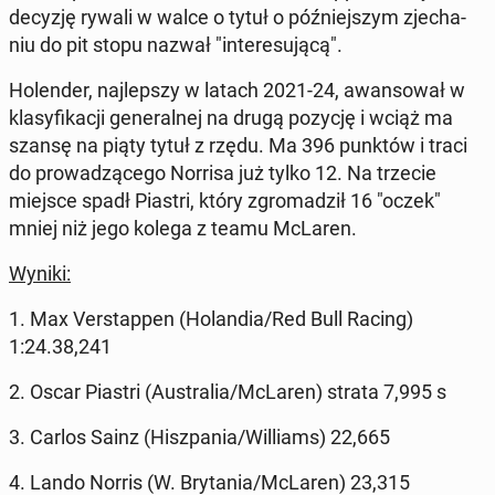
decyzję rywali w walce o tytuł o póź­niej­szym zje­cha­
niu do pit stopu nazwał "in­te­re­su­ją­cą".
Ho­len­der, naj­lep­szy w latach 2021-24, awan­so­wał w
kla­sy­fi­ka­cji ge­ne­ral­nej na drugą pozycję i wciąż ma
szansę na piąty tytuł z rzędu. Ma 396 punktów i traci
do pro­wa­dzą­ce­go Norrisa już tylko 12. Na trzecie
miejsce spadł Piastri, który zgro­ma­dził 16 "oczek"
mniej niż jego kolega z teamu McLaren.
Wyniki:
1. Max Ver­stap­pen (Ho­lan­dia/Red Bull Racing)
1:24.38,241
2. Oscar Piastri (Au­stra­lia/McLaren) strata 7,995 s
3. Carlos Sainz (Hisz­pa­nia/Wil­liams) 22,665
4. Lando Norris (W. Bry­ta­nia/McLaren) 23,315