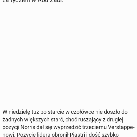
za tydzień w Abu Zabi.
W nie­dzie­lę tuż po starcie w czo­łów­ce nie doszło do
żadnych więk­szych starć, choć ru­sza­ją­cy z drugiej
pozycji Norris dał się wy­prze­dzić trze­cie­mu Ver­stap­pe­
no­wi. Pozycję lidera obronił Piastri i dość szybko