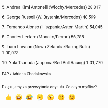
5. Andrea Kimi An­to­nel­li (Włochy/Mer­ce­des) 28,317
6. George Russell (W. Bry­ta­nia/Mer­ce­des) 48,599
7. Fer­nan­do Alonso (Hisz­pa­nia/Aston Martin) 54,045
8. Charles Leclerc (Monako/Ferrari) 56,785
9. Liam Lawson (Nowa Ze­lan­dia/Racing Bulls)
1.00,073
10. Yuki Tsunoda (Japonia/Red Bull Racing) 1.01,770
PAP / Adriana Chodakowska
Dziękujemy za przeczytanie artykułu. Co o tym myślisz?