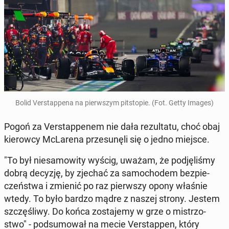
Bolid Ver­stap­pe­na na pierw­szym pit­sto­pie. (Fot. Getty Images)
Pogoń za Ver­stap­pe­nem nie dała re­zul­ta­tu, choć obaj
kie­row­cy McLa­re­na prze­su­nę­li się o jedno miejsce.
"To był nie­sa­mo­wi­ty wyścig, uważam, że pod­ję­li­śmy
dobrą decyzję, by zjechać za sa­mo­cho­dem bez­pie­
czeń­stwa i zmienić po raz pierw­szy opony właśnie
wtedy. To było bardzo mądre z naszej strony. Jestem
szczę­śli­wy. Do końca zo­sta­je­my w grze o mi­strzo­
stwo" - pod­su­mo­wał na mecie Ver­stap­pen, który