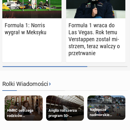
Formuła 1: Norris
Formuła 1 wraca do
wygrał w Meksyku
Las Vegas. Rok temu
Ver­stap­pen został mi­
strzem, teraz walczy o
prze­trwa­nie
›
Rolki Wiadomości
Najlepsze
HMRC ostrzega
Anglia rozszerza
nadmorskie
rodziców
program 50-
miasteczko blisko
pobierających Child
procentowych
Londynu
Benefit. Mogą być
zniżek kolejowych