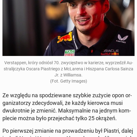
Ver­stap­pen, króry odniósł 70. zwy­cię­stwo w ka­rie­rze, wy­prze­dził Au­
stra­lij­czy­ka Oscara Pia­strie­go z McLa­re­na i Hisz­pa­na Carlosa Sainza
Jr. z Wil­liam­sa.
(Fot. Getty Images)
Ze względu na spo­dzie­wa­ne szybkie zużycie opon or­
ga­ni­za­to­rzy zde­cy­do­wa­li, że każdy kie­row­ca musi
dwu­krot­nie je zmienić. Mak­sy­mal­nie na jednym kom­
ple­cie można było prze­je­chać tylko 25 okrążeń.
Po pierw­szej zmianie na pro­wa­dze­niu był Piastri, dalej