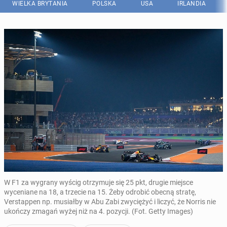
WIELKA BRYTANIA
POLSKA
USA
IRLANDIA
W F1 za wygrany wyścig otrzymuje się 25 pkt, drugie miejsce
wyceniane na 18, a trzecie na 15. Żeby odrobić obecną stratę,
Verstappen np. musiałby w Abu Zabi zwyciężyć i liczyć, że Norris nie
ukończy zmagań wyżej niż na 4. pozycji. (Fot. Getty Images)