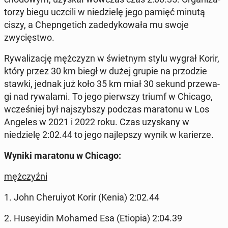
torzy biegu uczcili w niedzielę jego pamięć minutą
ciszy, a Chep­ngetich zad­edykowała mu swoje
zwycięst­wo.
Ry­wal­iza­cję mężczyzn w świet­nym stylu wygrał Korir,
który przez 30 km biegł w dużej grupie na przodzie
stawki, jednak już koło 35 km miał 30 sekund przewa­
gi nad ry­wala­mi. To jego pier­wszy triumf w Chicago,
wcześniej był na­jszyb­szy podczas mara­tonu w Los
Angeles w 2021 i 2022 roku. Czas uzyskany w
niedzielę 2:02.44 to jego na­jlep­szy wynik w kari­erze.
Wyniki mara­tonu w Chicago:
mężczyźni
1. John Cheruiy­ot Korir (Kenia) 2:02.44
2. Huseyidin Mohamed Esa (Etiopia) 2:04.39