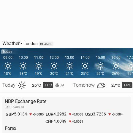
Weather
•
London
CHANGE
Today
09:00
10:00
11:00
12:00
13:00
14:00
15:00
16:00
17:
18°C
18°C
19°C
20°C
21°C
25°C
26°C
26°C
25
Today
Tomorrow
26°C
27°C
11°C
14°C
39
NBP Exchange Rate
DATE: 7 AUGUST
5.0134
4.2982
3.7236
GBP
EUR
USD
-0.0085
-0.0068
-0.0084
4.6049
CHF
-0.0031
Forex