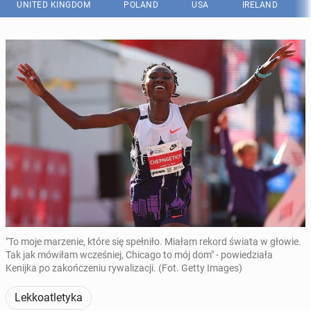
UNITED KINGDOM
POLAND
USA
IRELAND
"To moje marzenie, które się spełniło. Miałam rekord świata w głowie.
Tak jak mówiłam wcześniej, Chicago to mój dom" - powiedziała
Kenijka po zakończeniu rywalizacji. (Fot. Getty Images)
Lekkoatletyka