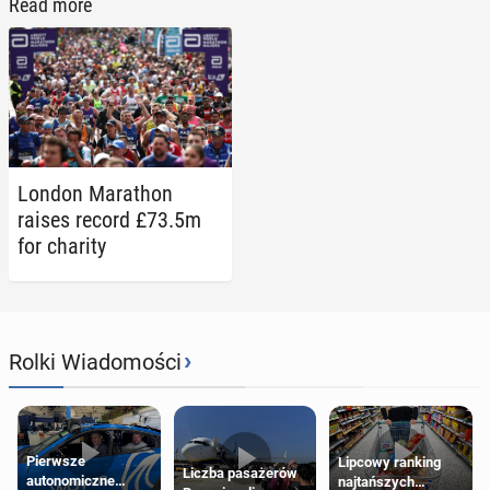
Read more
London Marathon
raises record £73.5m
for charity
›
Rolki Wiadomości
Pierwsze
Lipcowy ranking
Liczba pasażerów
autonomiczne
najtańszych