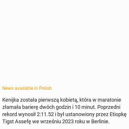
News available in Polish
Kenijka została pier­wszą kobietą, która w mara­tonie
złamała barierę dwóch godzin i 10 minut. Poprzed­ni
rekord wynosił 2:11.52 i był us­tanowiony przez Etiopkę
Tigst Assefę we wrześniu 2023 roku w Berlin­ie.