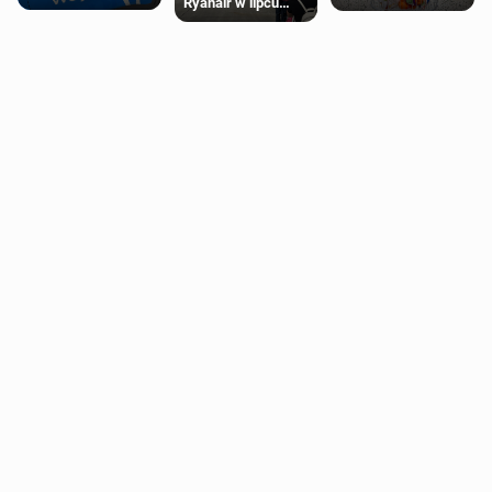
Ryanair w lipcu
Ubery pojawią się
supermarketów
pobiła rekord
w Londynie jeszcze
tego lata