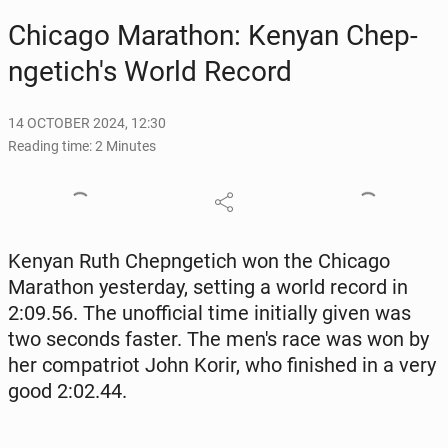
Chicago Marathon: Kenyan Chep­
ngetich's World Record
14 OCTOBER 2024, 12:30
Reading time: 2 Minutes
Kenyan Ruth Chep­ngetich won the Chicago
Marathon yes­ter­day, setting a world record in
2:09.56. The un­of­fi­cial time ini­tial­ly given was
two seconds faster. The men's race was won by
her com­pa­tri­ot John Korir, who fin­ished in a very
good 2:02.44.