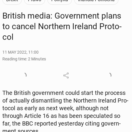
British media: Gov­ern­ment plans
to cancel North­ern Ireland Pro­to­
col
11 MAY 2022, 11:00
Reading time: 2 Minutes
The British gov­ern­ment could start the process
of ac­tu­al­ly dis­man­tling the North­ern Ireland Pro­
to­col as early as next week, al­though not
through Article 16 as has been spec­u­lat­ed so
far, the BBC re­port­ed yes­ter­day citing gov­ern­
ment sources.