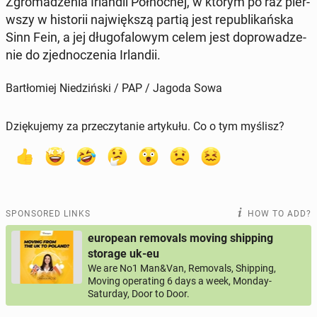
Zgro­madzenia Ir­landii Północ­nej, w którym po raz pier­
wszy w his­torii na­jwięk­szą partią jest re­pub­likańs­ka
Sinn Fein, a jej dłu­go­falowym celem jest do­prowadze­
nie do zjed­noczenia Ir­landii.
Bartłomiej Niedziński / PAP / Jagoda Sowa
Dziękujemy za przeczytanie artykułu. Co o tym myślisz?
SPONSORED LINKS
HOW TO ADD?
european removals moving shipping
storage uk-eu
We are No1 Man&Van, Removals, Shipping,
Moving operating 6 days a week, Monday-
Saturday, Door to Door.