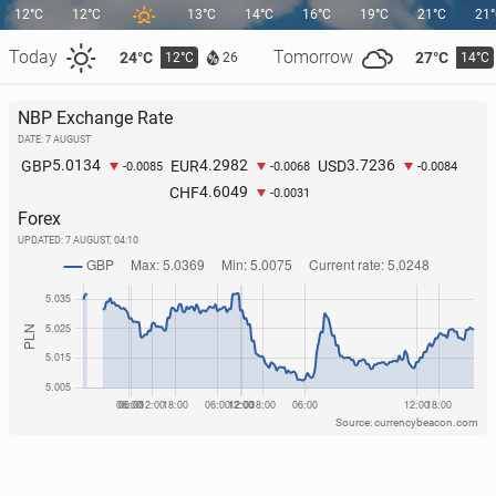
12°C
12°C
13°C
14°C
16°C
19°C
21°C
21
Today
Tomorrow
24°C
27°C
12°C
14°C
26
NBP Exchange Rate
DATE: 7 AUGUST
5.0134
4.2982
3.7236
GBP
EUR
USD
-0.0085
-0.0068
-0.0084
4.6049
CHF
-0.0031
Forex
UPDATED:
7 AUGUST, 04:10
Source: currencybeacon.com