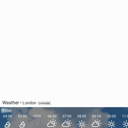
Weather
•
London
CHANGE
Today
04:00
05:00
05:33
06:00
07:00
08:00
09:00
10:00
11: