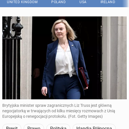
UNITED KINGDOM
POLAND
USA
IRELAND
Brytyjska minister spraw zagranicznych Liz Truss jest główną
negocjatorką w trwających od kilku miesięcy rozmowach z Unią
Europejską o renegocjacji protokołu. (Fot. Getty Images)
Brexit
Prawo
Polityka
Irlandia Północna