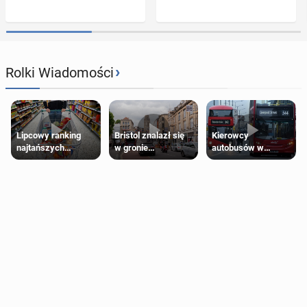
›
Rolki Wiadomości
Lipcowy ranking
Bristol znalazł się
Kierowcy
najtańszych
w gronie
autobusów w
supermarketów
najlepszych
Londynie
kierunków podróży
zapowiadają strajki
na świecie