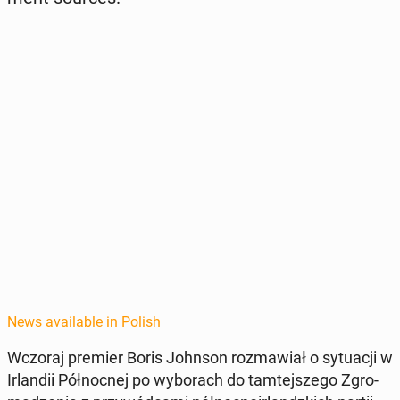
News available in Polish
Wczoraj premier Boris Johnson roz­maw­iał o sytu­acji w
Ir­landii Północ­nej po wyb­o­rach do tamte­jszego Zgro­