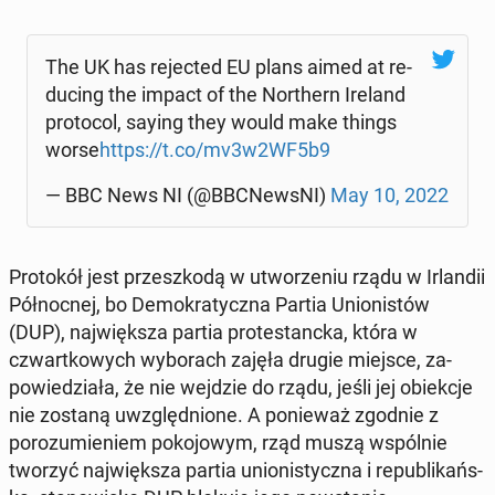
The UK has re­ject­ed EU plans aimed at re­
duc­ing the impact of the North­ern Ireland
pro­to­col, saying they would make things
worse
https://t.co/mv3w2WF5b9
— BBC News NI (@BBC­News­NI)
May 10, 2022
Pro­tokół jest przeszkodą w ut­worze­niu rządu w Ir­landii
Północ­nej, bo Demokraty­cz­na Partia Union­istów
(DUP), na­jwięk­sza partia protes­tanc­ka, która w
czwartkowych wyb­o­rach zajęła drugie miejsce, za­
powiedzi­ała, że nie wejdzie do rządu, jeśli jej obiekc­je
nie zostaną uwzględ­nione. A ponieważ zgodnie z
porozu­mie­niem poko­jowym, rząd muszą wspól­nie
tworzyć na­jwięk­sza partia union­isty­cz­na i re­pub­likańs­