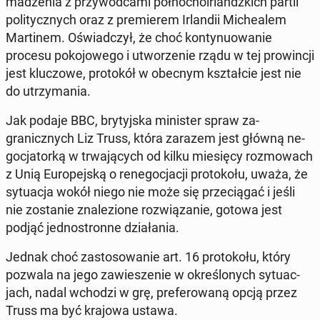
madzenia z przy­wód­ca­mi północ­noir­landz­kich partii
poli­ty­cznych oraz z pre­mierem Ir­landii Michealem
Mar­tinem. Oświad­czył, że choć kon­tyn­uowanie
procesu poko­jowego i ut­worze­nie rządu w tej prow­incji
jest kluc­zowe, pro­tokół w obecnym ksz­tał­cie jest nie
do utrzy­ma­nia.
Jak podaje BBC, bry­tyjs­ka min­is­ter spraw za­
granicznych Liz Truss, która zarazem jest główną ne­
goc­ja­torką w tr­wa­ją­cych od kilku miesię­cy roz­mowach
z Unią Eu­rope­jską o rene­goc­jacji pro­tokołu, uważa, że
sytu­ac­ja wokół niego nie może się prze­cią­gać i jeśli
nie zostanie znalezione rozwiązanie, gotowa jest
podjąć jed­nos­tronne dzi­ała­nia.
Jednak choć za­s­tosowanie art. 16 pro­tokołu, który
pozwala na jego za­w­iesze­nie w określonych sytu­ac­
jach, nadal wchodzi w grę, prefer­owaną opcją przez
Truss ma być krajowa ustawa.