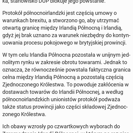
ka, stanowisko DUP blokuje jego pow­stanie.
Pro­tokół północ­noir­landz­ki jest częścią umowy o
warunk­ach brexitu, a stwor­zono go, aby utrzy­mać
otwartą granicę między Ir­landią Północ­ną i Ir­landią,
gdyż jej brak uznano za warunek niezbęd­ny do kon­tyn­
uowa­nia procesu poko­jowego w bry­tyjskiej prow­incji.
W tym celu Ir­lan­dia Północ­na po­została w unijnym jed­
no­li­tym rynku w za­kre­sie obrotu to­wara­mi. Jednak to
oznacza, że równocześnie pow­stała fak­ty­cz­na granica
celna między Ir­landią Północ­ną a po­zostałą częścią
Zjed­noc­zonego Królest­wa. To powodu­je za­kłóce­nia w
dostawach towarów do Ir­landii Północ­nej, a według
północ­noir­landz­kich union­istów pro­tokół podważa
także status prow­incji jako części skład­owej Zjed­noc­
zonego Królest­wa.
Ich obawy wzrosły po czwartkowych wyb­o­rach do