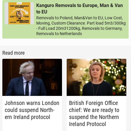
Kanguro Removals to Europe, Man & Van
to EU
Removals to Poland, Man&Van to EU, Low Cost,
Moving, Custom Clearance. Part load 5m3/300kg
- Full Load 20m31200kg, Removals to Germany,
Removals to Netherlands
Read more
Johnson warns London
British Foreign Office
could suspend North­
chief: We are ready to
ern Ireland pro­to­col
suspend the North­ern
Ireland Pro­to­col