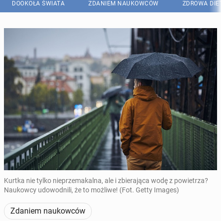
DOOKOŁA ŚWIATA
ZDANIEM NAUKOWCÓW
ZDROWA DIE
Kurtka nie tylko nieprzemakalna, ale i zbierająca wodę z powietrza?
Naukowcy udowodnili, że to możliwe! (Fot. Getty Images)
Zdaniem naukowców