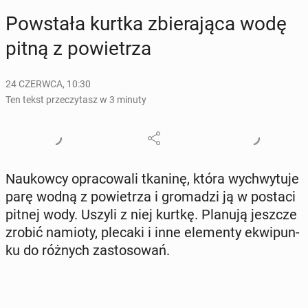
Po­wsta­ła kurtka zbie­ra­ją­ca wodę
pitną z po­wie­trza
24 CZERWCA, 10:30
Ten tekst przeczytasz w 3 minuty
Na­ukow­cy opra­co­wa­li tkaninę, która wy­chwy­tu­je
parę wodną z po­wie­trza i gro­ma­dzi ją w postaci
pitnej wody. Uszyli z niej kurtkę. Planują jeszcze
zrobić namioty, plecaki i inne ele­men­ty ekwi­pun­
ku do różnych za­sto­so­wań.