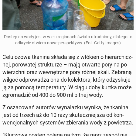
Dostęp do wody jest w wielu re­gio­nach świata utrud­nio­ny, dlatego to
od­kry­cie otwiera nowe per­spek­ty­wy. (Fot. Getty Images)
Ce­lu­lo­zo­wa tkanina składa się z włókien o hie­rar­chicz­
nej, po­ro­wa­tej struk­tu­rze – mają otwarte pory na po­
wierzch­ni oraz we­wnętrz­ne pory różnej skali. Zebraną
wilgoć od­pro­wa­dza ona do ko­lek­to­ra, który od­zy­sku­je
ją za pomocą tem­pe­ra­tu­ry. W ciągu doby kurtka może
zgro­ma­dzić od 400 do 900 ml pitnej wody.
Z osza­co­wań autorów wy­na­laz­ku wynika, że tkanina
jest od trzech aż do 10 razy sku­tecz­niej­sza od kon­
wen­cjo­nal­nych sys­te­mów zbie­ra­nia wody z po­wie­trza.
"Klu­czo­wy postęp polega na tym, że nasz zespół nie