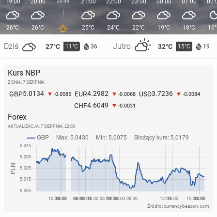
19:00
20:00
20:38
21:00
22:00
23:00
00:00
01:00
02:
26°C
26°C
25°C
24°C
22°C
19°C
18°C
16
Dziś
Jutro
27°C
32°C
11°C
15°C
36
19
Kurs NBP
Z DNIA: 7 SIERPNIA
5.0134
4.2982
3.7236
GBP
EUR
USD
-0.0085
-0.0068
-0.0084
4.6049
CHF
-0.0031
Forex
AKTUALIZACJA:
7 SIERPNIA, 22:00
Źródło: currencybeacon.com