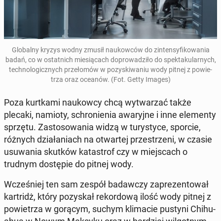
Glo­bal­ny kryzys wodny zmusił na­ukow­ców do zin­ten­sy­fi­ko­wa­nia
badań, co w ostat­nich mie­sią­cach do­pro­wa­dzi­ło do spek­ta­ku­lar­nych,
tech­no­lo­gicz­nych prze­ło­mów w po­zy­ski­wa­niu wody pitnej z po­wie­
trza oraz oceanów.
(Fot. Getty Images)
Poza kurt­ka­mi na­ukow­cy chcą wy­twa­rzać także
plecaki, namioty, schro­nie­nia awa­ryj­ne i inne ele­men­ty
sprzętu. Za­sto­so­wa­nia widzą w tu­ry­sty­ce, sporcie,
różnych dzia­ła­niach na otwar­tej prze­strze­ni, w czasie
usu­wa­nia skutków ka­ta­strof czy w miej­scach o
trudnym do­stę­pie do pitnej wody.
Wcze­śniej ten sam zespół ba­daw­czy za­pre­zen­to­wał
kar­tridż, który po­zy­skał re­kor­do­wą ilość wody pitnej z
po­wie­trza w gorącym, suchym kli­ma­cie pustyni Chi­hu­