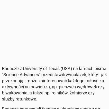
Badacze z Uni­ver­si­ty of Texas (USA) na łamach pisma
"Science Ad­van­ces" przed­sta­wi­li wy­na­la­zek, który - jak
prze­ko­nu­ją - może za­in­te­re­so­wać każdego mi­ło­śni­ka
ak­tyw­no­ści na po­wie­trzu, np. pie­szych wę­dró­wek czy
bi­wa­ko­wa­nia, a także np. rol­ni­ków, żoł­nie­rzy czy
służby ra­tun­ko­we.
Badacze opra­co­wa­li tkaninę wy­ła­pu­ją­ca wodę z po­