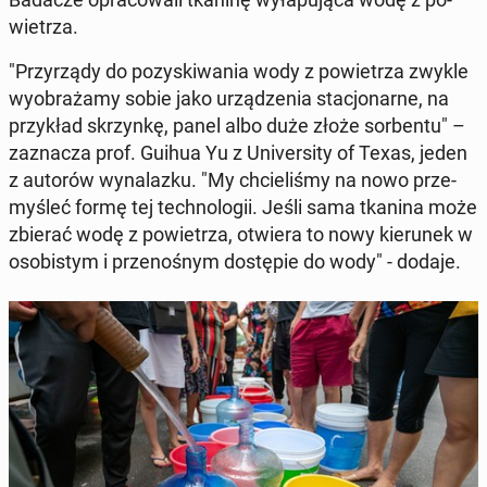
wie­trza.
"Przy­rzą­dy do po­zy­ski­wa­nia wody z po­wie­trza zwykle
wy­obra­ża­my sobie jako urzą­dze­nia sta­cjo­nar­ne, na
przy­kład skrzyn­kę, panel albo duże złoże sor­ben­tu" –
za­zna­cza prof. Guihua Yu z Uni­ver­si­ty of Texas, jeden
z autorów wy­na­laz­ku. "My chcie­li­śmy na nowo prze­
my­śleć formę tej tech­no­lo­gii. Jeśli sama tkanina może
zbierać wodę z po­wie­trza, otwiera to nowy kie­ru­nek w
oso­bi­stym i prze­no­śnym do­stę­pie do wody" - dodaje.