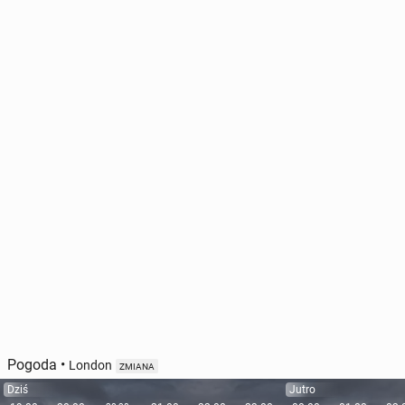
Pogoda
•
London
ZMIANA
Dziś
Jutro