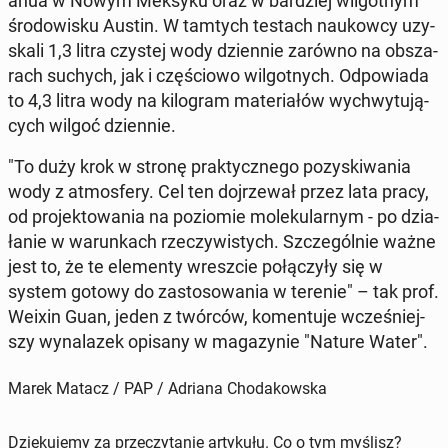
ahua w Nowym Meksyku oraz w bar­dziej wil­got­nym
śro­do­wi­sku Austin. W tamtych testach na­ukow­cy uzy­
ska­li 1,3 litra czystej wody dzien­nie zarówno na ob­sza­
rach suchych, jak i czę­ścio­wo wil­got­nych. Od­po­wia­da
to 4,3 litra wody na ki­lo­gram ma­te­ria­łów wy­chwy­tu­ją­
cych wilgoć dzien­nie.
"To duży krok w stronę prak­tycz­ne­go po­zy­ski­wa­nia
wody z at­mos­fe­ry. Cel ten doj­rze­wał przez lata pracy,
od pro­jek­to­wa­nia na po­zio­mie mo­le­ku­lar­nym - po dzia­
ła­nie w wa­run­kach rze­czy­wi­stych. Szcze­gól­nie ważne
jest to, że te ele­men­ty wresz­cie po­łą­czy­ły się w
system gotowy do za­sto­so­wa­nia w terenie" – tak prof.
Weixin Guan, jeden z twórców, ko­men­tu­je wcze­śniej­
szy wy­na­la­zek opisany w ma­ga­zy­nie "Nature Water".
Marek Matacz / PAP / Adriana Chodakowska
Dziękujemy za przeczytanie artykułu. Co o tym myślisz?