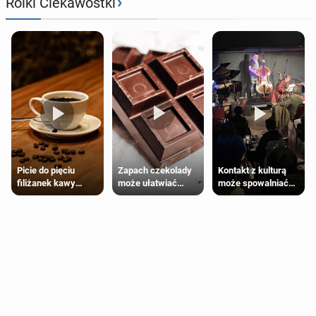
›
Rolki Ciekawostki
Zapach czekolady
Kontakt z kulturą
Picie do pięciu
może ułatwiać
może spowalniać
filiżanek kawy
trening siłowy
starzenie
dziennie jest
bezpieczne dla
większości
dorosłych