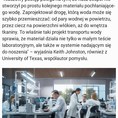
stwo­rzył po prostu ko­lej­ne­go ma­te­ria­łu po­chła­nia­ją­ce­
go wodę. Za­pro­jek­to­wał drogę, którą woda może się
szybko prze­miesz­czać: od pary wodnej w po­wie­trzu,
przez ciecz na po­wierzch­ni włókien, aż do wnętrza
tkaniny. To właśnie taki projekt trans­por­tu wody
sprawia, że ma­te­riał działa nie tylko w małym teście
la­bo­ra­to­ryj­nym, ale także w sys­te­mie na­da­ją­cym się
do no­sze­nia" – wy­ja­śnia Keith John­ston, również z
Uni­ver­si­ty of Texas, współ­au­tor pomysłu.