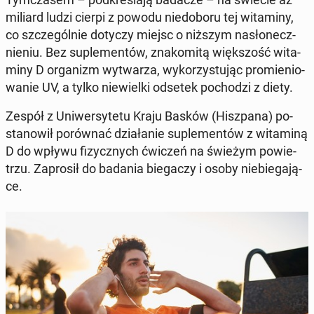
miliard ludzi cierpi z powodu nie­do­bo­ru tej wi­ta­mi­ny,
co szcze­gól­nie dotyczy miejsc o niższym na­sło­necz­
nie­niu. Bez su­ple­men­tów, zna­ko­mi­tą więk­szość wi­ta­
mi­ny D or­ga­nizm wy­twa­rza, wy­ko­rzy­stu­jąc pro­mie­nio­
wa­nie UV, a tylko nie­wiel­ki odsetek po­cho­dzi z diety.
Zespół z Uni­wer­sy­te­tu Kraju Basków (Hisz­pa­na) po­
sta­no­wił po­rów­nać dzia­ła­nie su­ple­men­tów z wi­ta­mi­ną
D do wpływu fi­zycz­nych ćwiczeń na świeżym po­wie­
trzu. Za­pro­sił do badania bie­ga­czy i osoby nie­bie­ga­ją­
ce.