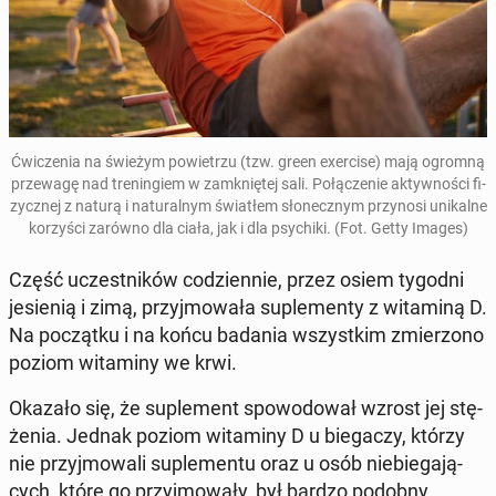
Ćwi­cze­nia na świeżym po­wie­trzu (tzw. green exer­ci­se
) mają ogromną
prze­wa­gę nad tre­nin­giem w za­mknię­tej sali.
Po­łą­cze­nie ak­tyw­no­ści fi­
zycz­nej z naturą i na­tu­ral­nym świa­tłem sło­necz­nym przy­no­si uni­kal­ne
ko­rzy­ści zarówno dla ciała, jak i dla psy­chi­ki. (Fot. Getty Images)
Część uczest­ni­ków co­dzien­nie, przez osiem tygodni
je­sie­nią i zimą, przyj­mo­wa­ła su­ple­men­ty z wi­ta­mi­ną D.
Na po­cząt­ku i na końcu badania wszyst­kim zmie­rzo­no
poziom wi­ta­mi­ny we krwi.
Okazało się, że su­ple­ment spo­wo­do­wał wzrost jej stę­
że­nia. Jednak poziom wi­ta­mi­ny D u bie­ga­czy, którzy
nie przyj­mo­wa­li su­ple­men­tu oraz u osób nie­bie­ga­ją­
cych, które go przyj­mo­wa­ły, był bardzo podobny.