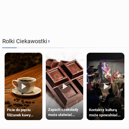
›
Rolki Ciekawostki
Zapach czekolady
Kontakt z kulturą
Picie do pięciu
może ułatwiać
może spowalniać
filiżanek kawy
trening siłowy
starzenie
dziennie jest
bezpieczne dla