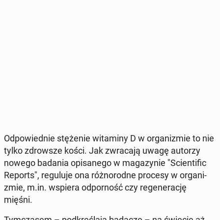
Od­po­wied­nie stę­że­nie wi­ta­mi­ny D w or­ga­ni­zmie to nie
tylko zdrow­sze kości. Jak zwra­ca­ją uwagę autorzy
nowego badania opi­sa­ne­go w ma­ga­zy­nie "Scien­ti­fic
Reports", re­gu­lu­je ona róż­no­rod­ne procesy w or­ga­ni­
zmie, m.in. wspiera od­por­ność czy re­ge­ne­ra­cję
mięśni.
Tym­cza­sem – pod­kre­śla­ją badacze – na świecie aż