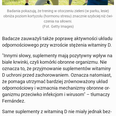
Badania po­ka­zu­ją, że trening w oto­cze­niu zieleni (w parku, lesie)
obniża poziom kor­ty­zo­lu (hormonu stresu) znacz­nie szyb­ciej niż ćwi­
cze­nia na siłowni.
(Fot. Getty Images)
Badacze za­uwa­ży­li także poprawę ak­tyw­no­ści układu
od­por­no­ścio­we­go przy wzro­ście stę­że­nia wi­ta­mi­ny D.
"Innymi słowy, su­ple­men­ty mają po­zy­tyw­ny wpływ na
białe krwinki, czyli komórki obronne or­ga­ni­zmu. Nie
oznacza to, że przyj­mo­wa­nie su­ple­men­tów wi­ta­mi­ny
D uchroni przed za­cho­ro­wa­niem. Oznacza na­to­miast,
że pomaga utrzy­mać bar­dziej zrów­no­wa­żo­ny układ
od­por­no­ścio­wy i wzmac­nia me­cha­ni­zmy obronne or­
ga­ni­zmu prze­ciw­ko in­fek­cjom i wirusom" – tłu­ma­czy
Fer­nán­dez.
Same su­ple­men­ty z wi­ta­mi­ną D nie miały jednak bez­