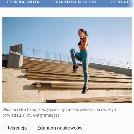
DOOKOŁA ŚWIATA
ZDANIEM NAUKOWCÓW
ZDROWA DIE
Wiosna i lato to najlepszy czas, by zacząć ćwiczyć na świeżym
powietrzu. (Fot. Getty Images)
Rekreacja
Zdaniem naukowców