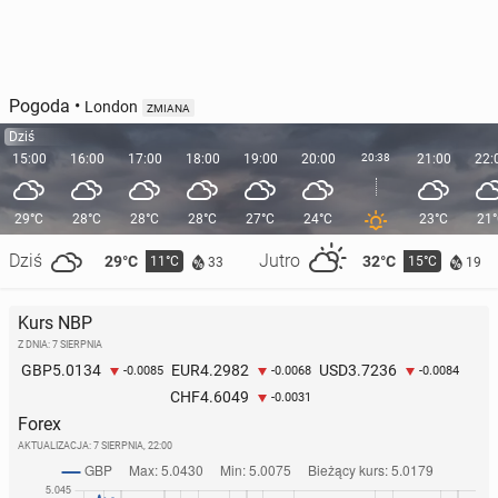
Pogoda
•
London
ZMIANA
Dziś
15:00
16:00
17:00
18:00
19:00
20:00
20:38
21:00
22:
29°C
28°C
28°C
28°C
27°C
24°C
23°C
21
Dziś
Jutro
29°C
32°C
11°C
15°C
33
19
Kurs NBP
Z DNIA: 7 SIERPNIA
5.0134
4.2982
3.7236
GBP
EUR
USD
-0.0085
-0.0068
-0.0084
4.6049
CHF
-0.0031
Forex
AKTUALIZACJA:
7 SIERPNIA, 22:00