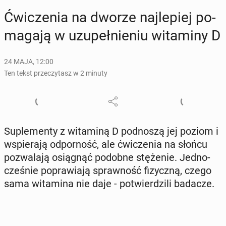
Ćwi­cze­nia na dworze naj­le­piej po­
ma­ga­ją w uzu­peł­nie­niu wi­ta­mi­ny D
24 MAJA, 12:00
Ten tekst przeczytasz w 2 minuty
Su­ple­men­ty z wi­ta­mi­ną D pod­no­szą jej poziom i
wspie­ra­ją od­por­ność, ale ćwi­cze­nia na słońcu
po­zwa­la­ją osią­gnąć podobne stę­że­nie. Jed­no­
cze­śnie po­pra­wia­ją spraw­ność fi­zycz­ną, czego
sama wi­ta­mi­na nie daje - po­twier­dzi­li badacze.