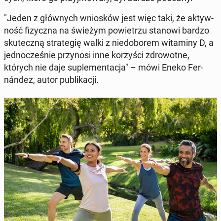
"Jeden z głów­nych wnio­sków jest więc taki, że ak­tyw­
ność fi­zycz­na na świeżym po­wie­trzu stanowi bardzo
sku­tecz­ną stra­te­gię walki z nie­do­bo­rem wi­ta­mi­ny D, a
jed­no­cze­śnie przy­no­si inne ko­rzy­ści zdro­wot­ne,
których nie daje su­ple­men­ta­cja" – mówi Eneko Fer­
nán­dez, autor pu­bli­ka­cji.