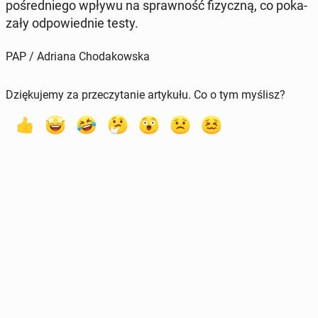
po­śred­nie­go wpływu na spraw­ność fi­zycz­ną, co po­ka­
za­ły od­po­wied­nie testy.
PAP / Adriana Chodakowska
Dziękujemy za przeczytanie artykułu. Co o tym myślisz?