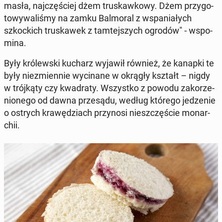
masła, naj­czę­ściej dżem tru­skaw­ko­wy. Dżem przy­go­
to­wy­wa­li­śmy na zamku Bal­mo­ral z wspa­nia­łych
szkoc­kich tru­ska­wek z tam­tej­szych ogrodów" - wspo­
mi­na.
Były kró­lew­ski kucharz wyjawił również, że kanapki te
były nie­zmien­nie wy­ci­na­ne w okrągły kształt – nigdy
w trój­ką­ty czy kwa­dra­ty. Wszyst­ko z powodu za­ko­rze­
nio­ne­go od dawna prze­są­du, według którego je­dze­nie
o ostrych kra­wę­dziach przy­no­si nie­szczę­ście mo­nar­
chii.