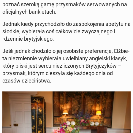
poznać szeroką gamę przy­sma­ków ser­wo­wa­nych na
ofi­cjal­nych ban­kie­tach.
Jednak kiedy przy­cho­dzi­ło do za­spo­ko­je­nia apetytu na
słodkie, wy­bie­ra­ła coś cał­ko­wi­cie zwy­czaj­ne­go i
rdzen­nie bry­tyj­skie­go.
Jeśli jednak cho­dzi­ło o jej oso­bi­ste pre­fe­ren­cje, Elż­bie­
ta nie­zmien­nie wy­bie­ra­ła uwiel­bia­ny an­giel­ski klasyk,
który bliski jest sercu nie­zli­czo­nych Bry­tyj­czy­ków –
przy­smak, którym cie­szy­ła się każdego dnia od
czasów dzie­ciń­stwa.