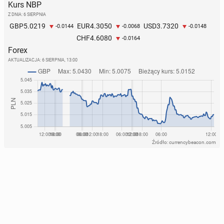
Kurs NBP
Z DNIA: 6 SIERPNIA
5.0219
4.3050
3.7320
GBP
EUR
USD
-0.0144
-0.0068
-0.0148
4.6080
CHF
-0.0164
Forex
AKTUALIZACJA:
6 SIERPNIA, 13:00
Źródło: currencybeacon.com