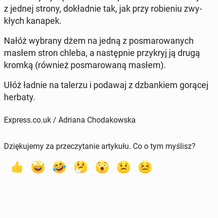
z jednej strony, do­kład­nie tak, jak przy ro­bie­niu zwy­
kłych kanapek.
Nałóż wybrany dżem na jedną z po­sma­ro­wa­nych
masłem stron chleba, a na­stęp­nie przy­kryj ją drugą
kromką (również po­sma­ro­wa­ną masłem).
Ułóż ładnie na talerzu i podawaj z dzban­kiem gorącej
herbaty.
Express.co.uk / Adriana Chodakowska
Dziękujemy za przeczytanie artykułu. Co o tym myślisz?