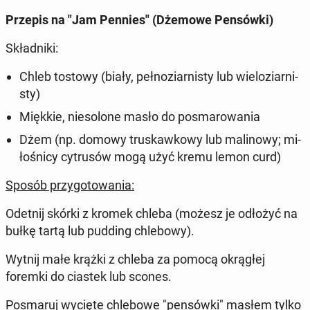
Przepis na "Jam Pennies" (Dżemowe Pen­sów­ki)
Skład­ni­ki:
Chleb tostowy (biały, peł­no­ziar­ni­sty lub wie­lo­ziar­ni­
sty)
Miękkie, nie­so­lo­ne masło do po­sma­ro­wa­nia
Dżem (np. domowy tru­skaw­ko­wy lub ma­li­no­wy; mi­
ło­śni­cy cy­tru­sów mogą użyć kremu lemon curd)
Sposób przy­go­to­wa­nia:
Odetnij skórki z kromek chleba (możesz je odłożyć na
bułkę tartą lub pudding chle­bo­wy).
Wytnij małe krążki z chleba za pomocą okrą­głej
foremki do ciastek lub scones.
Po­sma­ruj wycięte chle­bo­we "pen­sów­ki" masłem tylko