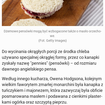
Dżemowe pen­sów­ki mogą być wzbo­ga­co­ne także o masło orze­cho­
we.
(Fot. Getty Images)
Do wy­ci­na­nia okrą­głych porcji ze środka chleba
używano spe­cjal­nej okrą­głej formy, przez co kanapki
zyskały nazwę "pennies" (pen­sów­ki) – od roz­mia­ru
dawnego an­giel­skie­go pensa.
Według innego ku­cha­rza, Owena Hodg­so­na, ko­lej­nym
wielkim fa­wo­ry­tem zmarłej mo­nar­chi­ni była kanapka z
tuń­czy­kiem i ma­jo­ne­zem, która za­zwy­czaj była obficie
po­sma­ro­wa­na masłem i po­da­wa­na z cien­ki­mi pla­ster­
ka­mi ogórka oraz szczyp­tą pieprzu.