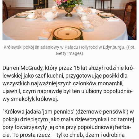
Kró­lew­ski pokój śnia­da­nio­wy w Pałacu Hol­ly­ro­od w Edyn­bur­gu. (Fot.
Getty Images)
Darren McGrady, który przez 15 lat służył ro­dzi­nie kró­
lew­skiej jako szef kuchni, przy­go­to­wu­jąc posiłki dla
wszyst­kich naj­waż­niej­szych człon­ków mo­nar­chii,
ujawnił, czym na­praw­dę był ten ulu­bio­ny po­po­łu­dnio­
wy sma­ko­łyk kró­lo­wej.
"Królowa jadała 'jam pen­nie­s' (dżemowe pen­sów­ki) w
pokoju dzie­cię­cym jako mała dziew­czyn­ka i od tamtej
pory to­wa­rzy­szy­ły jej one przy po­po­łu­dnio­wej her­ba­
cie. To prosta rzecz – tylko chleb, dżem i odro­bi­na