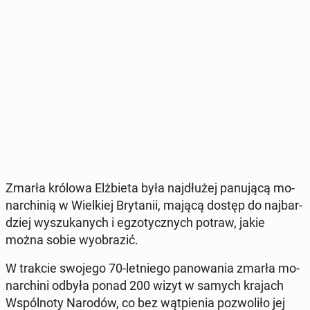
Zmarła królowa Elż­bie­ta była naj­dłu­żej pa­nu­ją­cą mo­
nar­chi­nią w Wiel­kiej Bry­ta­nii, mającą dostęp do naj­bar­
dziej wy­szu­ka­nych i eg­zo­tycz­nych potraw, jakie
można sobie wy­obra­zić.
W trakcie swojego 70-let­nie­go pa­no­wa­nia zmarła mo­
nar­chi­ni odbyła ponad 200 wizyt w samych krajach
Wspól­no­ty Narodów, co bez wąt­pie­nia po­zwo­li­ło jej