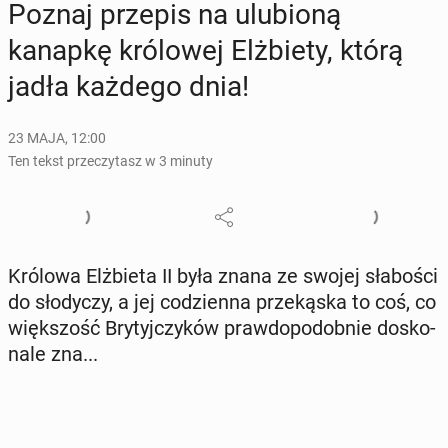
Poznaj przepis na ulu­bio­ną
kanapkę kró­lo­wej Elż­bie­ty, którą
jadła każdego dnia!
23 MAJA, 12:00
Ten tekst przeczytasz w 3 minuty
Królowa Elż­bie­ta II była znana ze swojej sła­bo­ści
do sło­dy­czy, a jej co­dzien­na prze­ką­ska to coś, co
więk­szość Bry­tyj­czy­ków praw­do­po­dob­nie do­sko­
na­le zna...