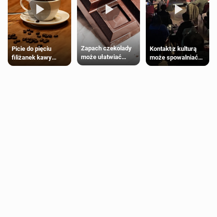
Zapach czekolady
Kontakt z kulturą
Picie do pięciu
może ułatwiać
może spowalniać
filiżanek kawy
trening siłowy
starzenie
dziennie jest
bezpieczne dla
większości
dorosłych