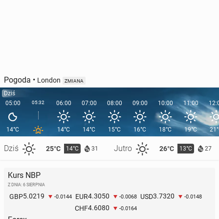
Pogoda
•
London
ZMIANA
Dziś
05:00
05:32
06:00
07:00
08:00
09:00
10:00
11:00
12:
14°C
14°C
14°C
15°C
16°C
18°C
19°C
21
Dziś
Jutro
25°C
26°C
14°C
13°C
31
27
Kurs NBP
Z DNIA: 6 SIERPNIA
5.0219
4.3050
3.7320
GBP
EUR
USD
-0.0144
-0.0068
-0.0148
4.6080
CHF
-0.0164