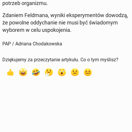
potrzeb or­ga­ni­zmu.
Zdaniem Feld­ma­na, wyniki eks­pe­ry­men­tów dowodzą,
że powolne od­dy­cha­nie nie musi być świa­do­mym
wyborem w celu uspo­ko­je­nia.
PAP / Adriana Chodakowska
Dziękujemy za przeczytanie artykułu. Co o tym myślisz?