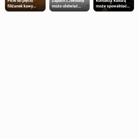
Zapach czekolady
Kontakt z kulturą
Picie do pięciu
może ułatwiać
może spowalniać
filiżanek kawy
trening siłowy
starzenie
dziennie jest
bezpieczne dla
większości
dorosłych