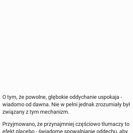
O tym, że powolne, głę­bo­kie od­dy­cha­nie uspo­ka­ja -
wiadomo od dawna. Nie w pełni jednak zro­zu­mia­ły był
zwią­za­ny z tym me­cha­nizm.
Przyj­mo­wa­no, że przy­naj­mniej czę­ścio­wo tłu­ma­czy to
efekt placebo - świa­do­me spo­wal­nia­nie oddechu, aby