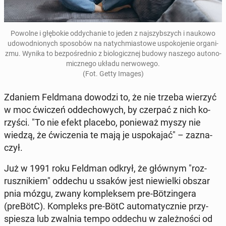
Powolne i głę­bo­kie od­dy­cha­nie to jeden z naj­szyb­szych i naukowo
udo­wod­nio­nych spo­so­bów na na­tych­mia­sto­we uspo­ko­je­nie or­ga­ni­
zmu.
Wynika to bez­po­śred­nio z bio­lo­gicz­nej budowy naszego au­to­no­
micz­ne­go układu ner­wo­we­go.
(Fot. Getty Images)
Zdaniem Feld­ma­na dowodzi to, że nie trzeba wierzyć
w moc ćwiczeń od­de­cho­wych, by czerpać z nich ko­
rzy­ści. "To nie efekt placebo, po­nie­waż myszy nie
wiedzą, że ćwi­cze­nia te mają je uspo­ka­jać" – za­zna­
czył.
Już w 1991 roku Feldman odkrył, że głównym "roz­
rusz­ni­kiem" oddechu u ssaków jest nie­wiel­ki obszar
pnia mózgu, zwany kom­plek­sem pre-Böt­zin­ge­ra
(preBötC). Kom­pleks pre-BötC au­to­ma­tycz­nie przy­
spie­sza lub zwalnia tempo oddechu w za­leż­no­ści od