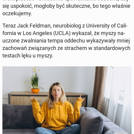
się uspo­ko­ić, mogłoby być sku­tecz­ne, bo tego właśnie
ocze­ku­je­my.
Teraz Jack Feldman, neu­ro­bio­log z Uni­ver­si­ty of Ca­li­
for­nia w Los Angeles (UCLA) wykazał, że myszy na­
uczo­ne zwal­nia­nia tempa oddechu wy­ka­zy­wa­ły mniej
za­cho­wań zwią­za­nych ze stra­chem w stan­dar­do­wych
testach lęku u myszy.