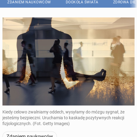
ZDANIEM NAUKOWCÓW
DOOKOŁA ŚWIATA
ZDROWA DIE
Kiedy celowo zwalniamy oddech, wysyłamy do mózgu sygnał, że
jesteśmy bezpieczni. Uruchamia to kaskadę pozytywnych reakcji
fizjologicznych. (Fot. Getty Images)
Zdaniem naukowców