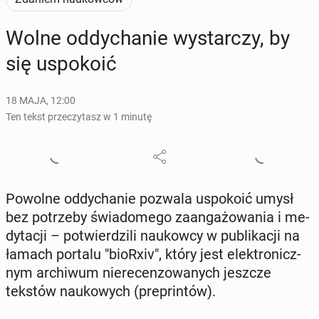
Wolne od­dy­cha­nie wy­star­czy, by
się uspo­ko­ić
18 MAJA, 12:00
Ten tekst przeczytasz w 1 minutę
Powolne od­dy­cha­nie pozwala uspo­ko­ić umysł
bez po­trze­by świa­do­me­go za­an­ga­żo­wa­nia i me­
dy­ta­cji – po­twier­dzi­li na­ukow­cy w pu­bli­ka­cji na
łamach portalu "bioRxiv", który jest elek­tro­nicz­
nym ar­chi­wum nie­re­cen­zo­wa­nych jeszcze
tekstów na­uko­wych (pre­prin­tów).