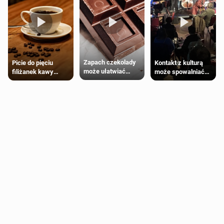
Zapach czekolady
Kontakt z kulturą
Picie do pięciu
może ułatwiać
może spowalniać
filiżanek kawy
trening siłowy
starzenie
dziennie jest
bezpieczne dla
większości
dorosłych