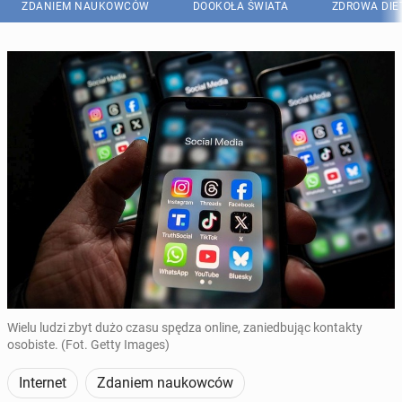
ZDANIEM NAUKOWCÓW
DOOKOŁA ŚWIATA
ZDROWA DIE
Wielu ludzi zbyt dużo czasu spędza online, zaniedbując kontakty
osobiste. (Fot. Getty Images)
Internet
Zdaniem naukowców