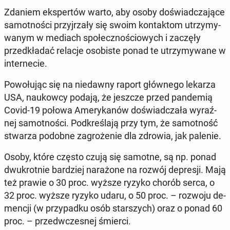
Zdaniem eks­per­tów warto, aby osoby do­świad­cza­ją­ce
sa­mot­no­ści przyj­rza­ły się swoim kon­tak­tom utrzy­my­
wa­nym w mediach spo­łecz­no­ścio­wych i zaczęły
przed­kła­dać relacje oso­bi­ste ponad te utrzy­my­wa­ne w
in­ter­ne­cie.
Po­wo­łu­jąc się na nie­daw­ny raport głów­ne­go lekarza
USA, na­ukow­cy podają, że jeszcze przed pan­de­mią
Covid-19 połowa Ame­ry­ka­nów do­świad­cza­ła wy­raź­
nej sa­mot­no­ści. Pod­kre­śla­ją przy tym, że sa­mot­ność
stwarza podobne za­gro­że­nie dla zdrowia, jak palenie.
Osoby, które często czują się samotne, są np. ponad
dwu­krot­nie bar­dziej na­ra­żo­ne na rozwój de­pre­sji. Mają
też prawie o 30 proc. wyższe ryzyko chorób serca, o
32 proc. wyższe ryzyko udaru, o 50 proc. – rozwoju de­
men­cji (w przy­pad­ku osób star­szych) oraz o ponad 60
proc. – przed­wcze­snej śmierci.