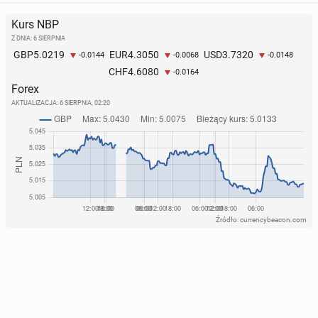
Kurs NBP
Z DNIA: 6 SIERPNIA
5.0219
4.3050
3.7320
GBP
EUR
USD
-0.0144
-0.0068
-0.0148
4.6080
CHF
-0.0164
Forex
AKTUALIZACJA:
6 SIERPNIA, 02:20
Źródło: currencybeacon.com