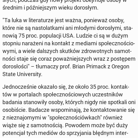
średnim i póź­niej­szym wieku do­ro­słym.
"Ta luka w li­te­ra­tu­rze jest ważna, po­nie­waż osoby,
które nie są na­sto­lat­ka­mi ani młodymi do­ro­sły­mi, sta­
no­wią 75 proc. po­pu­la­cji USA. Ludzie ci są w dużym
stopniu na­ra­że­ni na kontakt z mediami spo­łecz­no­ścio­
wy­mi, a wiele dal­szych skutków zdro­wot­nych sa­mot­
no­ści staje się coraz po­waż­niej­szych wraz z po­stę­pem
do­ro­sło­ści" – tłu­ma­czy prof. Brian Primack z Oregon
State Uni­ver­si­ty.
Jed­no­cze­śnie okazało się, że około 35 proc. kon­tak­
tów w por­ta­lach spo­łecz­no­ścio­wych uczest­ni­ków
badania sta­no­wi­ły osoby, których nigdy nie spo­tka­li oni
oso­bi­ście. Badacze wspo­mi­na­ją, że kon­tak­to­wa­nie się
z nie­zna­jo­my­mi w "spo­łecz­no­ściów­kach" również
wiąże się z sa­mot­no­ścią. Powodem może być duży
po­ten­cjał tych mediów do sprzy­ja­nia błędnym in­ter­