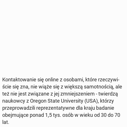
Kon­tak­to­wa­nie się online z osobami, które rze­czy­wi­
ście się zna, nie wiąże się z większą sa­mot­no­ścią, ale
też nie jest zwią­za­ne z jej zmniej­sze­niem - twier­dzą
na­ukow­cy z Oregon State Uni­ver­si­ty (USA), którzy
prze­pro­wa­dzi­li re­pre­zen­ta­tyw­ne dla kraju badanie
obej­mu­ją­ce ponad 1,5 tys. osób w wieku od 30 do 70
lat.