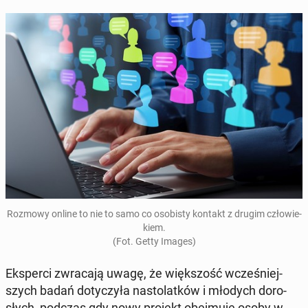
Rozmowy online to nie to samo co oso­bi­sty kontakt z drugim czło­wie­
kiem.
(Fot. Getty Images)
Eks­per­ci zwra­ca­ją uwagę, że więk­szość wcze­śniej­
szych badań do­ty­czy­ła na­sto­lat­ków i młodych do­ro­
słych, podczas gdy nowy projekt obej­mu­je osoby w