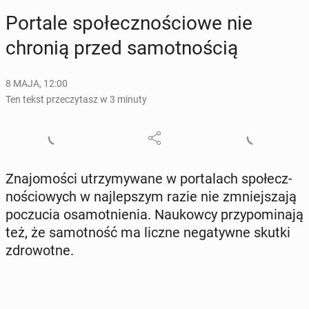
Portale spo­łecz­no­ścio­we nie
chronią przed sa­mot­no­ścią
8 MAJA, 12:00
Ten tekst przeczytasz w 3 minuty
Zna­jo­mo­ści utrzy­my­wa­ne w por­ta­lach spo­łecz­
no­ścio­wych w naj­lep­szym razie nie zmniej­sza­ją
po­czu­cia osa­mot­nie­nia. Na­ukow­cy przy­po­mi­na­ją
też, że sa­mot­ność ma liczne ne­ga­tyw­ne skutki
zdro­wot­ne.