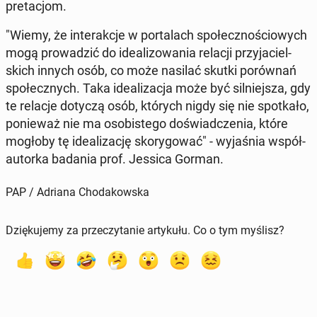
pre­ta­cjom.
"Wiemy, że in­te­rak­cje w por­ta­lach spo­łecz­no­ścio­wych
mogą pro­wa­dzić do ide­ali­zo­wa­nia relacji przy­ja­ciel­
skich innych osób, co może nasilać skutki po­rów­nań
spo­łecz­nych. Taka ide­ali­za­cja może być sil­niej­sza, gdy
te relacje dotyczą osób, których nigdy się nie spo­tka­ło,
po­nie­waż nie ma oso­bi­ste­go do­świad­cze­nia, które
mogłoby tę ide­ali­za­cję sko­ry­go­wać" - wy­ja­śnia współ­
au­tor­ka badania prof. Jessica Gorman.
PAP / Adriana Chodakowska
Dziękujemy za przeczytanie artykułu. Co o tym myślisz?