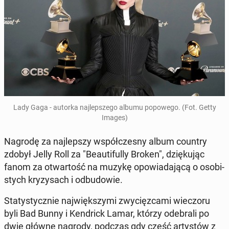
Lady Gaga - autorka naj­lep­sze­go albumu po­po­we­go. (Fot. Getty
Images)
Nagrodę za naj­lep­szy współ­cze­sny album country
zdobył Jelly Roll za "Be­au­ti­ful­ly Broken", dzię­ku­jąc
fanom za otwar­tość na muzykę opo­wia­da­ją­cą o oso­bi­
stych kry­zy­sach i od­bu­do­wie.
Sta­ty­stycz­nie naj­więk­szy­mi zwy­cięz­ca­mi wie­czo­ru
byli Bad Bunny i Ken­drick Lamar, którzy ode­bra­li po
dwie główne nagrody, podczas gdy część ar­ty­stów z