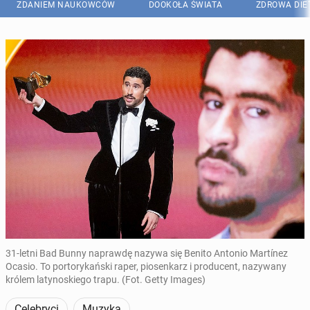
ZDANIEM NAUKOWCÓW
DOOKOŁA ŚWIATA
ZDROWA DIE
31-letni Bad Bunny naprawdę nazywa się Benito Antonio Martínez
Ocasio. To portorykański raper, piosenkarz i producent, nazywany
królem latynoskiego trapu. (Fot. Getty Images)
Celebryci
Muzyka