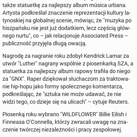
także sta­tu­et­kę za naj­lep­szy album música urbana.
Artysta pod­kre­ślał zna­cze­nie re­pre­zen­ta­cji kultury la­
ty­no­skiej na glo­bal­nej scenie, mówiąc, że "muzyka po
hisz­pań­sku nie jest już do­dat­kiem, lecz częścią głów­
ne­go nurtu", co – jak re­la­cjo­nu­je As­so­cia­ted Press –
pu­blicz­ność przy­ję­ła długą owacją.
Nagrodę za na­gra­nie roku zdobył Ken­drick Lamar za
utwór "Luther" nagrany wspól­nie z pio­sen­kar­ką SZA, a
sta­tu­et­ka za naj­lep­szy album rapowy trafiła do niego
za "GNX". Raper dzię­ko­wał słu­cha­czom za trak­to­wa­
nie hip-hopu jako formy spo­łecz­ne­go ko­men­ta­rza,
pod­kre­śla­jąc, że "sztuka nie może udawać, że nie
widzi tego, co dzieje się na ulicach" – cytuje Reuters.
Pio­sen­ką roku wybrano "WILD­FLO­WER" Billie Eilish i
Fin­ne­asa O’Con­nel­la, którzy zwra­ca­li uwagę na zna­
cze­nie twór­czej nie­za­leż­no­ści i pracy ze­spo­ło­wej.