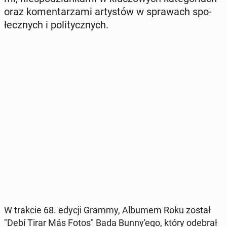
oraz ko­men­ta­rza­mi ar­ty­stów w spra­wach spo­
łecz­nych i po­li­tycz­nych.
W trakcie 68. edycji Grammy, Albumem Roku został
"Debí Tirar Más Fotos" Bada Bun­ny­'e­go, który odebrał