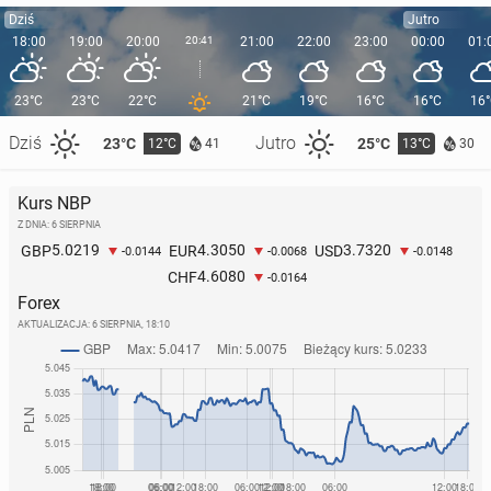
Dziś
Jutro
18:00
19:00
20:00
20:41
21:00
22:00
23:00
00:00
01:
23°C
23°C
22°C
21°C
19°C
16°C
16°C
16
Dziś
Jutro
23°C
25°C
12°C
13°C
41
30
Kurs NBP
Z DNIA: 6 SIERPNIA
5.0219
4.3050
3.7320
GBP
EUR
USD
-0.0144
-0.0068
-0.0148
4.6080
CHF
-0.0164
Forex
AKTUALIZACJA:
6 SIERPNIA, 18:10