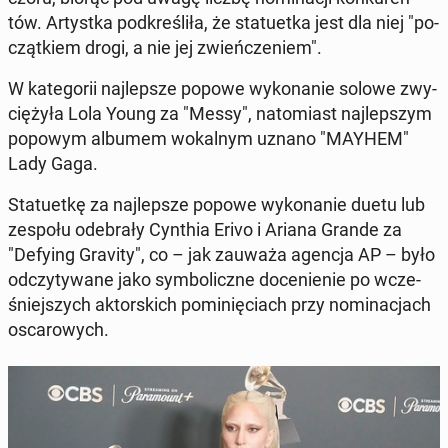
tów. Ar­tyst­ka pod­kre­śli­ła, że sta­tu­et­ka jest dla niej "po­
cząt­kiem drogi, a nie jej zwień­cze­niem".
W ka­te­go­rii naj­lep­sze popowe wy­ko­na­nie solowe zwy­
cię­ży­ła Lola Young za "Messy", na­to­miast naj­lep­szym
popowym albumem wo­kal­nym uznano "MAYHEM"
Lady Gaga.
Sta­tu­et­kę za naj­lep­sze popowe wy­ko­na­nie duetu lub
zespołu ode­bra­ły Cynthia Erivo i Ariana Grande za
"Defying Gravity", co – jak zauważa agencja AP – było
od­czy­ty­wa­ne jako sym­bo­licz­ne do­ce­nie­nie po wcze­
śniej­szych ak­tor­skich po­mi­nię­ciach przy no­mi­na­cjach
osca­ro­wych.