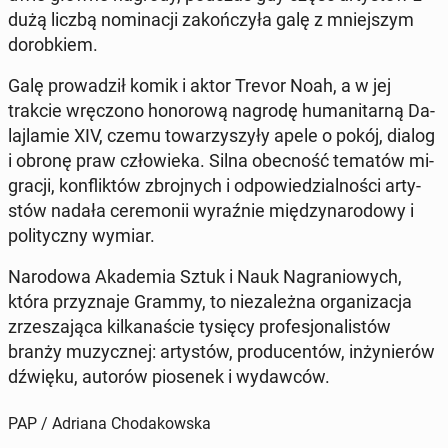
dużą liczbą no­mi­na­cji za­koń­czy­ła galę z mniej­szym
do­rob­kiem.
Galę pro­wa­dził komik i aktor Trevor Noah, a w jej
trakcie wrę­czo­no ho­no­ro­wą nagrodę hu­ma­ni­tar­ną Da­
laj­la­mie XIV, czemu to­wa­rzy­szy­ły apele o pokój, dialog
i obronę praw czło­wie­ka. Silna obec­ność tematów mi­
gra­cji, kon­flik­tów zbroj­nych i od­po­wie­dzial­no­ści ar­ty­
stów nadała ce­re­mo­nii wy­raź­nie mię­dzy­na­ro­do­wy i
po­li­tycz­ny wymiar.
Na­ro­do­wa Aka­de­mia Sztuk i Nauk Na­gra­nio­wych,
która przy­zna­je Grammy, to nie­za­leż­na or­ga­ni­za­cja
zrze­sza­ją­ca kil­ka­na­ście tysięcy pro­fe­sjo­na­li­stów
branży mu­zycz­nej: ar­ty­stów, pro­du­cen­tów, in­ży­nie­rów
dźwięku, autorów pio­se­nek i wy­daw­ców.
PAP / Adriana Chodakowska