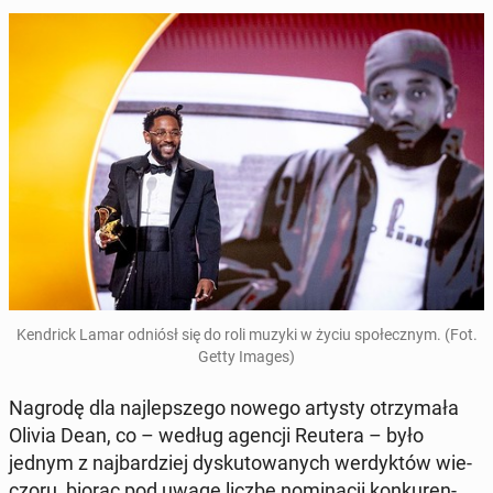
Ken­drick Lamar odniósł się do roli muzyki w życiu spo­łecz­nym. (Fot.
Getty Images)
Nagrodę dla naj­lep­sze­go nowego artysty otrzy­ma­ła
Olivia Dean, co – według agencji Reutera – było
jednym z naj­bar­dziej dys­ku­to­wa­nych wer­dyk­tów wie­
czo­ru, biorąc pod uwagę liczbę no­mi­na­cji kon­ku­ren­