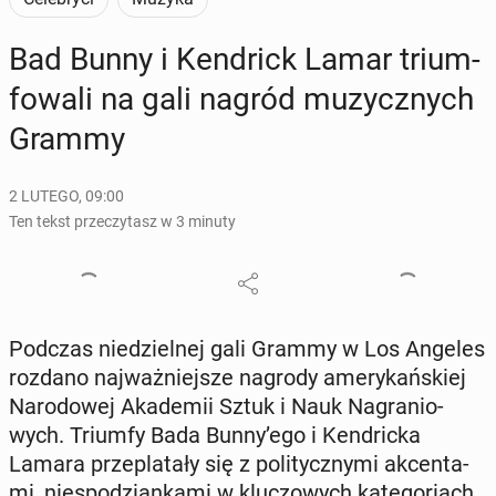
Bad Bunny i Ken­drick Lamar trium­
fo­wa­li na gali nagród mu­zycz­nych
Grammy
2 LUTEGO, 09:00
Ten tekst przeczytasz w 3 minuty
Podczas nie­dziel­nej gali Grammy w Los Angeles
rozdano naj­waż­niej­sze nagrody ame­ry­kań­skiej
Na­ro­do­wej Aka­de­mii Sztuk i Nauk Na­gra­nio­
wych. Triumfy Bada Bunny’ego i Ken­dric­ka
Lamara prze­pla­ta­ły się z po­li­tycz­ny­mi ak­cen­ta­
mi, nie­spo­dzian­ka­mi w klu­czo­wych ka­te­go­riach