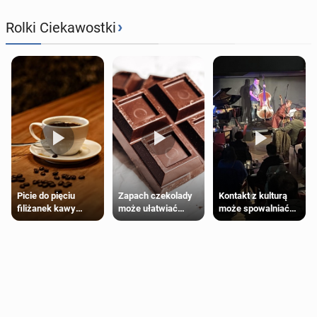
›
Rolki Ciekawostki
Zapach czekolady
Kontakt z kulturą
Picie do pięciu
może ułatwiać
może spowalniać
filiżanek kawy
trening siłowy
starzenie
dziennie jest
bezpieczne dla
większości
dorosłych