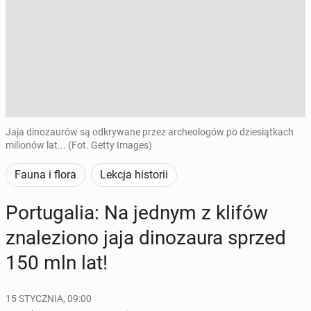
Jaja dinozaurów są odkrywane przez archeologów po dziesiątkach
milionów lat... (Fot. Getty Images)
Fauna i flora
Lekcja historii
Por­tu­ga­lia: Na jednym z klifów
zna­le­zio­no jaja di­no­zau­ra sprzed
150 mln lat!
15 STYCZNIA, 09:00