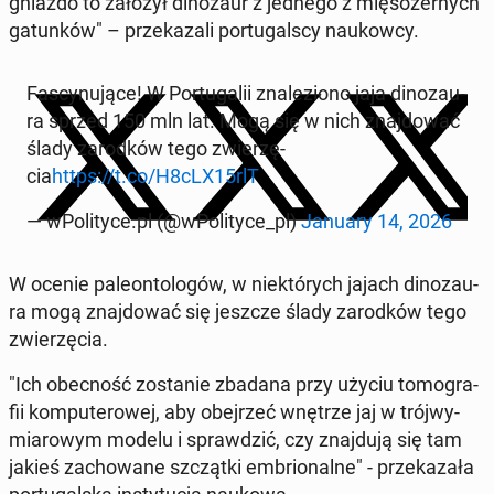
gniazdo to założył di­no­zaur z jednego z mię­so­żer­nych
ga­tun­ków" – prze­ka­za­li por­tu­gal­scy na­ukow­cy.
Fa­scy­nu­ją­ce! W Por­tu­ga­lii zna­le­zio­no jaja di­no­zau­
ra sprzed 150 mln lat. Mogą się w nich znaj­do­wać
ślady za­rod­ków tego zwie­rzę­
cia
https://t.co/H8cLX15rlT
— wPo­li­ty­ce.pl (@wPo­li­ty­ce_pl)
January 14, 2026
W ocenie pa­le­on­to­lo­gów, w nie­któ­rych jajach di­no­zau­
ra mogą znaj­do­wać się jeszcze ślady za­rod­ków tego
zwie­rzę­cia.
"Ich obec­ność zo­sta­nie zbadana przy użyciu to­mo­gra­
fii kom­pu­te­ro­wej, aby obej­rzeć wnętrze jaj w trój­wy­
mia­ro­wym modelu i spraw­dzić, czy znaj­du­ją się tam
jakieś za­cho­wa­ne szcząt­ki em­brio­nal­ne" - prze­ka­za­ła