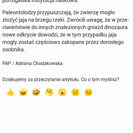
por­tu­gal­ska in­sty­tu­cja naukowa.
Pa­le­on­to­lo­dzy przy­pusz­cza­ją, że zwierzę mogło
złożyć jaja na brzegu rzeki. Zwró­ci­li uwagę, że w prze­
ci­wień­stwie do innych zna­le­zio­nych gniazd di­no­zau­ra
nowe od­kry­cie dowodzi, że w tym przy­pad­ku jaja
mogły zostać czę­ścio­wo za­ko­pa­ne przez do­ro­słe­go
osob­ni­ka.
PAP / Adriana Chodakowska
Dziękujemy za przeczytanie artykułu. Co o tym myślisz?