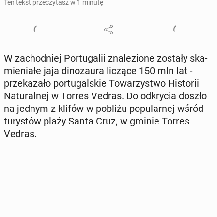
Ten tekst przeczytasz w 1 minutę
W za­chod­niej Por­tu­ga­lii zna­le­zio­ne zostały ska­
mie­nia­łe jaja di­no­zau­ra liczące 150 mln lat -
prze­ka­za­ło por­tu­gal­skie To­wa­rzy­stwo Hi­sto­rii
Na­tu­ral­nej w Torres Vedras. Do od­kry­cia doszło
na jednym z klifów w pobliżu po­pu­lar­nej wśród
tu­ry­stów plaży Santa Cruz, w gminie Torres
Vedras.