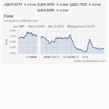
5.0219
4.3050
3.7320
GBP
EUR
USD
-0.0144
-0.0068
-0.0148
4.6080
CHF
-0.0164
Forex
AKTUALIZACJA:
6 SIERPNIA, 05:20
Źródło: currencybeacon.com