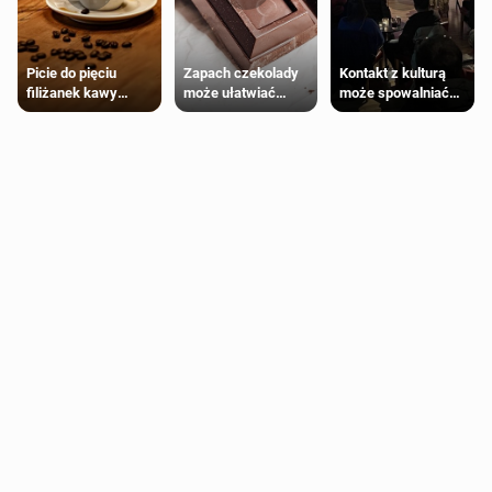
Zapach czekolady
Kontakt z kulturą
Picie do pięciu
może ułatwiać
może spowalniać
filiżanek kawy
trening siłowy
starzenie
dziennie jest
bezpieczne dla
większości
dorosłych