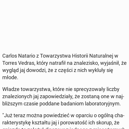
Carlos Natario z To­wa­rzy­stwa Hi­sto­rii Na­tu­ral­nej w
Torres Vedras, który na­tra­fił na zna­le­zi­sko, wy­ja­śnił, że
wygląd jaj dowodzi, że z części z nich wykluły się
młode.
Władze to­wa­rzy­stwa, które nie spre­cy­zo­wa­ły liczby
zna­le­zio­nych jaj za­po­wie­dzia­ły, że zostaną one w naj­
bliż­szym czasie poddane ba­da­niom la­bo­ra­to­ryj­nym.
"Już teraz można po­wie­dzieć w oparciu o ogólną cha­
rak­te­ry­sty­kę kształ­tu jaj i po­ro­wa­tość ich skorup, że