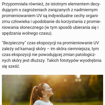
Przy­po­mnia­ła również, że istot­nym ele­men­tem de­cy­
du­ją­cym o za­gro­że­niach zwią­za­nych z nad­mier­nym
pro­mie­nio­wa­niem UV są in­dy­wi­du­al­ne cechy or­ga­ni­
zmu czło­wie­ka i upodo­ba­nie do ko­rzy­sta­nia z pro­mie­
nio­wa­nia sło­necz­ne­go (w tym sposób ubie­ra­nia się i
spę­dza­nia wolnego czasu).
"Bez­piecz­ny" czas eks­po­zy­cji na pro­mie­nio­wa­nie UV
zależy od kar­na­cji skóry – im skóra ciem­niej­sza, tym
czas eks­po­zy­cji nie po­wo­du­ją­cej zmian pa­to­lo­gicz­
nych skóry jest dłuższy. Takich fo­to­ty­pów wy­od­ręb­nia
się sześć.