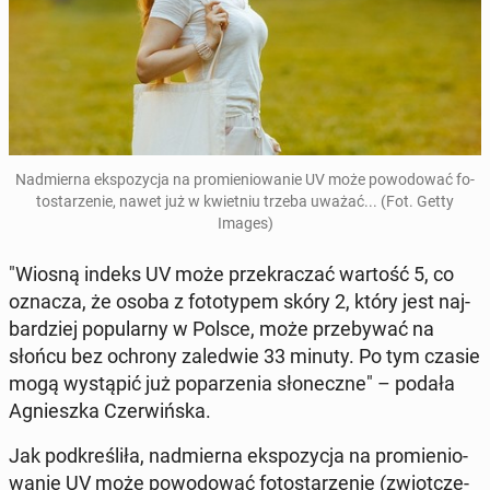
Nad­mier­na eks­po­zy­cja na pro­mie­nio­wa­nie UV może po­wo­do­wać fo­
to­sta­rze­nie, nawet już w kwiet­niu trzeba uważać... (Fot. Getty
Images)
"Wiosną indeks UV może prze­kra­czać wartość 5, co
oznacza, że osoba z fo­to­ty­pem skóry 2, który jest naj­
bar­dziej po­pu­lar­ny w Polsce, może prze­by­wać na
słońcu bez ochrony za­le­d­wie 33 minuty. Po tym czasie
mogą wy­stą­pić już po­pa­rze­nia sło­necz­ne" – podała
Agniesz­ka Czer­wiń­ska.
Jak pod­kre­śli­ła, nad­mier­na eks­po­zy­cja na pro­mie­nio­
wa­nie UV może po­wo­do­wać fo­to­sta­rze­nie (zwiot­cze­