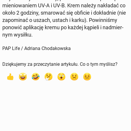
mie­nio­wa­niem UV-A i UV-B. Krem należy na­kła­dać co
około 2 godziny, sma­ro­wać się obficie i do­kład­nie (nie
za­po­mi­nać o uszach, ustach i karku). Po­win­ni­śmy
ponowić apli­ka­cję kremu po każdej kąpieli i nad­mier­
nym wysiłku.
PAP Life / Adriana Chodakowska
Dziękujemy za przeczytanie artykułu. Co o tym myślisz?