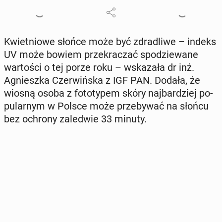
Kwiet­nio­we słońce może być zdra­dli­we – indeks
UV może bowiem prze­kra­czać spo­dzie­wa­ne
war­to­ści o tej porze roku – wska­za­ła dr inż.
Agniesz­ka Czer­wiń­ska z IGF PAN. Dodała, że
wiosną osoba z fo­to­ty­pem skóry naj­bar­dziej po­
pu­lar­nym w Polsce może prze­by­wać na słońcu
bez ochrony za­le­d­wie 33 minuty.