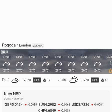
Pogoda
•
London
ZMIANA
Dziś
13:00
14:00
15:00
16:00
17:00
18:00
19:00
20:00
20:
27°C
27°C
27°C
28°C
28°C
28°C
26°C
24°C
Dziś
Jutro
28°C
32°C
11°C
14°C
37
18
Kurs NBP
Z DNIA: 7 SIERPNIA
5.0134
4.2982
3.7236
GBP
EUR
USD
-0.0085
-0.0068
-0.0084
4.6049
CHF
-0.0031