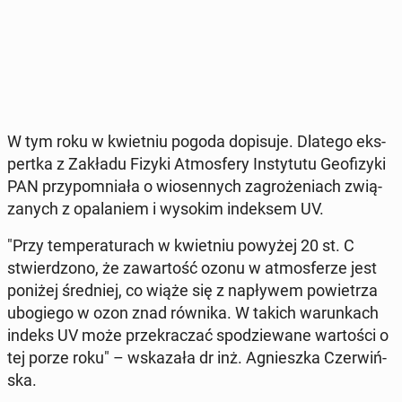
W tym roku w kwiet­niu pogoda do­pi­su­je. Dlatego eks­
pert­ka z Zakładu Fizyki At­mos­fe­ry In­sty­tu­tu Geo­fi­zy­ki
PAN przy­po­mnia­ła o wio­sen­nych za­gro­że­niach zwią­
za­nych z opa­la­niem i wysokim in­dek­sem UV.
"Przy tem­pe­ra­tu­rach w kwiet­niu powyżej 20 st. C
stwier­dzo­no, że za­war­tość ozonu w at­mos­fe­rze jest
poniżej śred­niej, co wiąże się z na­pły­wem po­wie­trza
ubo­gie­go w ozon znad równika. W takich wa­run­kach
indeks UV może prze­kra­czać spo­dzie­wa­ne war­to­ści o
tej porze roku" – wska­za­ła dr inż. Agniesz­ka Czer­wiń­
ska.