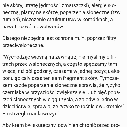
nie skóry, utratę jędr­no­ści, zmarszcz­ki), alergię sło­
necz­ną, plamy na skórze, po­pa­rze­nia sło­necz­ne (tzw.
rumień), nisz­cze­nie struk­tur DNA w ko­mór­kach, a
nawet rozwój no­wo­two­rów.
Dlatego nie­zbęd­na jest ochrona m.in. poprzez filtry
prze­ciw­sło­necz­ne.
"Wy­cho­dząc wiosną na ze­wnątrz, nie myślimy o fil­
trach prze­ciw­sło­necz­nych, a często spę­dza­my tam
więcej niż pół godziny, czasami w jednej pozycji, eks­
po­nu­jąc cały czas ten sam frag­ment skóry. Tym­cza­
sem każde po­pa­rze­nie sło­necz­ne sprawia, że ryzyko
czer­nia­ka w przy­szło­ści zwięk­sza się. Już pięć po­pa­
rzeń sło­necz­nych w ciągu życia, a za­le­d­wie jedno w
dzie­ciń­stwie, sprawia, że ryzyko to rośnie dwu­krot­nie!"
– ostrze­gła na­ukow­czy­ni.
Aby krem był sku­tecz­ny, po­wi­nien chronić przed pro­