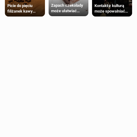
Zapach czekolady
Kontakt z kulturą
Picie do pięciu
może ułatwiać
może spowalniać
filiżanek kawy
trening siłowy
starzenie
dziennie jest
bezpieczne dla
większości
dorosłych