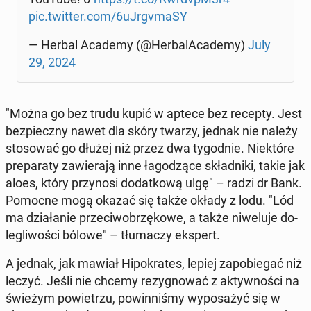
pic.twitter.com/6uJr­gvma­SY
— Herbal Academy (@Her­ba­lA­ca­de­my)
July
29, 2024
"Można go bez trudu kupić w aptece bez recepty. Jest
bez­piecz­ny nawet dla skóry twarzy, jednak nie należy
sto­so­wać go dłużej niż przez dwa ty­go­dnie. Nie­któ­re
pre­pa­ra­ty za­wie­ra­ją inne ła­go­dzą­ce skład­ni­ki, takie jak
aloes, który przy­no­si do­dat­ko­wą ulgę" – radzi dr Bank.
Pomocne mogą okazać się także okłady z lodu. "Lód
ma dzia­ła­nie prze­ciw­o­brzę­ko­we, a także ni­we­lu­je do­
le­gli­wo­ści bólowe" – tłu­ma­czy ekspert.
A jednak, jak mawiał Hi­po­kra­tes, lepiej za­po­bie­gać niż
leczyć. Jeśli nie chcemy re­zy­gno­wać z ak­tyw­no­ści na
świeżym po­wie­trzu, po­win­ni­śmy wy­po­sa­żyć się w