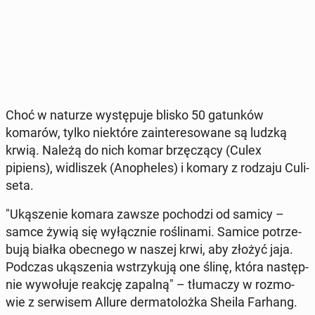
Choć w naturze wy­stę­pu­je blisko 50 ga­tun­ków
komarów, tylko nie­któ­re za­in­te­re­so­wa­ne są ludzką
krwią. Należą do nich komar brzę­czą­cy (Culex
pipiens), wi­dli­szek (Ano­phe­les) i komary z rodzaju Cu­li­
se­ta.
"Uką­sze­nie komara zawsze po­cho­dzi od samicy –
samce żywią się wy­łącz­nie ro­śli­na­mi. Samice po­trze­
bu­ją białka obec­ne­go w naszej krwi, aby złożyć jaja.
Podczas uką­sze­nia wstrzy­ku­ją one ślinę, która na­stęp­
nie wy­wo­łu­je reakcję zapalną" – tłu­ma­czy w roz­mo­
wie z ser­wi­sem Allure der­ma­to­loż­ka Sheila Farhang.