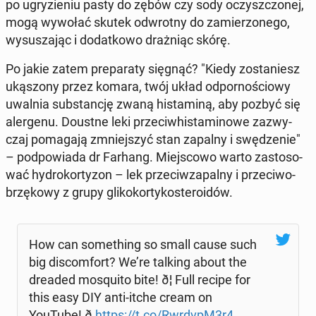
po ugry­zie­niu pasty do zębów czy sody oczysz­czo­nej,
mogą wywołać skutek od­wrot­ny do za­mie­rzo­ne­go,
wy­su­sza­jąc i do­dat­ko­wo draż­niąc skórę.
Po jakie zatem pre­pa­ra­ty sięgnąć? "Kiedy zo­sta­niesz
uką­szo­ny przez komara, twój układ od­por­no­ścio­wy
uwalnia sub­stan­cję zwaną hi­sta­mi­ną, aby pozbyć się
aler­ge­nu. Doustne leki prze­ciw­hi­sta­mi­no­we za­zwy­
czaj po­ma­ga­ją zmniej­szyć stan zapalny i swę­dze­nie"
– pod­po­wia­da dr Farhang. Miej­sco­wo warto za­sto­so­
wać hy­dro­kor­ty­zon – lek prze­ciw­za­pal­ny i prze­ciw­o­
brzę­ko­wy z grupy gli­ko­kor­ty­ko­ste­ro­idów.
How can so­me­thing so small cause such
big di­scom­fort? We’re talking about the
dreaded mo­squ­ito bite! ð¦ Full recipe for
this easy DIY anti-itche cream on
YouTube! ð
https://t.co/RwrdvpM3r4