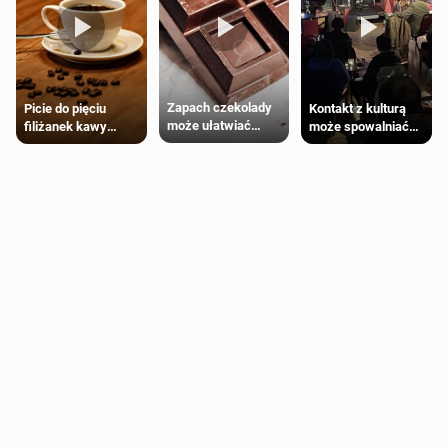
Zapach czekolady
Kontakt z kulturą
Picie do pięciu
może ułatwiać
może spowalniać
filiżanek kawy
trening siłowy
starzenie
dziennie jest
bezpieczne dla
większości
dorosłych