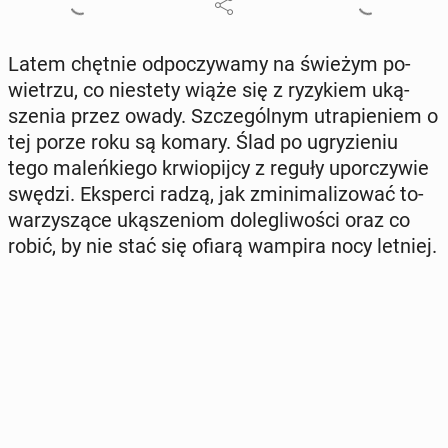
Latem chętnie od­po­czy­wa­my na świeżym po­
wie­trzu, co nie­ste­ty wiąże się z ry­zy­kiem uką­
sze­nia przez owady. Szcze­gól­nym utra­pie­niem o
tej porze roku są komary. Ślad po ugry­zie­niu
tego ma­leń­kie­go krwio­pij­cy z reguły upo­rczy­wie
swędzi. Eks­per­ci radzą, jak zmi­ni­ma­li­zo­wać to­
wa­rzy­szą­ce uką­sze­niom do­le­gli­wo­ści oraz co
robić, by nie stać się ofiarą wampira nocy letniej.