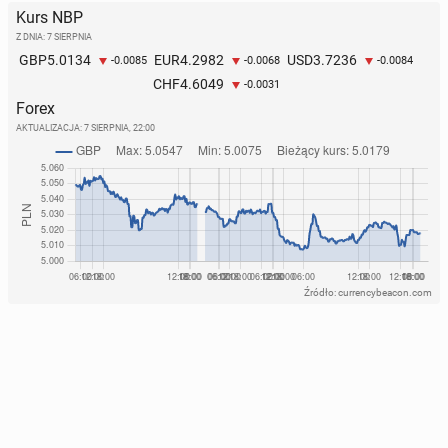
Kurs NBP
Z DNIA: 7 SIERPNIA
5.0134
4.2982
3.7236
GBP
EUR
USD
-0.0085
-0.0068
-0.0084
4.6049
CHF
-0.0031
Forex
AKTUALIZACJA:
7 SIERPNIA, 22:00
Źródło: currencybeacon.com