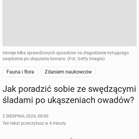
Istnieje kilka sprawdzonych sposobów na złagodzenie irytującego
swędzenia po ukąszeniu komara. (Fot. Getty Images)
Fauna i flora
Zdaniem naukowców
Jak po­ra­dzić sobie ze swę­dzą­cy­mi
śladami po uką­sze­niach owadów?
2 SIERPNIA 2024, 08:00
Ten tekst przeczytasz w 4 minuty