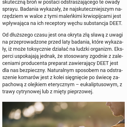
sku­tecz­ną broń w postaci od­stra­sza­ją­ce­go te owady
sprayu. Badania wy­ka­za­ły, że naj­sku­tecz­niej­szym na­
rzę­dziem w walce z tymi ma­leń­ki­mi krwio­pij­ca­mi jest
wpły­wa­ją­ca na ich re­cep­to­ry węchu sub­stan­cja DEET.
Od dłuż­sze­go czasu jest ona okryta złą sławą z uwagi
na prze­pro­wa­dzo­ne przed laty badania, które wy­ka­za­
ły, iż może tok­sycz­nie działać na ludzki or­ga­nizm. Eks­
per­ci uspo­ka­ja­ją jednak, że sto­so­wa­ny zgodnie z za­le­
ce­nia­mi pro­du­cen­ta pre­pa­rat za­wie­ra­ją­cy DEET jest
dla nas bez­piecz­ny. Na­tu­ral­nym spo­so­bem na od­stra­
sze­nie komarów jest z kolei się­gnię­cie po świecę za­
pa­cho­wą z olej­kiem ete­rycz­nym – eu­ka­lip­tu­so­wym, z
trawy cy­try­no­wej lub z mięty pie­przo­wej.