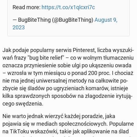
Read more:
https://t.co/x1qlcxri7c
— Bug­Bi­te­Thing (@Bug­Bi­te­Thing)
August 9,
2023
Jak podaje po­pu­lar­ny serwis Pin­te­rest, liczba wy­szu­ki­
wań frazy "bug bite relief" – co w wolnym tłu­ma­cze­niu
oznacza przy­nie­sie­nie sobie ulgi po uką­sze­niu owada
– wzrosła w tym mie­sią­cu o ponad 200 proc. I chociaż
nie ma jednej uni­wer­sal­nej metody na cał­ko­wi­te po­
zby­cie się śladów po ugry­zie­niach komarów, ist­nie­je
kilka spraw­dzo­nych spo­so­bów na zła­go­dze­nie iry­tu­ją­
ce­go swę­dze­nia.
Nie warto jednak wierzyć każdej po­ra­dzie, jaka
pojawia się w mediach spo­łecz­no­ścio­wych. Po­pu­lar­ne
na TikToku wska­zów­ki, takie jak apli­ko­wa­nie na ślad