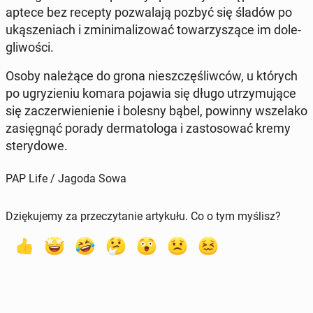
aptece bez recepty po­zwa­la­ją pozbyć się śladów po
uką­sze­niach i zmi­ni­ma­li­zo­wać to­wa­rzy­szą­ce im do­le­
gli­wo­ści.
Osoby na­le­żą­ce do grona nie­szczę­śliw­ców, u których
po ugry­zie­niu komara pojawia się długo utrzy­mu­ją­ce
się za­czer­wie­nie­nie i bolesny bąbel, powinny wsze­la­ko
za­się­gnąć porady der­ma­to­lo­ga i za­sto­so­wać kremy
ste­ry­do­we.
PAP Life / Jagoda Sowa
Dziękujemy za przeczytanie artykułu. Co o tym myślisz?