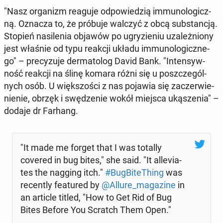
"Nasz or­ga­nizm reaguje od­po­wie­dzią im­mu­no­lo­gicz­
ną. Oznacza to, że próbuje walczyć z obcą sub­stan­cją.
Stopień na­si­le­nia objawów po ugry­zie­niu uza­leż­nio­ny
jest właśnie od typu reakcji układu im­mu­no­lo­gicz­ne­
go" – pre­cy­zu­je der­ma­to­log David Bank. "In­ten­syw­
ność reakcji na ślinę komara różni się u po­szcze­gól­
nych osób. U więk­szo­ści z nas pojawia się za­czer­wie­
nie­nie, obrzęk i swę­dze­nie wokół miejsca uką­sze­nia" –
dodaje dr Farhang.
"It made me forget that I was totally
covered in bug bites," she said. "It al­le­via­
tes the nagging itch."
#Bug­Bi­te­Thing
was
re­cen­tly fe­atu­red by
@Allure_ma­ga­zi­ne
in
an article titled, "How to Get Rid of Bug
Bites Before You Scratch Them Open."