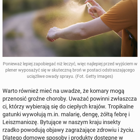
Po­nie­waż lepiej za­po­bie­gać niż leczyć, więc naj­le­piej przed wyj­ściem w
plener wy­po­sa­żyć się w sku­tecz­ną broń w postaci od­stra­sza­ją­ce­go
uciąż­li­we owady sprayu. (Fot. Getty Images)
Warto również mieć na uwadze, że komary mogą
prze­no­sić groźne choroby. Uważać powinni zwłasz­cza
ci, którzy wy­bie­ra­ją się do cie­płych krajów. Tro­pi­kal­ne
gatunki wy­wo­łu­ją m.in. malarię, dengę, żółtą febrę i
Le­isz­ma­nio­zę. By­tu­ją­ce w naszym kraju insekty
rzadko po­wo­du­ją objawy za­gra­ża­ją­ce zdrowiu i życiu.
Dlatego domowe sposoby i pro­duk­ty do­stęp­ne w