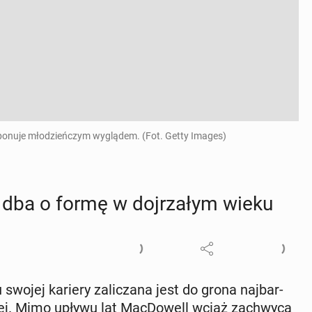
mponuje młodzieńczym wyglądem. (Fot. Getty Images)
 dba o formę w doj­rza­łym wieku
 swojej kariery za­li­cza­na jest do grona naj­bar­
­wej. Mimo upływu lat Mac­Do­well wciąż za­chwy­ca