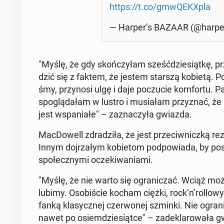
https://t.co/gmwQE­KXpla
— Harper’s BAZAAR (@har­per
"Myślę, że gdy skoń­czy­łam sześć­dzie­siąt­kę, 
dzić się z faktem, że jestem starszą kobietą. Po­
śmy, przy­no­si ulgę i daje po­czu­cie kom­for­tu
spo­glą­da­łam w lustro i mu­sia­łam przy­znać, że
jest wspa­nia­łe" – za­zna­czy­ła gwiazda.
Mac­Do­well zdra­dzi­ła, że jest prze­ciw­nicz­ką 
Innym doj­rza­łym ko­bie­tom pod­po­wia­da, by posz
spo­łecz­ny­mi ocze­ki­wa­nia­mi.
"Myślę, że nie warto się ogra­ni­czać. Wciąż m
lubimy. Oso­bi­ście kocham ciężki, rock’n’rollo
fanką kla­sycz­nej czer­wo­nej szminki. Nie ogra­
nawet po osiem­dzie­siąt­ce" – za­de­kla­ro­wa­ła 