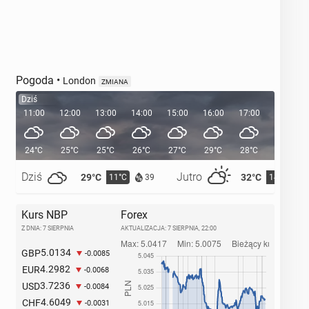
Pogoda
•
London
ZMIANA
Dziś
11:00
12:00
13:00
14:00
15:00
16:00
17:00
18:00
24°C
25°C
25°C
26°C
27°C
29°C
28°C
28°C
Dziś
Jutro
29°C
32°C
11°C
14°C
39
Kurs NBP
Forex
Z DNIA: 7 SIERPNIA
AKTUALIZACJA:
7 SIERPNIA, 22:00
5.0134
GBP
-0.0085
4.2982
EUR
-0.0068
3.7236
USD
-0.0084
4.6049
CHF
-0.0031