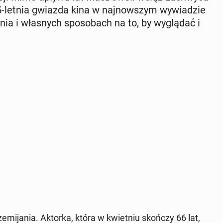
 65-letnia gwiazda kina w naj­now­szym wy­wia­dzie
nia i wła­snych spo­so­bach na to, by wy­glą­dać i
mi­ja­nia. Aktorka, która w kwiet­niu skończy 66 lat,