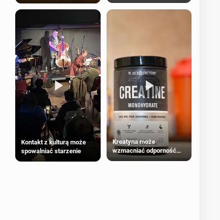
bezpieczne dla
większości dorosłych
Kreatyna może
Kontakt z kulturą może
wzmacniać odporność
spowalniać starzenie
przeciw nowotworom