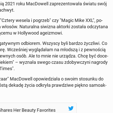
nią 2021 roku Mac­Do­well za­pre­zen­to­wa­ła światu swój
zachwyt.
", "Cztery wesela i pogrzeb" czy "Magic Mike XXL", po­
a włosów. Na­tu­ral­na siwizna aktorki została od­czy­ta­na
ją­ce­mu w Hol­ly­wo­od age­izmo­wi.
e­ga­tyw­nym od­bio­rem. Wszyscy byli bardzo życz­li­wi. Co
yzurę. Wcze­śniej wy­glą­da­łam na młodszą i z pew­no­ścią
la pewnych osób. Ale to mnie nie urządza. Chcę być do­ce­
wiekiem" – wyznała swego czasu zdo­byw­czy­ni nagrody
 Times".
ar" Mac­Do­well opo­wie­dzia­ła o swoim sto­sun­ku do
 szóstą dekadę życia odkryła praw­dzi­we piękno sa­mo­ak­
hares Her Beauty Fa­vo­ri­tes