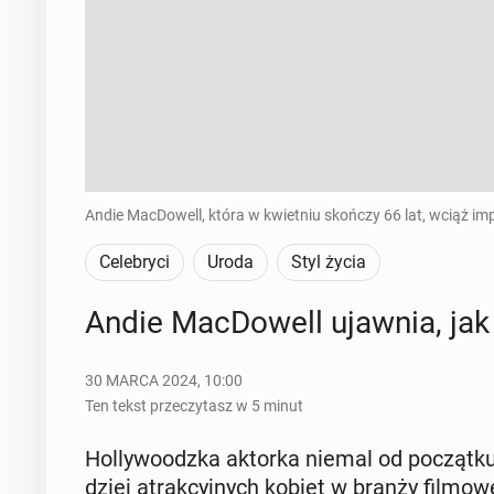
Andie MacDowell, która w kwietniu skończy 66 lat, wciąż i
Celebryci
Uroda
Styl życia
Andie Mac­Do­well ujawnia, jak
30 MARCA 2024, 10:00
Ten tekst przeczytasz w 5 minut
Hol­ly­wo­odz­ka aktorka niemal od po­cząt­ku
dziej atrak­cyj­nych kobiet w branży fil­mo