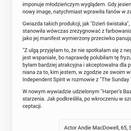
im­po­nu­je mło­dzień­czym wy­glą­dem. Gdy je­sie­
nowy image, na­tych­miast wpra­wi­ła fanów w 
Gwiazda takich pro­duk­cji, jak "Dzień świ­sta­ka
sta­no­wi­ła wówczas zre­zy­gno­wać z far­bo­wa­ni
jako jej ma­ni­fest wy­mie­rzo­ny prze­ciw­ko pa­nu­
"Z ulgą przy­ję­łam to, że nie spo­tka­łam się z n
jest wspa­nia­łe, bo na­praw­dę po­lu­bi­łam tę fr
byłam bar­dziej atrak­cyj­na i ak­cep­to­wal­na d
nia­na za to, kim jestem, w zgodzie ze swoim 
In­de­pen­dent Spirit w roz­mo­wie z "The Sunday
W nowym wy­wia­dzie udzie­lo­nym "Harper’s Baza
sta­rze­nia. Jak pod­kre­śli­ła, po wkro­cze­niu w
cep­ta­cji.
Actor Andie Mac­Do­well, 65, S