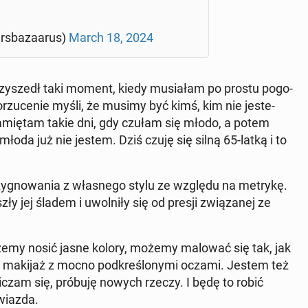
s­ba­za­arus)
March 18, 2024
przy­szedł taki moment, kiedy mu­sia­łam po prostu po­go­
rzu­ce­nie myśli, że musimy być kimś, kim nie je­ste­
. Pa­mię­tam takie dni, gdy czułam się młodo, a potem
 młoda już nie jestem. Dziś czuję się silną 65-latką i to
re­zy­gno­wa­nia z wła­sne­go stylu ze względu na metrykę.
ły jej śladem i uwol­ni­ły się od presji zwią­za­nej ze
ożemy nosić jasne kolory, możemy malować się tak, jak
wy makijaż z mocno pod­kre­ślo­ny­mi oczami. Jestem też
ni­czam się, próbuję nowych rzeczy. I będę to robić
gwiazda.