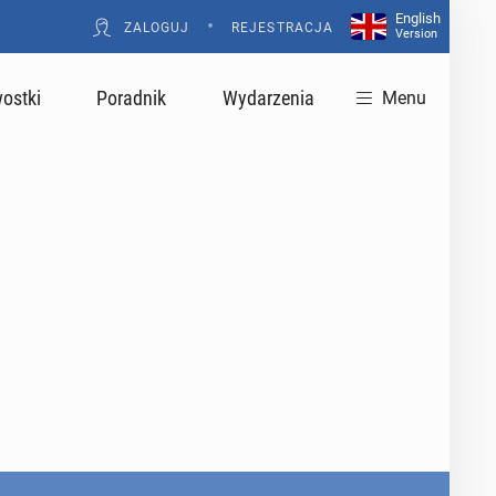
English
•
ZALOGUJ
REJESTRACJA
Version
ostki
Poradnik
Wydarzenia
Menu