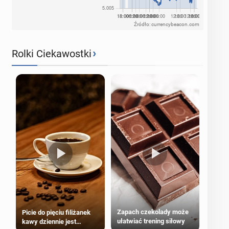
Źródło: currencybeacon.com
›
Rolki Ciekawostki
Zapach czekolady może
Picie do pięciu filiżanek
ułatwiać trening siłowy
kawy dziennie jest