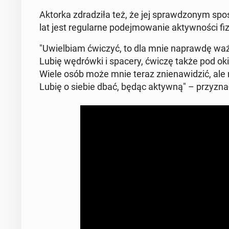
Aktorka zdra­dzi­ła też, że jej spraw­dzo­nym sp
lat jest re­gu­lar­ne po­dej­mo­wa­nie ak­tyw­no­ści fi­
"Uwiel­biam ćwiczyć, to dla mnie na­praw­dę ważne. 
Lubię wę­drów­ki i spacery, ćwiczę także pod o
Wiele osób może mnie teraz znie­na­wi­dzić, ale 
Lubię o siebie dbać, będąc aktywną" – przy­zna­