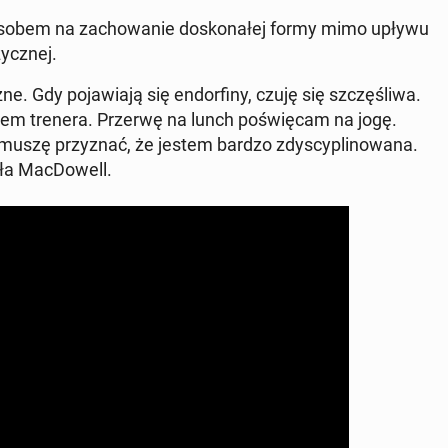
o­so­bem na za­cho­wa­nie do­sko­na­łej formy mimo upływu
zycz­nej.
Gdy po­ja­wia­ją się en­dor­fi­ny, czuję się szczę­śli­wa.
kiem trenera. Przerwę na lunch po­świę­cam na jogę.
muszę przy­znać, że jestem bardzo zdy­scy­pli­no­wa­na.
ła Mac­Do­well.