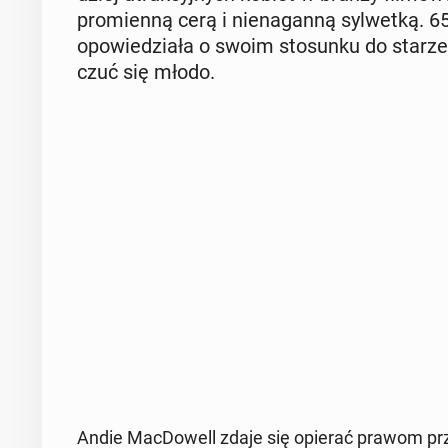
pro­mien­ną cerą i nie­na­gan­ną syl­wet­ką.
opo­wie­dzia­ła o swoim sto­sun­ku do sta­rze­
czuć się młodo.
Andie Mac­Do­well zdaje się opierać prawom prze­