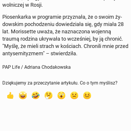
wol­ni­czej w Rosji.
Pio­sen­kar­ka w pro­gra­mie przy­zna­ła, że o swoim ży­
dow­skim po­cho­dze­niu do­wie­dzia­ła się, gdy miała 28
lat. Mo­ris­set­te uważa, że na­zna­czo­na wojenną
traumą rodzina ukry­wa­ła to wcze­śniej, by ją chronić.
"Myślę, że mieli strach w ko­ściach. Chro­ni­li mnie przed
an­ty­se­mi­ty­zmem" – stwier­dzi­ła.
PAP Life / Adriana Chodakowska
Dziękujemy za przeczytanie artykułu. Co o tym myślisz?