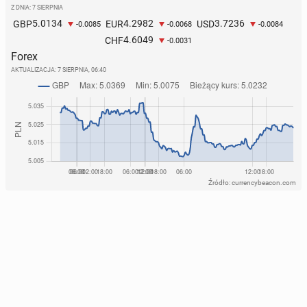
Z DNIA: 7 SIERPNIA
5.0134
4.2982
3.7236
GBP
EUR
USD
-0.0085
-0.0068
-0.0084
4.6049
CHF
-0.0031
Forex
AKTUALIZACJA:
7 SIERPNIA, 06:40
Źródło: currencybeacon.com