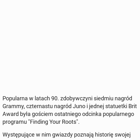
Po­pu­lar­na w latach 90. zdo­byw­czy­ni siedmiu nagród
Grammy, czter­na­stu nagród Juno i jednej sta­tu­et­ki Brit
Award była gościem ostat­nie­go odcinka po­pu­lar­ne­go
pro­gra­mu "Finding Your Roots".
Wy­stę­pu­ją­ce w nim gwiazdy poznają hi­sto­rię swojej