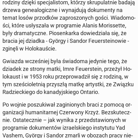
rodziny dzięki spe­cja­li­stom, którzy skru­pu­lat­nie badają
drzewa ge­ne­alo­gicz­ne i wy­naj­du­ją do­ku­men­ty na
temat losów przod­ków za­pro­szo­nych gości. Wia­do­mo­
ści, które usły­sza­ła w pro­gra­mie Alanis Mo­ris­set­te,
były dra­ma­tycz­ne. Pio­sen­kar­ka do­wie­dzia­ła się, że
bracia jej dziadka - György i Sandor Feu­er­ste­ino­wie -
zginęli w Ho­lo­kau­ście.
Gwiazda wcze­śniej była świa­do­ma jedynie tego, że
dziadek ze strony matki, Imre Feu­er­ste­in, przeżył Ho­
lo­kaust i w 1953 roku prze­pro­wa­dził się z rodziną, w
tym sze­ścio­let­nią przy­szłą matkę ar­tyst­ki, ze Związku
Ra­dziec­kie­go do ka­na­dyj­skie­go Ontario.
Po wojnie po­szu­ki­wał za­gi­nio­nych braci z pomocą or­
ga­ni­za­cji hu­ma­ni­tar­nej Czer­wo­ny Krzyż. Bez­sku­tecz­
nie. Osta­tecz­nie – jak wynika z przed­sta­wio­nych w
pro­gra­mie do­ku­men­tów izra­el­skie­go in­sty­tu­tu Yad
Vashem, György i Sandor zmarli w obozach pracy nie­