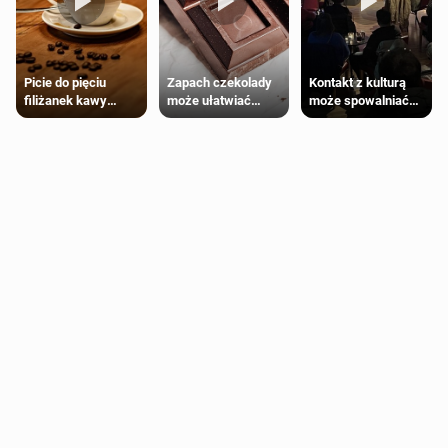
Zapach czekolady
Kontakt z kulturą
Picie do pięciu
może ułatwiać
może spowalniać
filiżanek kawy
trening siłowy
starzenie
dziennie jest
bezpieczne dla
większości
dorosłych