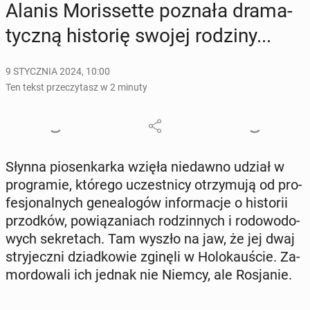
Alanis Mo­ris­set­te poznała dra­ma­
tycz­ną hi­sto­rię swojej rodziny...
9 STYCZNIA 2024, 10:00
Ten tekst przeczytasz w 2 minuty
Słynna pio­sen­kar­ka wzięła nie­daw­no udział w
pro­gra­mie, którego uczest­ni­cy otrzy­mu­ją od pro­
fe­sjo­nal­nych ge­ne­alo­gów in­for­ma­cje o hi­sto­rii
przod­ków, po­wią­za­niach ro­dzin­nych i ro­do­wo­do­
wych se­kre­tach. Tam wyszło na jaw, że jej dwaj
stry­jecz­ni dziad­ko­wie zginęli w Ho­lo­kau­ście. Za­
mor­do­wa­li ich jednak nie Niemcy, ale Ro­sja­nie.