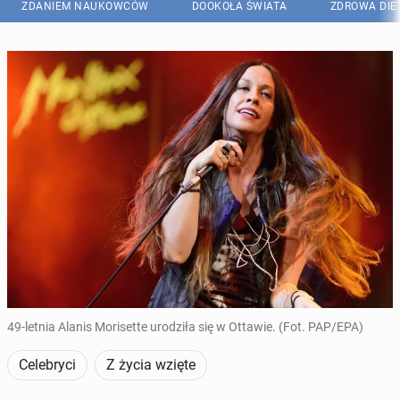
ZDANIEM NAUKOWCÓW
DOOKOŁA ŚWIATA
ZDROWA DIE
49-letnia Alanis Morisette urodziła się w Ottawie. (Fot. PAP/EPA)
Celebryci
Z życia wzięte