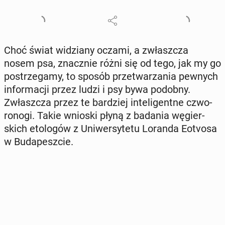
Choć świat wi­dzia­ny oczami, a zwłasz­cza
nosem psa, znacz­nie różni się od tego, jak my go
po­strze­ga­my, to sposób prze­twa­rza­nia pewnych
in­for­ma­cji przez ludzi i psy bywa podobny.
Zwłasz­cza przez te bar­dziej in­te­li­gent­ne czwo­
ro­no­gi. Takie wnioski płyną z badania wę­gier­
skich eto­lo­gów z Uni­wer­sy­te­tu Loranda Eotvosa
w Bu­da­pesz­cie.