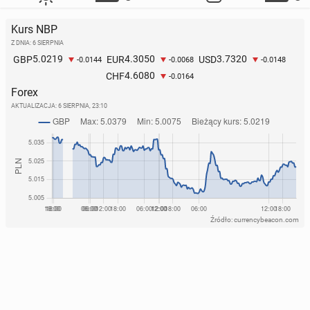
Kurs NBP
Z DNIA: 6 SIERPNIA
5.0219
4.3050
3.7320
GBP
EUR
USD
-0.0144
-0.0068
-0.0148
4.6080
CHF
-0.0164
Forex
AKTUALIZACJA:
6 SIERPNIA, 23:10
Źródło: currencybeacon.com