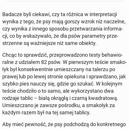
Badacze byli ciekawi, czy ta różnica w in­ter­pre­ta­cji
wynika z tego, że psy mają gorszy wzrok niż na­czel­ne,
czy wynika z innego sposobu prze­twa­rza­nia in­for­ma­
cji, co by wska­zy­wa­ło, że dla psów pa­ra­me­try prze­
strzen­ne są waż­niej­sze niż same obiekty.
Chcąc to spraw­dzić, prze­pro­wa­dzo­no testy be­ha­wio­
ral­ne z udzia­łem 82 psów. W pierw­szym teście sma­ko­
łyk był kon­se­kwent­nie umiesz­cza­ny na talerzu po
prawej lub po lewej stronie opie­ku­na i spraw­dza­no, jak
szybko pies nauczy się, gdzie go szukać. W ko­lej­nym
teście cho­dzi­ło o to samo, ale wy­ko­rzy­sta­no dwa
rodzaje tablic – białą okrągłą i czarną kwa­dra­to­wą.
Umiesz­cza­no je zawsze po­środ­ku, a sma­ko­łyk za
każdym razem był na tej samej tablicy.
Aby mieć pewność, że psy pod­cho­dzą do kon­kret­ne­go