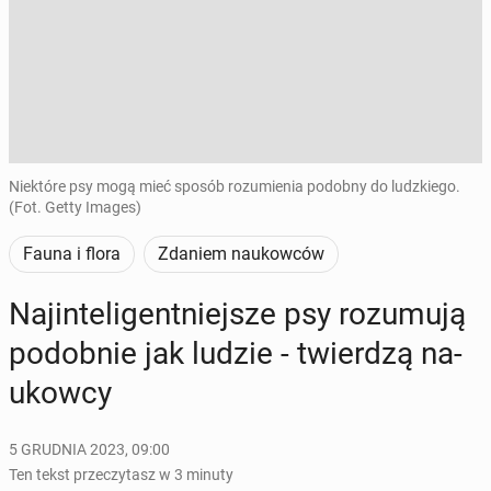
Niektóre psy mogą mieć sposób rozumienia podobny do ludzkiego.
(Fot. Getty Images)
Fauna i flora
Zdaniem naukowców
Naj­in­te­li­gent­niej­sze psy ro­zu­mu­ją
po­dob­nie jak ludzie - twier­dzą na­
ukow­cy
5 GRUDNIA 2023, 09:00
Ten tekst przeczytasz w 3 minuty