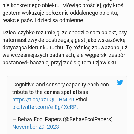
nie kon­kret­ne­go obiektu. Mówiąc pro­ściej, gdy ktoś
gestem wska­zu­je po­ło­że­nie od­da­lo­ne­go obiektu,
reakcje psów i dzieci są od­mien­ne.
Dzieci szybko ro­zu­mie­ją, że chodzi o sam obiekt, psy
na­to­miast zwykle po­strze­ga­ją gest jako wska­zów­kę
do­ty­czą­ca kie­run­ku ruchu. Tę różnicę za­uwa­żo­no już
we wcze­śniej­szych ba­da­niach, ale wę­gier­ski zespół
po­sta­no­wił bacz­niej przyj­rzeć się temu zja­wi­sku.
Co­gni­ti­ve and sensory ca­pa­ci­ty each con­
tri­bu­te to the canine spatial bias
https://t.co/pzTQL­THMPD
Ethol
pic.twitter.com/ef8g4XcRPt
— Behav Ecol Papers (@Be­ha­vE­col­Pa­pers)
No­vem­ber 29, 2023