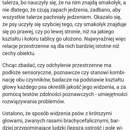
talerza, bo na­uczy­ły się, że na nim znajdą sma­ko­łyk, a
nie dlatego, że czują zapach je­dze­nia, zadbano, aby
wszyst­kie talerze pach­nia­ły je­dze­niem. Okazało się,
że psy uczyły się szyb­ciej tego, czy sma­ko­łyk znaj­du­je
się po prawej, czy po lewej stronie, niż na jakiego
kształ­tu i koloru tablicy go ułożono. Naj­wy­raź­niej więc
relacje prze­strzen­ne są dla nich bar­dziej istotne niż
cechy obiektu.
Chcąc zbadać, czy od­chy­le­nie prze­strzen­ne ma
podłoże sen­so­rycz­ne, po­znaw­cze czy stanowi kom­bi­
na­cję obu czyn­ni­ków, badacze na pod­sta­wie kształ­tu
głowy każdego psa okre­śli­li jakość jego wi­dze­nia, a za
pomocą testów zdol­no­ści po­znaw­czych - umie­jęt­no­ści
roz­wią­zy­wa­nia pro­ble­mów.
Usta­lo­no, że sposób wi­dze­nia psów z krót­szy­mi
głowami, zwanych rasami bra­chy­ce­fa­licz­ny­mi, bar­
dziej przy­po­mi­na­ją­ce ludzki (lepsza ostrość i pole wi­