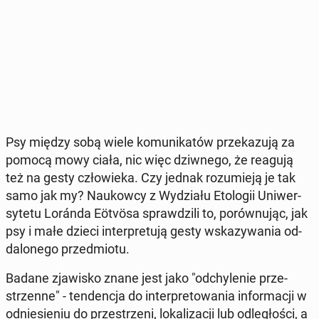
Psy między sobą wiele ko­mu­ni­ka­tów prze­ka­zu­ją za
pomocą mowy ciała, nic więc dziw­ne­go, że reagują
też na gesty czło­wie­ka. Czy jednak ro­zu­mie­ją je tak
samo jak my? Na­ukow­cy z Wy­dzia­łu Eto­lo­gii Uni­wer­
sy­te­tu Loránda Eötvösa spraw­dzi­li to, po­rów­nu­jąc, jak
psy i małe dzieci in­ter­pre­tu­ją gesty wska­zy­wa­nia od­
da­lo­ne­go przed­mio­tu.
Badane zja­wi­sko znane jest jako "od­chy­le­nie prze­
strzen­ne" - ten­den­cja do in­ter­pre­to­wa­nia in­for­ma­cji w
od­nie­sie­niu do prze­strze­ni, lo­ka­li­za­cji lub od­le­gło­ści, a