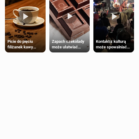
Zapach czekolady
Kontakt z kulturą
Picie do pięciu
może ułatwiać
może spowalniać
filiżanek kawy
trening siłowy
starzenie
dziennie jest
bezpieczne dla
większości
dorosłych