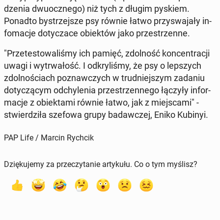
dze­nia dwu­ocz­ne­go) niż tych z długim pyskiem.
Ponadto by­strzej­sze psy równie łatwo przy­swa­ja­ły in­
fo­ma­cje do­ty­cza­ce obiek­tów jako prze­strzen­ne.
"Prze­te­sto­wa­li­śmy ich pamięć, zdol­ność kon­cen­tra­cji
uwagi i wy­trwa­łość. I od­kry­li­śmy, że psy o lep­szych
zdol­no­ściach po­znaw­czych w trud­niej­szym zadaniu
do­ty­czą­cym od­chy­le­nia prze­strzen­ne­go łączyły in­for­
ma­cje z obiek­ta­mi równie łatwo, jak z miej­sca­mi" -
stwier­dzi­ła szefowa grupy ba­daw­czej, Eniko Kubinyi.
PAP Life / Marcin Rychcik
Dziękujemy za przeczytanie artykułu. Co o tym myślisz?