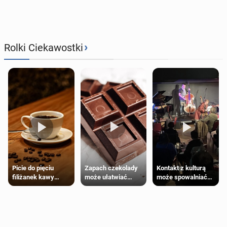
›
Rolki Ciekawostki
Zapach czekolady
Kontakt z kulturą
Picie do pięciu
może ułatwiać
może spowalniać
filiżanek kawy
trening siłowy
starzenie
dziennie jest
bezpieczne dla
większości
dorosłych