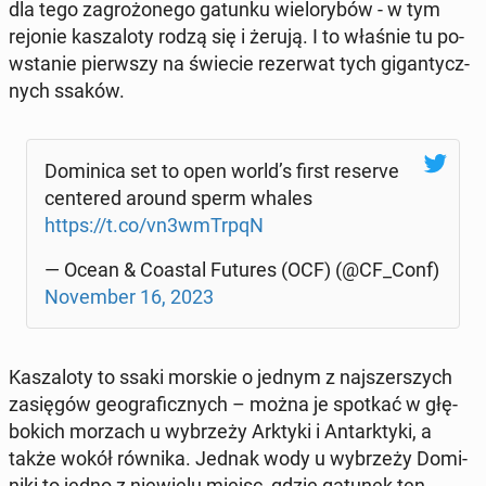
dla tego za­gro­żo­ne­go gatunku wie­lo­ry­bów - w tym
rejonie ka­sza­lo­ty rodzą się i żerują. I to właśnie tu po­
wsta­nie pierw­szy na świecie re­zer­wat tych gi­gan­tycz­
nych ssaków.
Do­mi­ni­ca set to open world’s first reserve
cen­te­red around sperm whales
https://t.co/vn3wmTrpqN
— Ocean & Coastal Futures (OCF) (@CF_Conf)
No­vem­ber 16, 2023
Ka­sza­lo­ty to ssaki morskie o jednym z naj­szer­szych
za­się­gów geo­gra­ficz­nych – można je spotkać w głę­
bo­kich morzach u wy­brze­ży Arktyki i An­tark­ty­ki, a
także wokół równika. Jednak wody u wy­brze­ży Do­mi­
ni­ki to jedno z nie­wie­lu miejsc, gdzie gatunek ten