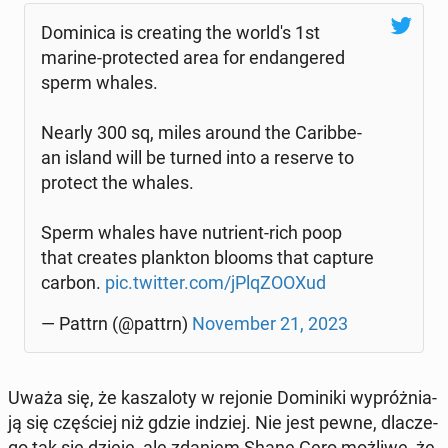
Do­mi­ni­ca is cre­ating the world's 1st
marine-pro­tec­ted area for en­dan­ge­red
sperm whales.
Nearly 300 sq, miles around the Ca­rib­be­
an island will be turned into a reserve to
protect the whales.
Sperm whales have nu­trient-rich poop
that creates plank­ton blooms that capture
carbon.
pic.twitter.com/jPlqZO­OXud
— Pattrn (@pattrn)
No­vem­ber 21, 2023
Uważa się, że ka­sza­lo­ty w rejonie Do­mi­ni­ki wy­próż­nia­
ją się czę­ściej niż gdzie indziej. Nie jest pewne, dla­cze­
go tak się dzieje, ale zdaniem Shane Gero możliwe, że