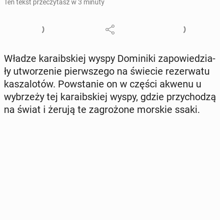
Ten tekst przeczytasz w 3 minuty
Władze ka­ra­ib­skiej wyspy Do­mi­ni­ki za­po­wie­dzia­
ły utwo­rze­nie pierw­sze­go na świecie re­zer­wa­tu
ka­sza­lo­tów. Po­wsta­nie on w części akwenu u
wy­brze­ży tej ka­ra­ib­skiej wyspy, gdzie przy­cho­dzą
na świat i żerują te za­gro­żo­ne morskie ssaki.