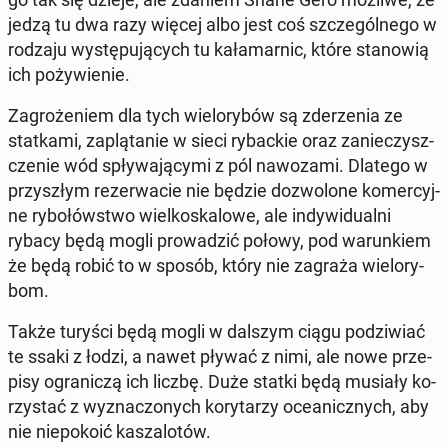
jedzą tu dwa razy więcej albo jest coś szcze­gól­ne­go w
rodzaju wy­stę­pu­ją­cych tu ka­ła­mar­nic, które sta­no­wią
ich po­ży­wie­nie.
Za­gro­że­niem dla tych wie­lo­ry­bów są zde­rze­nia ze
stat­ka­mi, za­plą­ta­nie w sieci ry­bac­kie oraz za­nie­czysz­
cze­nie wód spły­wa­ją­cy­mi z pól na­wo­za­mi. Dlatego w
przy­szłym re­zer­wa­cie nie będzie do­zwo­lo­ne ko­mer­cyj­
ne ry­bo­łów­stwo wiel­ko­ska­lo­we, ale in­dy­wi­du­al­ni
rybacy będą mogli pro­wa­dzić połowy, pod wa­run­kiem
że będą robić to w sposób, który nie zagraża wie­lo­ry­
bom.
Także turyści będą mogli w dalszym ciągu po­dzi­wiać
te ssaki z łodzi, a nawet pływać z nimi, ale nowe prze­
pi­sy ogra­ni­czą ich liczbę. Duże statki będą musiały ko­
rzy­stać z wy­zna­czo­nych ko­ry­ta­rzy oce­anicz­nych, aby
nie nie­po­ko­ić ka­sza­lo­tów.