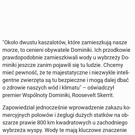
"Około dwustu ka­sza­lo­tów, które za­miesz­ku­ją nasze
morze, to cenieni oby­wa­te­le Do­mi­ni­ki. Ich przod­ko­wie
praw­do­po­dob­nie za­miesz­ki­wa­li wody u wy­brze­ży Do­
mi­ni­ki jeszcze zanim po­ja­wi­li się tu ludzie. Chcemy
mieć pewność, że te ma­je­sta­tycz­ne i nie­zwy­kle in­te­li­
gent­ne zwie­rzę­ta są tu bez­piecz­ne i mogą dalej dbać
o zdrowie naszych wód i klimatu" – oświad­czył
premier Wspól­no­ty Do­mi­ni­ki, Ro­ose­velt Skerrit.
Za­po­wie­dział jed­no­cze­śnie wpro­wa­dze­nie zakazu ko­
mer­cyj­nych połowów i żeglugi dużych statków na ob­
sza­rze prawie 800 km kwa­dra­to­wych u za­chod­nie­go
wy­brze­ża wyspy. Wody te mają klu­czo­we zna­cze­nie