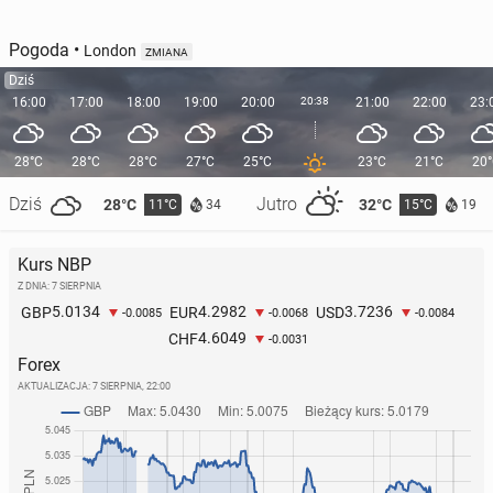
Pogoda
•
London
ZMIANA
Dziś
16:00
17:00
18:00
19:00
20:00
20:38
21:00
22:00
23:
28°C
28°C
28°C
27°C
25°C
23°C
21°C
20
Dziś
Jutro
28°C
32°C
11°C
15°C
34
19
Kurs NBP
Z DNIA: 7 SIERPNIA
5.0134
4.2982
3.7236
GBP
EUR
USD
-0.0085
-0.0068
-0.0084
4.6049
CHF
-0.0031
Forex
AKTUALIZACJA:
7 SIERPNIA, 22:00