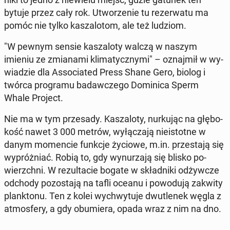
bytuje przez cały rok. Utwo­rze­nie tu re­zer­wa­tu ma
pomóc nie tylko ka­sza­lo­tom, ale też ludziom.
"W pewnym sensie ka­sza­lo­ty walczą w naszym
imieniu ze zmia­na­mi kli­ma­tycz­ny­mi" – oznaj­mił w wy­
wia­dzie dla As­so­cia­ted Press Shane Gero, biolog i
twórca pro­gra­mu ba­daw­cze­go Do­mi­ni­ca Sperm
Whale Project.
Nie ma w tym prze­sa­dy. Ka­sza­lo­ty, nur­ku­jąc na głę­bo­
kość nawet 3 000 metrów, wy­łą­cza­ją nie­istot­ne w
danym mo­men­cie funkcje życiowe, m.in. prze­sta­ją się
wy­próż­niać. Robią to, gdy wy­nu­rza­ją się blisko po­
wierzch­ni. W re­zul­ta­cie bogate w skład­ni­ki od­żyw­cze
odchody po­zo­sta­ją na tafli oceanu i po­wo­du­ją zakwity
plank­to­nu. Ten z kolei wy­chwy­tu­je dwu­tle­nek węgla z
at­mos­fe­ry, a gdy ob­umie­ra, opada wraz z nim na dno.