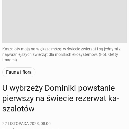
Kaszaloty mają największe mózgi w świecie zwierząt i są jednymi z
najważniejszych zwierząt dla morskich ekosystemów. (Fot. Getty
Images)
Fauna i flora
U wy­brze­ży Do­mi­ni­ki po­wsta­nie
pierw­szy na świecie re­zer­wat ka­
sza­lo­tów
22 LISTOPADA 2023, 08:00