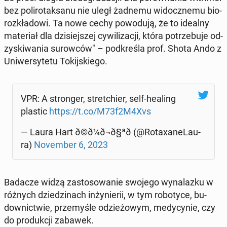
bez po­li­ro­tak­sa­nu nie uległ żadnemu wi­docz­ne­mu bio­
roz­kła­do­wi. Ta nowe cechy po­wo­du­ją, że to idealny
ma­te­riał dla dzi­siej­szej cy­wi­li­za­cji, która po­trze­bu­je od­
zy­ski­wa­nia su­row­ców" – pod­kre­śla prof. Shota Ando z
Uni­wer­sy­te­tu To­kij­skie­go.
VPR: A stron­ger, stret­chier, self-healing
plastic
https://t.co/M73f2M4Xvs
— Laura Hart ð©ð¼‍ð¬ð§ªð (@Ro­ta­xa­ne­Lau­
ra)
No­vem­ber 6, 2023
Badacze widzą za­sto­so­wa­nie swojego wy­na­laz­ku w
różnych dzie­dzi­nach in­ży­nie­rii, w tym ro­bo­ty­ce, bu­
dow­nic­twie, prze­my­śle odzie­żo­wym, me­dy­cy­nie, czy
do pro­duk­cji zabawek.