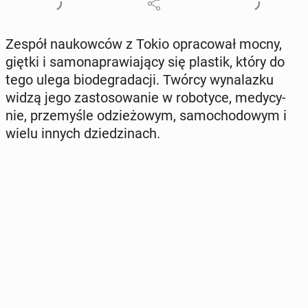
Zespół na­ukow­ców z Tokio opra­co­wał mocny,
giętki i sa­mo­na­pra­wia­ją­cy się plastik, który do
tego ulega bio­de­gra­da­cji. Twórcy wy­na­laz­ku
widzą jego za­sto­so­wa­nie w ro­bo­ty­ce, me­dy­cy­
nie, prze­my­śle odzie­żo­wym, sa­mo­cho­do­wym i
wielu innych dzie­dzi­nach.