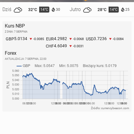
Dziś
Jutro
32°C
28°C
14°C
14°C
30
25
Kurs NBP
Z DNIA: 7 SIERPNIA
5.0134
4.2982
3.7236
GBP
EUR
USD
-0.0085
-0.0068
-0.0084
4.6049
CHF
-0.0031
Forex
AKTUALIZACJA:
7 SIERPNIA, 22:00
Źródło: currencybeacon.com