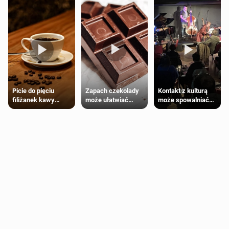
Zapach czekolady
Kontakt z kulturą
Picie do pięciu
może ułatwiać
może spowalniać
filiżanek kawy
trening siłowy
starzenie
dziennie jest
bezpieczne dla
większości
dorosłych