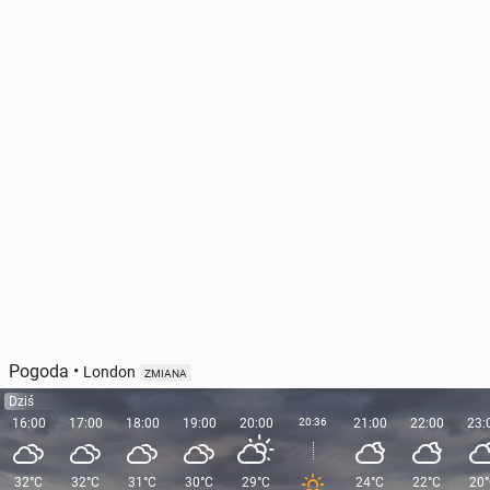
Pogoda
•
London
ZMIANA
Dziś
16:00
17:00
18:00
19:00
20:00
20:36
21:00
22:00
23:
32°C
32°C
31°C
30°C
29°C
24°C
22°C
20