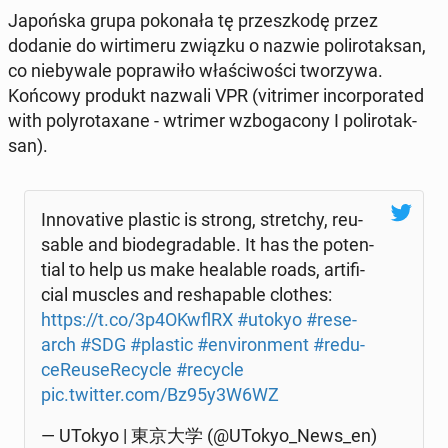
Ja­poń­ska grupa po­ko­na­ła tę prze­szko­dę przez
dodanie do wir­ti­me­ru związku o nazwie po­li­ro­tak­san,
co nie­by­wa­le po­pra­wi­ło wła­ści­wo­ści two­rzy­wa.
Końcowy produkt nazwali VPR (vi­tri­mer in­cor­po­ra­ted
with po­ly­ro­ta­xa­ne - wtrimer wzbo­ga­co­ny I po­li­ro­tak­
san).
In­no­va­ti­ve plastic is strong, stret­chy, reu­
sa­ble and bio­de­gra­da­ble. It has the po­ten­
tial to help us make he­ala­ble roads, ar­ti­fi­
cial muscles and re­sha­pa­ble clothes:
https://t.co/3p4OKwflRX
#utokyo
#re­se­
arch
#SDG
#plastic
#envi­ron­ment
#re­du­
ce­Reu­se­Re­cyc­le
#recycle
pic.twitter.com/Bz95y3W6WZ
— UTokyo | 東京大学 (@UTokyo_News_en)