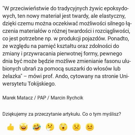
"W prze­ci­wień­stwie do tra­dy­cyj­nych żywic epok­sy­do­
wych, ten nowy ma­te­riał jest twardy, ale ela­stycz­ny,
dzięki czemu można ocze­ki­wać moż­li­wo­ści silnego łą­
cze­nia ma­te­ria­łów o różnej twar­do­ści i roz­cią­gli­wo­ści,
co jest po­trzeb­ne np. w pro­duk­cji po­jaz­dów. Ponadto,
ze względu na pamięć kształ­tu oraz zdol­no­ści do
zmiany i przy­wra­ca­nia pier­wot­nej formy, pewnego
dnia być może będzie możliwe zmie­nia­nie fasonu ulu­
bio­nych ubrań za pomocą su­szar­ki do włosów lub
żelazka" – mówi prof. Ando, cy­to­wa­ny na stronie Uni­
wer­sy­te­tu To­kij­skie­go.
Marek Matacz / PAP / Marcin Rychcik
Dziękujemy za przeczytanie artykułu. Co o tym myślisz?