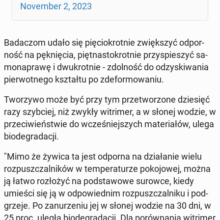
No­vem­ber 2, 2023
Ba­da­czom udało się pię­cio­krot­nie zwięk­szyć od­por­
ność na pęk­nię­cia, pięt­na­sto­krot­nie przy­spie­szyć sa­
mo­na­pra­wę i dwu­krot­nie - zdol­ność do od­zy­ski­wa­nia
pier­wot­ne­go kształ­tu po zde­for­mo­wa­niu.
Two­rzy­wo może być przy tym prze­two­rzo­ne dzie­sięć
razy szyb­ciej, niż zwykły wi­tri­mer, a w słonej wodzie, w
prze­ci­wień­stwie do wcze­śniej­szych ma­te­ria­łów, ulega
bio­de­gra­da­cji.
"Mimo że żywica ta jest odporna na dzia­ła­nie wielu
roz­pusz­czal­ni­ków w tem­pe­ra­tu­rze po­ko­jo­wej, można
ją łatwo roz­ło­żyć na pod­sta­wo­we surowce, kiedy
umieści się ją w od­po­wied­nim roz­pusz­czal­ni­ku i pod­
grze­je. Po za­nu­rze­niu jej w słonej wodzie na 30 dni, w
25 proc. uległa bio­de­gra­da­cji. Dla po­rów­na­nia wi­tri­mer