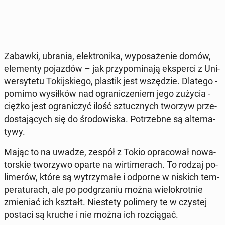
Zabawki, ubrania, elek­tro­ni­ka, wy­po­sa­że­nie domów,
ele­men­ty po­jaz­dów – jak przy­po­mi­na­ją eks­per­ci z Uni­
wer­sy­te­tu To­kij­skie­go, plastik jest wszę­dzie. Dlatego -
pomimo wy­sił­ków nad ogra­ni­cze­niem jego zużycia -
ciężko jest ogra­ni­czyć ilość sztucz­nych tworzyw prze­
do­sta­ją­cych się do śro­do­wi­ska. Po­trzeb­ne są al­ter­na­
ty­wy.
Mając to na uwadze, zespół z Tokio opra­co­wał no­wa­
tor­skie two­rzy­wo oparte na wir­ti­me­rach. To rodzaj po­
li­me­rów, które są wy­trzy­ma­łe i odporne w niskich tem­
pe­ra­tu­rach, ale po pod­grza­niu można wie­lo­krot­nie
zmie­niać ich kształt. Nie­ste­ty po­li­me­ry te w czystej
postaci są kruche i nie można ich roz­cią­gać.