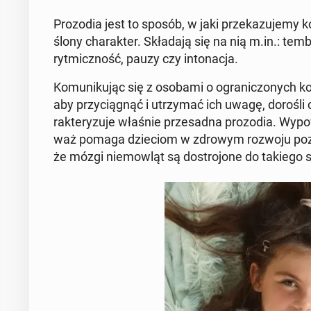
Pro­zo­dia jest to sposób, w jaki prze­ka­zu­je­my k
ślo­ny cha­rak­ter. Skła­da­ją się na nią m.in.: t
ryt­micz­ność, pauzy czy in­to­na­cja.
Ko­mu­ni­ku­jąc się z osobami o ogra­ni­czo­nych kom
aby przy­cią­gnąć i utrzy­mać ich uwagę, dorośli 
rak­te­ry­zu­je właśnie prze­sad­na pro­zo­dia. Wy­
waż pomaga dzie­ciom w zdrowym rozwoju po­znaw
że mózgi nie­mow­ląt są do­stro­jo­ne do takiego s