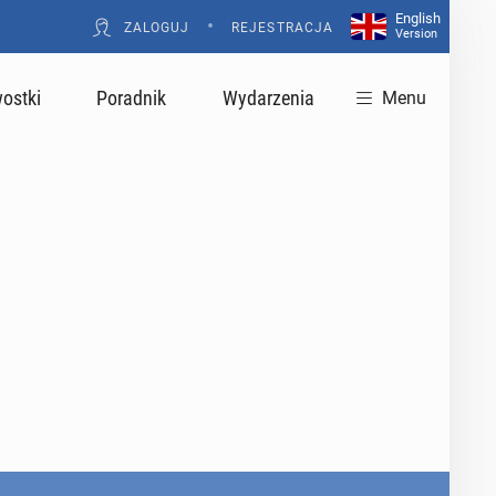
English
•
ZALOGUJ
REJESTRACJA
Version
ostki
Poradnik
Wydarzenia
Menu