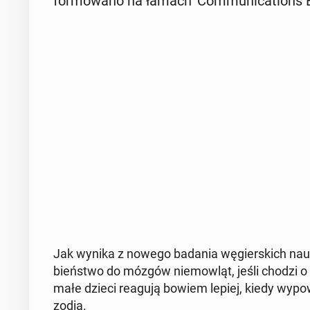
for­mo­wa­no na łamach 'Com­mu­ni­ca­tions Bi
Jak wynika z nowego badania wę­gier­skich na­uko
bień­stwo do mózgów nie­mow­ląt, jeśli chodzi o pr
małe dzieci reagują bowiem lepiej, kiedy wy­po­wia
zo­dia.