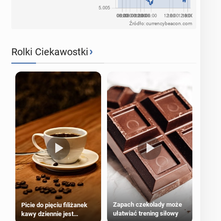
Źródło: currencybeacon.com
›
Rolki Ciekawostki
Zapach czekolady może
Picie do pięciu filiżanek
ułatwiać trening siłowy
kawy dziennie jest