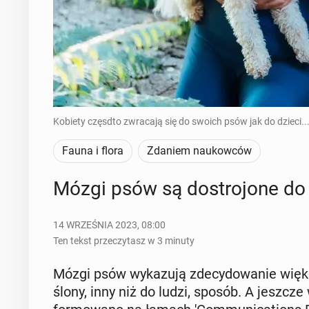
Kobiety częsdto zwracają się do swoich psów jak do dzieci..
Fauna i flora
Zdaniem naukowców
Mózgi psów są do­stro­jo­ne d
14 WRZEŚNIA 2023, 08:00
Ten tekst przeczytasz w 3 minuty
Mózgi psów wy­ka­zu­ją zde­cy­do­wa­nie wię
ślo­ny, inny niż do ludzi, sposób. A jeszcze 