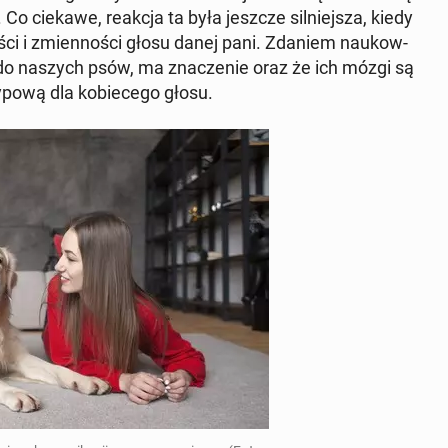
 Co ciekawe, reakcja ta była jeszcze sil­niej­sza, kiedy
­ści i zmien­no­ści głosu danej pani. Zdaniem na­ukow­
do naszych psów, ma zna­cze­nie oraz że ich mózgi są
typową dla ko­bie­ce­go głosu.