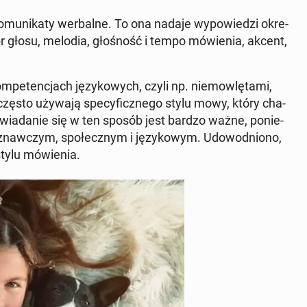
o­mu­ni­ka­ty wer­bal­ne. To ona nadaje wy­po­wie­dzi okre­
embr głosu, melodia, gło­śność i tempo mó­wie­nia, akcent,
­pe­ten­cjach ję­zy­ko­wych, czyli np. nie­mow­lę­ta­mi,
często używają spe­cy­ficz­ne­go stylu mowy, który cha­
po­wia­da­nie się w ten sposób jest bardzo ważne, po­nie­
­czym, spo­łecz­nym i ję­zy­ko­wym. Udo­wod­nio­no,
tylu mó­wie­nia.