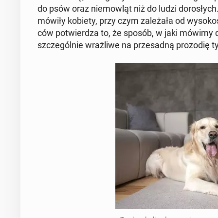
do psów oraz nie­mow­ląt niż do ludzi do­ro­słych.
mówiły kobiety, przy czym za­le­ża­ła od wy­so­ko
ców po­twier­dza to, że sposób, w jaki mówimy 
szcze­gól­nie wraż­li­we na prze­sad­ną pro­zo­dię 