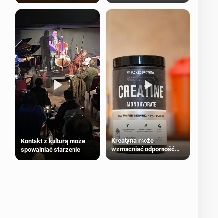
bezpieczne dla
większości dorosłych
Kreatyna może
Kontakt z kulturą może
wzmacniać odporność
spowalniać starzenie
przeciw nowotworom