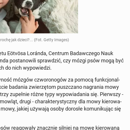
rochę jak dzieci?... (Fot. Getty Images)
sy­te­tu Eötvösa Loránda, Centrum Ba­daw­cze­go Nauk
ránda po­sta­no­wi­li spraw­dzić, czy mózgi psów mogą być
h do nich wy­po­wie­dzi.
­tyw­ność mózgów czwo­ro­no­gów za pomocą funk­cjo­nal­
rakcie badania zwie­rzę­tom pusz­cza­no na­gra­nia mowy
zy zu­peł­nie różne typy wy­po­wia­da­nia się. Pierw­szy -
­mow­ląt, drugi - cha­rak­te­ry­stycz­ny dla mowy kie­ro­wa­
la mowy, jakiej używają osoby dorosłe ko­mu­ni­ku­jąc się
ów re­ago­wa­ły znacz­nie silniej na mowę kie­ro­wa­ną