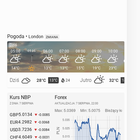
Pogoda
•
London
ZMIANA
Dziś
05:00
05:35
06:00
07:00
08:00
09:00
10:00
11:00
14°C
13°C
13°C
15°C
19°C
23°C
25°C
Dziś
Jutro
28°C
32°C
13°C
14°C
24
Kurs NBP
Forex
Z DNIA: 7 SIERPNIA
AKTUALIZACJA:
7 SIERPNIA, 22:00
5.0134
GBP
-0.0085
4.2982
EUR
-0.0068
3.7236
USD
-0.0084
4.6049
CHF
-0.0031