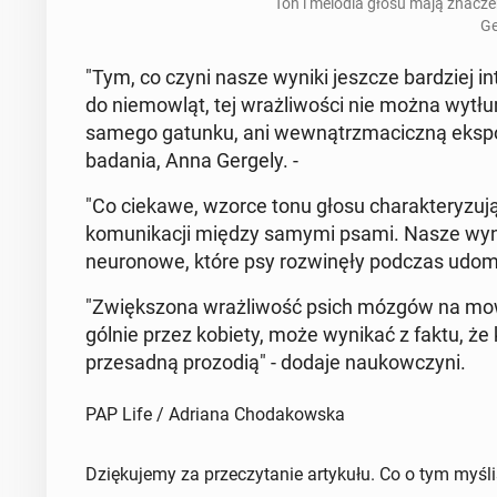
Ton i melodia głosu mają zna­cze­ni
Ge
"Tym, co czyni nasze wyniki jeszcze bar­dziej in­te­
do nie­mow­ląt, tej wraż­li­wo­ści nie można wy­tł
samego gatunku, ani we­wnątrz­ma­cicz­ną eks­po­
badania, Anna Gergely. -
"Co ciekawe, wzorce tonu głosu cha­rak­te­ry­zu­j
ko­mu­ni­ka­cji między samymi psami. Nasze wyn
neu­ro­no­we, które psy roz­wi­nę­ły podczas udo­m
"Zwięk­szo­na wraż­li­wość psich mózgów na mowę 
gól­nie przez kobiety, może wynikać z faktu, że ko
prze­sad­ną pro­zo­dią" - dodaje na­ukow­czy­ni.
PAP Life / Adriana Chodakowska
Dziękujemy za przeczytanie artykułu. Co o tym myśl