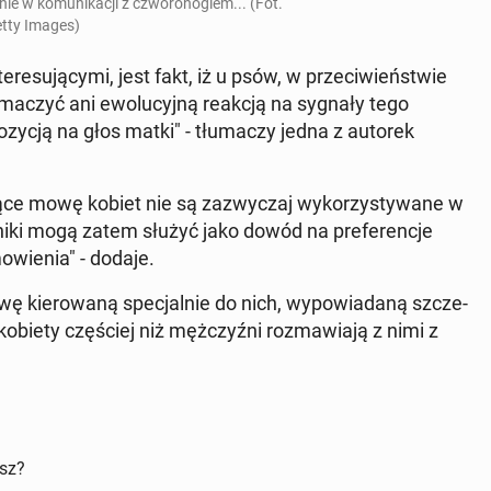
e w ko­mu­ni­ka­cji z czwo­ro­no­giem... (Fot.
tty Images)
re­su­ją­cy­mi, jest fakt, iż u psów, w prze­ci­wień­stwie
u­ma­czyć ani ewo­lu­cyj­ną reakcją na sygnały tego
zy­cją na głos matki" - tłu­ma­czy jedna z autorek
ą­ce mowę kobiet nie są za­zwy­czaj wy­ko­rzy­sty­wa­ne w
iki mogą zatem służyć jako dowód na pre­fe­ren­cje
o­wie­nia" - dodaje.
kie­ro­wa­ną spe­cjal­nie do nich, wy­po­wia­da­ną szcze­
biety czę­ściej niż męż­czyź­ni roz­ma­wia­ją z nimi z
isz?