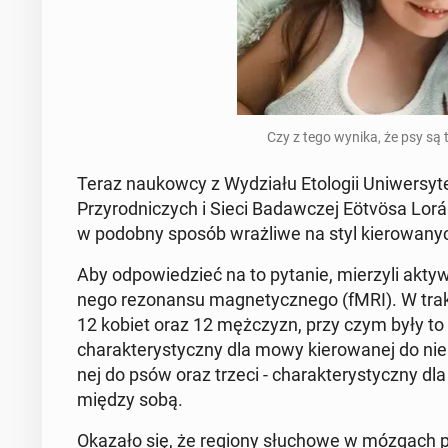
Czy z tego wynika, że psy są t
Teraz na­ukow­cy z Wy­dzia­łu Eto­lo­gii Uni­wer­
Przy­rod­ni­czych i Sieci Ba­daw­czej Eötvösa Lo
w podobny sposób wraż­li­we na styl kie­ro­wa­nyc
Aby od­po­wie­dzieć na to pytanie, mie­rzy­li ak
ne­go re­zo­nan­su ma­gne­tycz­ne­go (fMRI). W t
12 kobiet oraz 12 męż­czyzn, przy czym były to tr
cha­rak­te­ry­stycz­ny dla mowy kie­ro­wa­nej do nie
nej do psów oraz trzeci - cha­rak­te­ry­stycz­ny d
między sobą.
Okazało się, że regiony słu­cho­we w mózgach ps