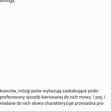
o­lo­gy'.
w­ców, mózgi psów wy­ka­zu­ją za­ska­ku­ją­ce po­do­
e­fe­ro­wa­ny sposób kie­ro­wa­nej do nich mowy. I psy, i
­da­ne do nich słowa cha­rak­te­ry­zu­je prze­sad­na pro­