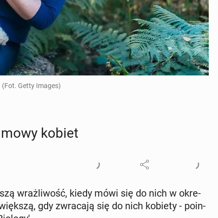
. (Fot. Getty Images)
o mowy kobiet
kszą wraż­li­wość, kiedy mówi się do nich w okre­
większą, gdy zwra­ca­ją się do nich kobiety - po­in­