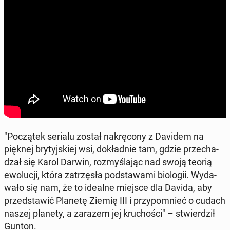
"Po­czą­tek serialu został na­krę­co­ny z Davidem na
pięknej bry­tyj­skiej wsi, do­kład­nie tam, gdzie prze­cha­
dzał się Karol Darwin, roz­my­śla­jąc nad swoją teorią
ewo­lu­cji, która za­trzę­sła pod­sta­wa­mi bio­lo­gii. Wy­da­
wa­ło się nam, że to idealne miejsce dla Davida, aby
przed­sta­wić Planetę Ziemię III i przy­po­mnieć o cudach
naszej planety, a zarazem jej kru­cho­ści" – stwier­dził
Gunton.