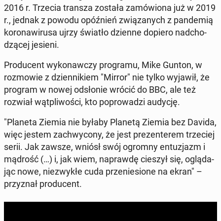
2016 r. Trzecia transza została za­mó­wio­na już w 2019
r., jednak z powodu opóź­nień zwią­za­nych z pan­de­mią
ko­ro­na­wi­ru­sa ujrzy światło dzienne dopiero nad­cho­
dzą­cej jesieni.
Pro­du­cent wy­ko­naw­czy pro­gra­mu, Mike Gunton, w
roz­mo­wie z dzien­ni­kiem "Mirror" nie tylko wyjawił, że
program w nowej od­sło­nie wrócić do BBC, ale też
rozwiał wąt­pli­wo­ści, kto po­pro­wa­dzi audycję.
"Planeta Ziemia nie byłaby Planetą Ziemia bez Davida,
więc jestem za­chwy­co­ny, że jest pre­zen­te­rem trze­ciej
serii. Jak zawsze, wniósł swój ogromny en­tu­zjazm i
mądrość (…) i, jak wiem, na­praw­dę cieszył się, oglą­da­
jąc nowe, nie­zwy­kłe cuda prze­nie­sio­ne na ekran" –
przy­znał pro­du­cent.