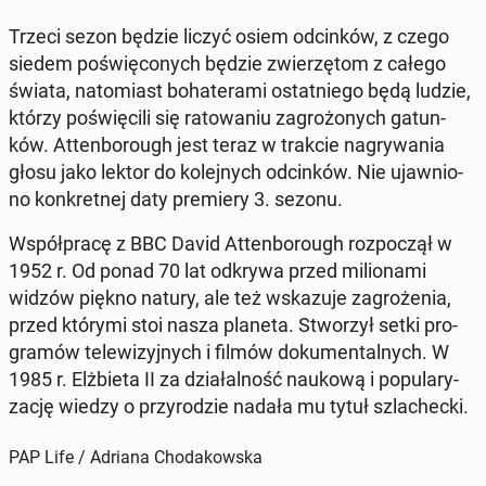
Trzeci sezon będzie liczyć osiem od­cin­ków, z czego
siedem po­świę­co­nych będzie zwie­rzę­tom z całego
świata, na­to­miast bo­ha­te­ra­mi ostat­nie­go będą ludzie,
którzy po­świę­ci­li się ra­to­wa­niu za­gro­żo­nych ga­tun­
ków. At­ten­bo­ro­ugh jest teraz w trakcie na­gry­wa­nia
głosu jako lektor do ko­lej­nych od­cin­ków. Nie ujaw­nio­
no kon­kret­nej daty pre­mie­ry 3. sezonu.
Współ­pra­cę z BBC David At­ten­bo­ro­ugh roz­po­czął w
1952 r. Od ponad 70 lat odkrywa przed mi­lio­na­mi
widzów piękno natury, ale też wska­zu­je za­gro­że­nia,
przed którymi stoi nasza planeta. Stwo­rzył setki pro­
gra­mów te­le­wi­zyj­nych i filmów do­ku­men­tal­nych. W
1985 r. Elż­bie­ta II za dzia­łal­ność naukową i po­pu­la­ry­
za­cję wiedzy o przy­ro­dzie nadała mu tytuł szla­chec­ki.
PAP Life / Adriana Chodakowska