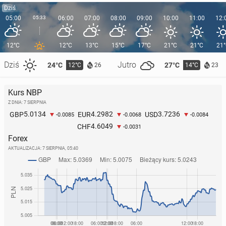
Dziś
05:00
05:33
06:00
07:00
08:00
09:00
10:00
11:00
12:
12°C
12°C
13°C
15°C
17°C
21°C
21°C
21
Dziś
Jutro
24°C
27°C
12°C
14°C
26
23
Kurs NBP
Z DNIA: 7 SIERPNIA
5.0134
4.2982
3.7236
GBP
EUR
USD
-0.0085
-0.0068
-0.0084
4.6049
CHF
-0.0031
Forex
AKTUALIZACJA:
7 SIERPNIA, 05:40