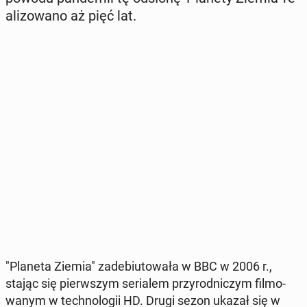
ali­zo­wa­no aż pięć lat.
"Planeta Ziemia" za­de­biu­to­wa­ła w BBC w 2006 r.,
stając się pierw­szym se­ria­lem przy­rod­ni­czym fil­mo­
wa­nym w tech­no­lo­gii HD. Drugi sezon ukazał się w