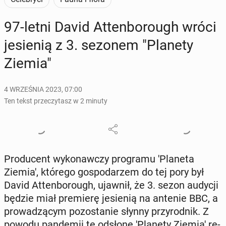
97-letni David At­ten­bo­ro­ugh wróci
je­sie­nią z 3. sezonem "Planety
Ziemia"
4 WRZEŚNIA 2023, 07:00
Ten tekst przeczytasz w 2 minuty
Pro­du­cent wy­ko­naw­czy pro­gra­mu 'Pla­ne­ta
Ziemia', którego go­spo­da­rzem do tej pory był
David At­ten­bo­ro­ugh, ujawnił, że 3. sezon audycji
będzie miał pre­mie­rę je­sie­nią na antenie BBC, a
pro­wa­dzą­cym po­zo­sta­nie słynny przy­rod­nik. Z
powodu pan­de­mii tę odsłonę 'Pla­ne­ty Ziemia' re­