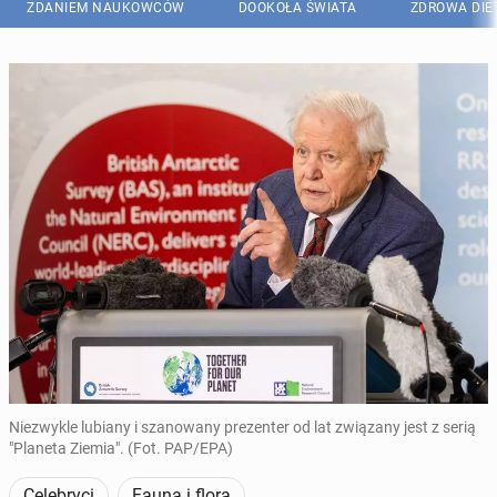
ZDANIEM NAUKOWCÓW
DOOKOŁA ŚWIATA
ZDROWA DIE
Niezwykle lubiany i szanowany prezenter od lat związany jest z serią
"Planeta Ziemia". (Fot. PAP/EPA)
Celebryci
Fauna i flora