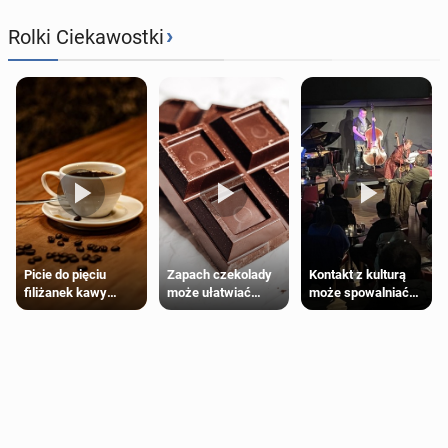
›
Rolki Ciekawostki
Zapach czekolady
Kontakt z kulturą
Picie do pięciu
może ułatwiać
może spowalniać
filiżanek kawy
trening siłowy
starzenie
dziennie jest
bezpieczne dla
większości
dorosłych