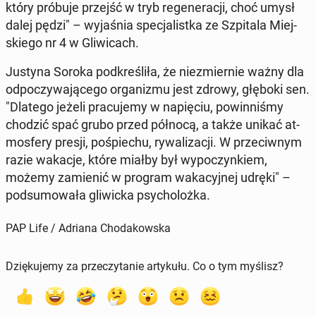
który próbuje przejść w tryb re­ge­ne­ra­cji, choć umysł
dalej pędzi" – wy­ja­śnia spe­cja­list­ka ze Szpi­ta­la Miej­
skie­go nr 4 w Gli­wi­cach.
Justyna Soroka pod­kre­śli­ła, że nie­zmier­nie ważny dla
od­po­czy­wa­ją­ce­go or­ga­ni­zmu jest zdrowy, głęboki sen.
"Dlatego jeżeli pra­cu­je­my w na­pię­ciu, po­win­ni­śmy
chodzić spać grubo przed północą, a także unikać at­
mos­fe­ry presji, po­śpie­chu, ry­wa­li­za­cji. W prze­ciw­nym
razie wakacje, które miałby był wy­po­czyn­kiem,
możemy za­mie­nić w program wa­ka­cyj­nej udręki" –
pod­su­mo­wa­ła gli­wic­ka psy­cho­loż­ka.
PAP Life / Adriana Chodakowska
Dziękujemy za przeczytanie artykułu. Co o tym myślisz?