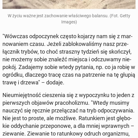
W życiu ważne jest za­cho­wa­nie wła­ści­we­go balansu. (Fot. Getty
Images)
"Wówczas od­po­czy­nek często kojarzy nam się z mar­
no­wa­niem czasu. Jeżeli za­blo­ko­wa­li­śmy nasz prze­
łącz­nik trybów, to choć strasz­ny tydzień się skoń­czył,
nie możemy sobie znaleźć miejsca i od­czu­wa­my nie­
po­kój. Za­da­je­my sobie wtedy pytania, np. co ja robię w
ogródku, dla­cze­go tracę czas na pa­trze­nie na tę głupią
trawę i drzewa" – dodaje.
Nie­umie­jęt­ność cie­sze­nia się z wy­po­czyn­ku to jeden z
pierw­szych objawów pra­co­ho­li­zmu. "Wtedy musimy
nauczyć się ręcznie prze­łą­czać na tryb od­po­czy­wa­nia.
Nie jest to proste, ale możliwe. Ra­tun­kiem jest głę­bo­
kie od­dy­cha­nie prze­po­no­we, a dla mniej wpraw­nych –
zie­wa­nie. Zie­wa­nie to ra­tun­ko­wy odruch or­ga­ni­zmu,