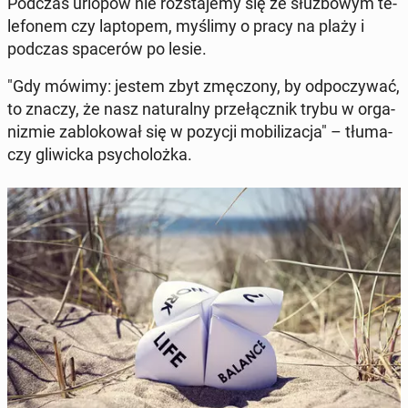
Podczas urlopów nie roz­sta­je­my się ze służ­bo­wym te­
le­fo­nem czy lap­to­pem, myślimy o pracy na plaży i
podczas spa­ce­rów po lesie.
"Gdy mówimy: jestem zbyt zmę­czo­ny, by od­po­czy­wać,
to znaczy, że nasz na­tu­ral­ny prze­łącz­nik trybu w or­ga­
ni­zmie za­blo­ko­wał się w pozycji mo­bi­li­za­cja" – tłu­ma­
czy gli­wic­ka psy­cho­loż­ka.