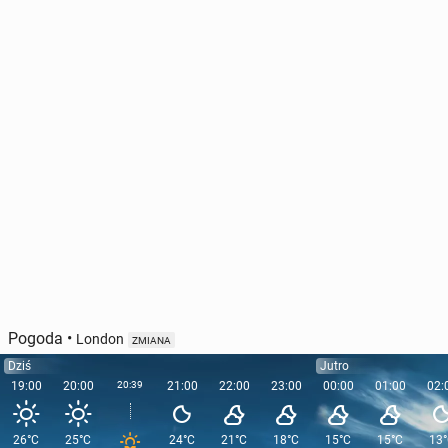
Pogoda
•
London
ZMIANA
Dziś
Jutro
19:00
20:00
20:39
21:00
22:00
23:00
00:00
01:00
02:
26°C
25°C
24°C
21°C
18°C
15°C
15°C
13