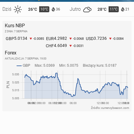
Dziś
Jutro
26°C
28°C
10°C
11°C
36
21
Kurs NBP
Z DNIA: 7 SIERPNIA
5.0134
4.2982
3.7236
GBP
EUR
USD
-0.0085
-0.0068
-0.0084
4.6049
CHF
-0.0031
Forex
AKTUALIZACJA:
7 SIERPNIA, 19:00
Źródło: currencybeacon.com