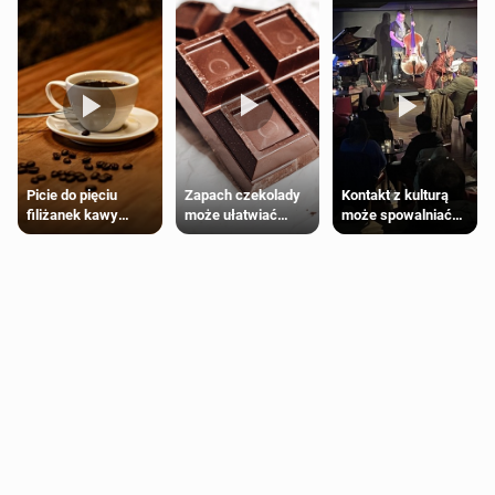
Zapach czekolady
Kontakt z kulturą
Picie do pięciu
może ułatwiać
może spowalniać
filiżanek kawy
trening siłowy
starzenie
dziennie jest
bezpieczne dla
większości
dorosłych