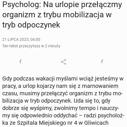
Psy­cho­log: Na urlopie prze­łącz­my
or­ga­nizm z trybu mo­bi­li­za­cja w
tryb od­po­czy­nek
21 LIPCA 2023, 06:00
Ten tekst przeczytasz w 2 minuty
Gdy podczas wakacji myślami wciąż je­ste­śmy w
pracy, a urlop kojarzy nam się z mar­no­wa­niem
czasu, musimy prze­łą­czyć or­ga­nizm z trybu mo­
bi­li­za­cja w tryb od­po­czy­nek. Uda się to, gdy
dobrze się wyśpimy, zwol­ni­my tempo i na­uczy­
my się od­po­wied­nio od­dy­chać – radzi psy­cho­loż­
ka ze Szpi­ta­la Miej­skie­go nr 4 w Gli­wi­cach