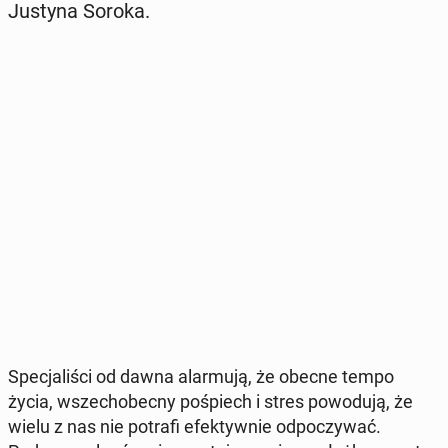
Justyna Soroka.
Spe­cja­li­ści od dawna alar­mu­ją, że obecne tempo
życia, wszech­obec­ny po­śpiech i stres po­wo­du­ją, że
wielu z nas nie potrafi efek­tyw­nie od­po­czy­wać.