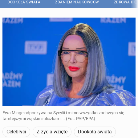
DOOKOŁA ŚWIATA
ZDANIEM NAUKOWCÓW
ZDROWA DIE
Ewa Minge odpoczywa na Sycylii i mimo wszystko zachwyca się
tamtejszymi wąskimi uliczkami... (Fot. PAP/EPA)
Celebryci
Z życia wzięte
Dookoła świata