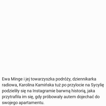
Ewa Minge i jej to­wa­rzysz­ka podróży, dzien­ni­kar­ka
radiowa, Ka­ro­li­na Ka­miń­ska tuż po przy­lo­cie na Sycylię
po­dzie­li­ły się na In­sta­gra­mie barwną hi­sto­rią, jaka
przy­tra­fi­ła im się, gdy pró­bo­wa­ły autem do­je­chać do
swojego apar­ta­men­tu.