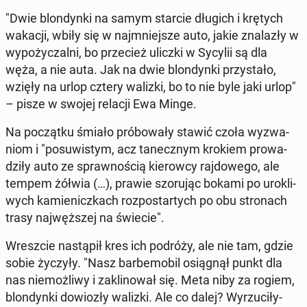
"Dwie blon­dyn­ki na samym starcie długich i krętych
wakacji, wbiły się w naj­mniej­sze auto, jakie zna­la­zły w
wy­po­ży­czal­ni, bo prze­cież uliczki w Sycylii są dla
węża, a nie auta. Jak na dwie blon­dyn­ki przy­sta­ło,
wzięły na urlop cztery walizki, bo to nie byle jaki urlop"
– pisze w swojej relacji Ewa Minge.
Na po­cząt­ku śmiało pró­bo­wa­ły stawić czoła wy­zwa­
niom i "po­su­wi­stym, acz ta­necz­nym krokiem pro­wa­
dzi­ły auto ze spraw­no­ścią kie­row­cy raj­do­we­go, ale
tempem żółwia (…), prawie szo­ru­jąc bokami po uro­kli­
wych ka­mie­nicz­kach roz­po­star­tych po obu stro­nach
trasy naj­węż­szej na świecie".
Wresz­cie na­stą­pił kres ich podróży, ale nie tam, gdzie
sobie życzyły. "Nasz bar­be­mo­bil osią­gnął punkt dla
nas nie­moż­li­wy i za­kli­no­wał się. Meta niby za rogiem,
blon­dyn­ki do­wio­zły walizki. Ale co dalej? Wy­rzu­ci­ły­