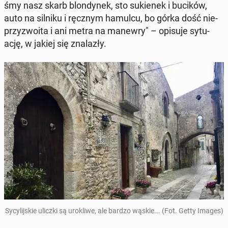
śmy nasz skarb blon­dy­nek, sto su­kie­nek i bucików,
auto na silniku i ręcznym hamulcu, bo górka dość nie­
przy­zwo­ita i ani metra na manewry" – opisuje sy­tu­
ację, w jakiej się zna­la­zły.
Sy­cy­lij­skie uliczki są uro­kli­we, ale bardzo wąskie... (Fot. Getty Images)