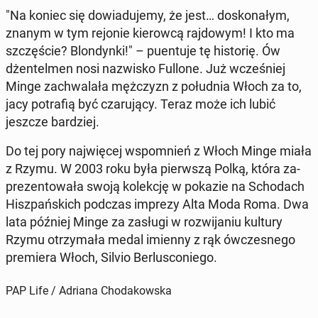
"Na koniec się do­wia­du­je­my, że jest… do­sko­na­łym,
znanym w tym rejonie kie­row­cą raj­do­wym! I kto ma
szczę­ście? Blon­dyn­ki!" – pu­en­tu­je tę hi­sto­rię. Ów
dżen­tel­men nosi na­zwi­sko Fullone. Już wcze­śniej
Minge za­chwa­la­ła męż­czyzn z po­łu­dnia Włoch za to,
jacy po­tra­fią być cza­ru­ją­cy. Teraz może ich lubić
jeszcze bar­dziej.
Do tej pory naj­wię­cej wspo­mnień z Włoch Minge miała
z Rzymu. W 2003 roku była pierw­szą Polką, która za­
pre­zen­to­wa­ła swoją ko­lek­cję w pokazie na Scho­dach
Hisz­pań­skich podczas imprezy Alta Moda Roma. Dwa
lata później Minge za zasługi w roz­wi­ja­niu kultury
Rzymu otrzy­ma­ła medal imienny z rąk ów­cze­sne­go
pre­mie­ra Włoch, Silvio Ber­lu­sco­nie­go.
PAP Life / Adriana Chodakowska