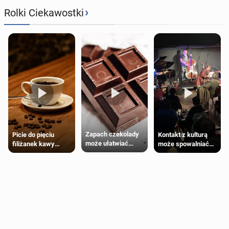
›
Rolki Ciekawostki
Zapach czekolady
Kontakt z kulturą
Picie do pięciu
może ułatwiać
może spowalniać
filiżanek kawy
trening siłowy
starzenie
dziennie jest
bezpieczne dla
większości
dorosłych