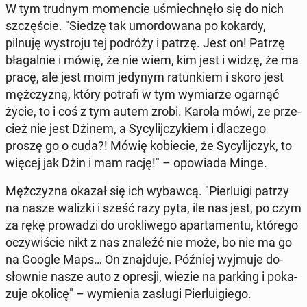
W tym trudnym mo­men­cie uśmiech­nę­ło się do nich
szczę­ście. "Siedzę tak umor­do­wa­na po kokardy,
pilnuję wy­stro­ju tej podróży i patrzę. Jest on! Patrzę
bła­gal­nie i mówię, że nie wiem, kim jest i widzę, że ma
pracę, ale jest moim jedynym ra­tun­kiem i skoro jest
męż­czy­zną, który potrafi w tym wy­mia­rze ogarnąć
życie, to i coś z tym autem zrobi. Karola mówi, ze prze­
cież nie jest Dżinem, a Sy­cy­lij­czy­kiem i dla­cze­go
proszę go o cuda?! Mówię ko­bie­cie, że Sy­cy­lij­czyk, to
więcej jak Dżin i mam rację!" – opo­wia­da Minge.
Męż­czy­zna okazał się ich wybawcą. "Pier­lu­igi patrzy
na nasze walizki i sześć razy pyta, ile nas jest, po czym
za rękę pro­wa­dzi do uro­kli­we­go apar­ta­men­tu, którego
oczy­wi­ście nikt z nas znaleźć nie może, bo nie ma go
na Google Maps… On znaj­du­je. Później wyjmuje do­
słow­nie nasze auto z opresji, wiezie na parking i po­ka­
zu­je okolicę" – wy­mie­nia zasługi Pier­lu­igie­go.