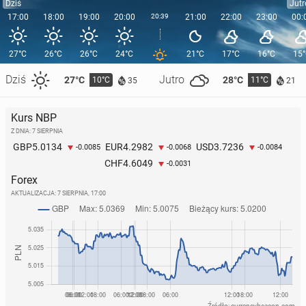
Dziś
Jutr
17:00
18:00
19:00
20:00
20:39
21:00
22:00
23:00
00:
27°C
26°C
26°C
24°C
21°C
17°C
16°C
15
Dziś
Jutro
27°C
28°C
10°C
11°C
35
21
Kurs NBP
Z DNIA: 7 SIERPNIA
5.0134
4.2982
3.7236
GBP
EUR
USD
-0.0085
-0.0068
-0.0084
4.6049
CHF
-0.0031
Forex
AKTUALIZACJA:
7 SIERPNIA, 17:00
Źródło: currencybeacon.com