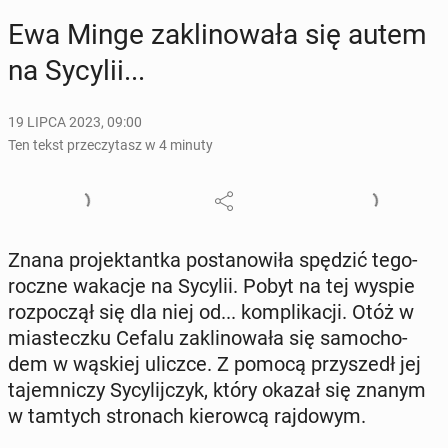
Ewa Minge za­kli­no­wa­ła się autem
na Sycylii...
19 LIPCA 2023, 09:00
Ten tekst przeczytasz w 4 minuty
Znana pro­jek­tant­ka po­sta­no­wi­ła spędzić te­go­
rocz­ne wakacje na Sycylii. Pobyt na tej wyspie
roz­po­czął się dla niej od... kom­pli­ka­cji. Otóż w
mia­stecz­ku Cefalu za­kli­no­wa­ła się sa­mo­cho­
dem w wąskiej uliczce. Z pomocą przy­szedł jej
ta­jem­ni­czy Sy­cy­lij­czyk, który okazał się znanym
w tamtych stro­nach kie­row­cą raj­do­wym.