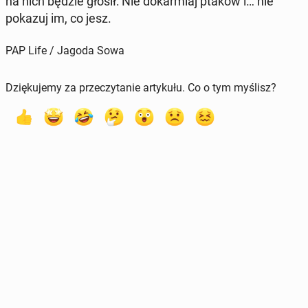
na nich będzie głosił: Nie do­kar­miaj ptaków i… nie
pokazuj im, co jesz.
PAP Life / Jagoda Sowa
Dziękujemy za przeczytanie artykułu. Co o tym myślisz?