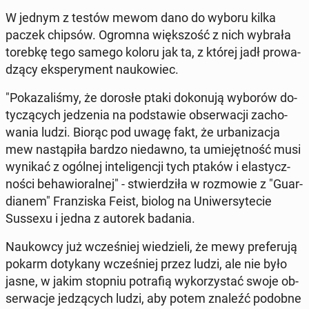
W jednym z testów mewom dano do wyboru kilka
paczek chipsów. Ogromna więk­szość z nich wybrała
torebkę tego samego koloru jak ta, z której jadł pro­wa­
dzą­cy eks­pe­ry­ment na­uko­wiec.
"Po­ka­za­li­śmy, że dorosłe ptaki do­ko­nu­ją wyborów do­
ty­czą­cych je­dze­nia na pod­sta­wie ob­ser­wa­cji za­cho­
wa­nia ludzi. Biorąc pod uwagę fakt, że urba­ni­za­cja
mew na­stą­pi­ła bardzo nie­daw­no, ta umie­jęt­ność musi
wynikać z ogólnej in­te­li­gen­cji tych ptaków i ela­stycz­
no­ści be­ha­wio­ral­nej" - stwier­dzi­ła w roz­mo­wie z "Gu­ar­
dia­nem" Fran­zi­ska Feist, biolog na Uni­wer­sy­te­cie
Sussexu i jedna z autorek badania.
Na­ukow­cy już wcze­śniej wie­dzie­li, że mewy pre­fe­ru­ją
pokarm do­ty­ka­ny wcze­śniej przez ludzi, ale nie było
jasne, w jakim stopniu po­tra­fią wy­ko­rzy­stać swoje ob­
ser­wa­cje je­dzą­cych ludzi, aby potem znaleźć podobne