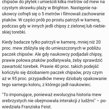
chipsów do płytek i umie­ści­li kilka metrów od mew na
czystym skrawku plaży w Bri­gh­ton. Na­stęp­nie na­
ukow­cy cofnęli się o 5 metrów i fil­mo­wa­li za­cho­wa­nie
ptaków. W części prób po prostu pa­trzy­li w kamerę,
podczas gdy w innych jedli chipsy z zie­lo­nej lub nie­bie­
skiej torebki.
Kiedy badacze tylko pa­trzy­li w kamerę, mniej niż 20
proc. mew zbli­ży­ła się do umiesz­czo­nych w pobliżu
paczek chipsów. Ale gdy na­ukow­cy pod­ja­da­li chipsy,
prawie połowa ptaków pod­la­ty­wa­ła, żeby spraw­dzić
za­war­tość torebek. Prawie 40 proc. takich podejść
koń­czy­ło się dzio­ba­niem paczek chipsów, przy czym
aż w 95 proc. przy­pad­ków mewy dzio­ba­ły opa­ko­wa­nie
tego samego koloru, z którego jadł na­uko­wiec.
"To im­po­nu­ją­ce, po­nie­waż ewo­lu­cyj­na hi­sto­ria mew
sre­brzy­stych nie obej­mo­wa­ła in­te­rak­cji z ludźmi" – po­
wie­dzia­ła Fran­zi­ska Feist.