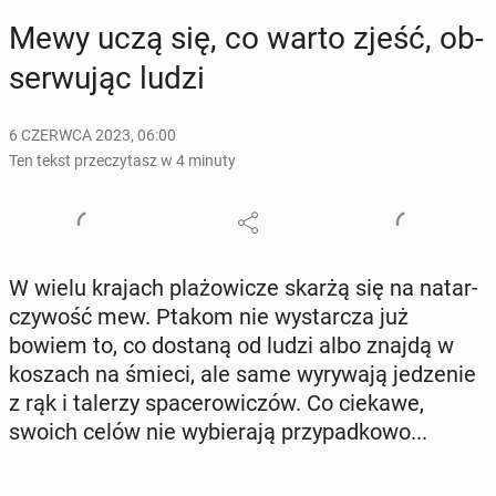
Mewy uczą się, co warto zjeść, ob­
ser­wu­jąc ludzi
6 CZERWCA 2023, 06:00
Ten tekst przeczytasz w 4 minuty
W wielu krajach pla­żo­wi­cze skarżą się na na­tar­
czy­wość mew. Ptakom nie wy­star­cza już
bowiem to, co dostaną od ludzi albo znajdą w
koszach na śmieci, ale same wy­ry­wa­ją je­dze­nie
z rąk i talerzy spa­ce­ro­wi­czów. Co ciekawe,
swoich celów nie wy­bie­ra­ją przy­pad­ko­wo...