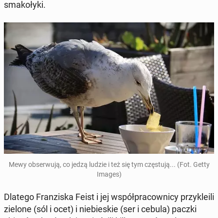
sma­ko­ły­ki.
Mewy ob­ser­wu­ją, co jedzą ludzie i też się tym czę­stu­ją... (Fot. Getty
Images)
Dlatego Fran­zi­ska Feist i jej współ­pra­cow­ni­cy przy­kle­ili
zielone (sól i ocet) i nie­bie­skie (ser i cebula) paczki