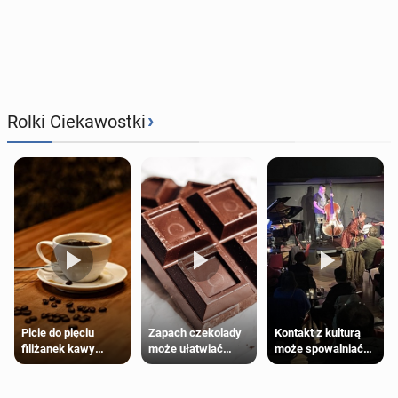
›
Rolki Ciekawostki
Zapach czekolady
Kontakt z kulturą
Picie do pięciu
może ułatwiać
może spowalniać
filiżanek kawy
trening siłowy
starzenie
dziennie jest
bezpieczne dla
większości