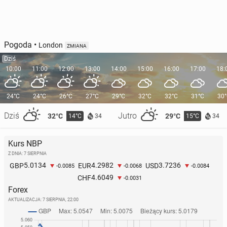
Pogoda
•
London
ZMIANA
Dziś
10:00
11:00
12:00
13:00
14:00
15:00
16:00
17:00
18:
24°C
24°C
26°C
27°C
29°C
32°C
32°C
31°C
30
Dziś
Jutro
32°C
29°C
14°C
15°C
34
34
Kurs NBP
Z DNIA: 7 SIERPNIA
5.0134
4.2982
3.7236
GBP
EUR
USD
-0.0085
-0.0068
-0.0084
4.6049
CHF
-0.0031
Forex
AKTUALIZACJA:
7 SIERPNIA, 22:00