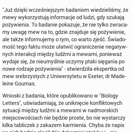
"Już dzięki wcze­śniej­szym ba­da­niom wie­dzie­li­śmy, że
mewy wy­ko­rzy­stu­ją in­for­ma­cje od ludzi, gdy szukają
po­ży­wie­nia. To badanie po­ka­zu­je, że nie tylko zwra­ca­
my uwagę mew na to, gdzie znaj­du­je się po­ży­wie­nie,
ale także in­for­mu­je­my o tym, co warto zjeść. Świa­do­
mość tego faktu może ułatwić ogra­ni­cze­nie ne­ga­tyw­
nych in­te­rak­cji między ludźmi a mewami, po­nie­waż
wydaje się, że nie­umyśl­nie uczymy ptaki się­ga­nia po
nowe rodzaje po­ży­wie­nia" - stwier­dzi­ła eks­pert­ka od
mew sre­brzy­stych z Uni­wer­sy­te­tu w Exeter, dr Ma­de­
le­ine Goumas.
Wnioski z badania, które opu­bli­ko­wa­no w "Biology
Letters", uświa­da­mia­ją, że unik­nię­cie kon­flik­to­wych
sy­tu­acji między ludźmi a mewami w nad­mor­skich
miej­sco­wo­ściach nie będzie proste, bo nie wy­star­czy
kilka ta­bli­czek z zakazem kar­mie­nia. Chyba że napis