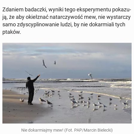
Zdaniem ba­dacz­ki, wyniki tego eks­pe­ry­men­tu po­ka­zu­
ją, że aby okieł­znać na­tar­czy­wość mew, nie wy­star­czy
samo zdy­scy­pli­no­wa­nie ludzi, by nie do­kar­mia­li tych
ptaków.
Nie do­kar­miaj­my mew! (Fot. PAP/Marcin Bie­lec­ki)