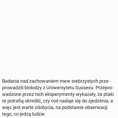
Badania nad za­cho­wa­niem mew sre­brzy­stych prze­
pro­wa­dzi­li bio­lo­dzy z Uni­wer­sy­te­tu Sussexu. Prze­pro­
wa­dzo­ne przez nich eks­pe­ry­men­ty wy­ka­za­ły, że ptaki
te po­tra­fią okre­ślić, czy coś nadaje się do zje­dze­nia, a
więc jest warte zdo­by­cia, na pod­sta­wie ob­ser­wa­cji
tego, co jedzą ludzie.