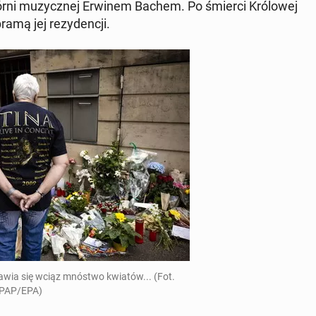
r­ni mu­zycz­nej Erwinem Bachem. Po śmierci Kró­lo­wej
mą jej re­zy­den­cji.
ojawia się wciąz mnóstwo kwiatów... (Fot.
PAP/EPA)