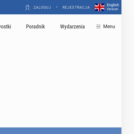
English
•
ZALOGUJ
REJESTRACJA
Version
ostki
Poradnik
Wydarzenia
Menu