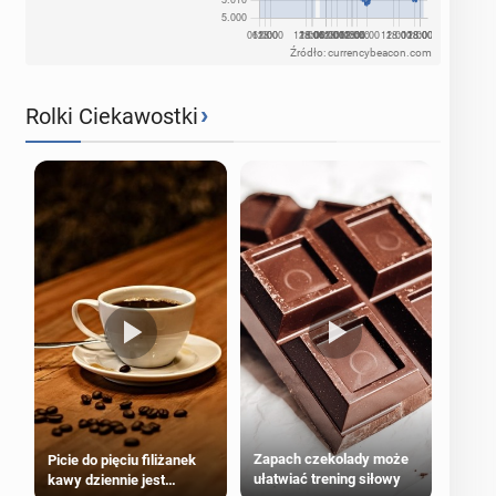
Źródło: currencybeacon.com
›
Rolki Ciekawostki
Zapach czekolady może
Picie do pięciu filiżanek
ułatwiać trening siłowy
kawy dziennie jest