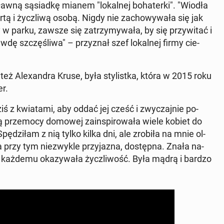
ławną są­siad­kę mianem "lo­kal­nej bo­ha­ter­ki". "Wiodła
 i życz­li­wą osobą. Nigdy nie za­cho­wy­wa­ła się jak
w parku, zawsze się za­trzy­my­wa­ła, by się przy­wi­tać i
­dę szczę­śli­wa" – przy­znał szef lo­kal­nej firmy cie­
 też Ale­xan­dra Kruse, była sty­list­ka, która w 2015 roku
er.
iś z kwia­ta­mi, aby oddać jej cześć i zwy­czaj­nie po­
ą prze­mo­cy domowej za­in­spi­ro­wa­ła wiele kobiet do
pę­dzi­łam z nią tylko kilka dni, ale zrobiła na mnie ol­
 a przy tym nie­zwy­kle przy­ja­zna, do­stęp­na. Znała na­
 każdemu oka­zy­wa­ła życz­li­wość. Była mądrą i bardzo