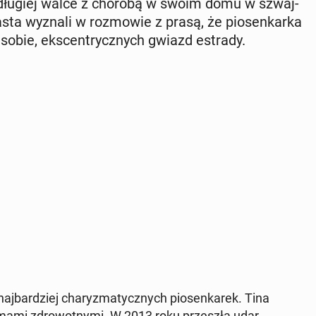
 długiej walce z chorobą w swoim domu w szwaj­
sta wyznali w roz­mo­wie z prasą, że pio­sen­kar­ka
w sobie, eks­cen­trycz­nych gwiazd estrady.
aj­bar­dziej cha­ry­zma­tycz­nych pio­sen­ka­rek. Tina
­ma­mi zdro­wot­ny­mi. W 2013 roku prze­szła udar