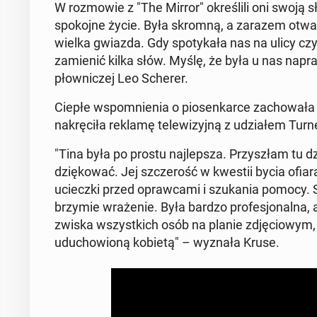
W roz­mo­wie z "The Mirror" okre­śli­li oni swoją s
spo­koj­ne życie. Była skromną, a zarazem otwartą
wielka gwiazda. Gdy spo­ty­ka­ła nas na ulicy czy 
za­mie­nić kilka słów. Myślę, że była u nas na­praw
płow­ni­czej Leo Scherer.
Ciepłe wspo­mnie­nia o pio­sen­kar­ce za­cho­wa­ła
na­krę­ci­ła reklamę te­le­wi­zyj­ną z udzia­łem Turn
"Tina była po prostu naj­lep­sza. Przy­szłam tu dz
dzię­ko­wać. Jej szcze­rość w kwestii bycia ofiar
uciecz­ki przed opraw­ca­mi i szu­ka­nia pomocy. S
brzy­mie wra­że­nie. Była bardzo pro­fe­sjo­nal­na,
zwi­ska wszyst­kich osób na planie zdję­cio­wym,
udu­cho­wio­ną kobietą" – wyznała Kruse.