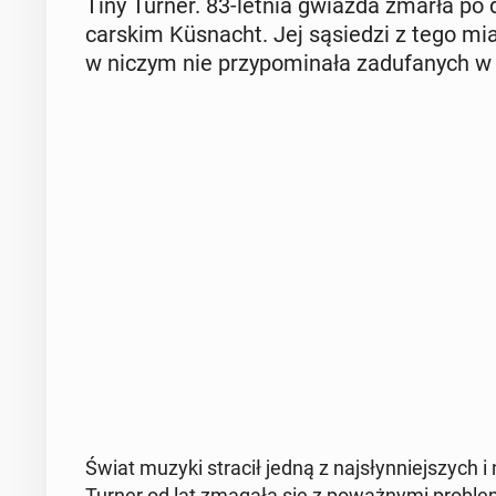
Tiny Turner. 83-letnia gwiazda zmarła po
car­skim Küsnacht. Jej są­sie­dzi z tego mia
w niczym nie przy­po­mi­na­ła za­du­fa­nych 
Świat muzyki stracił jedną z naj­słyn­niej­szych i n
Turner od lat zmagała się z po­waż­ny­mi pro­ble