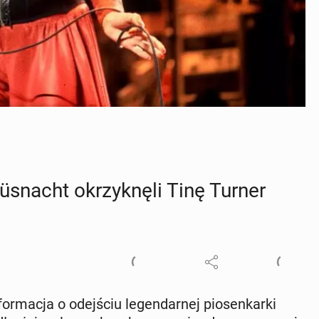
Küsnacht okrzyk­nę­li Tinę Turner
a­cja o odej­ściu le­gen­dar­nej pio­sen­kar­ki