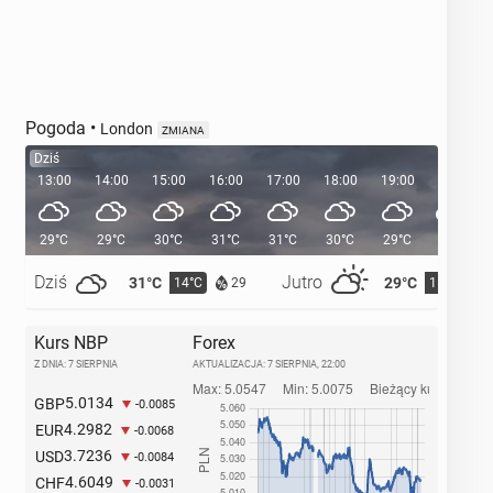
Pogoda
•
London
ZMIANA
Dziś
13:00
14:00
15:00
16:00
17:00
18:00
19:00
20:00
29°C
29°C
30°C
31°C
31°C
30°C
29°C
27°C
Dziś
Jutro
31°C
29°C
14°C
15°C
29
Kurs NBP
Forex
Z DNIA: 7 SIERPNIA
AKTUALIZACJA:
7 SIERPNIA, 22:00
5.0134
GBP
-0.0085
4.2982
EUR
-0.0068
3.7236
USD
-0.0084
4.6049
CHF
-0.0031