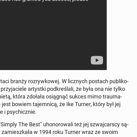
ci branży roz­ryw­ko­wej. W licz­nych postach pu­bli­ko­
ja­cie­le ar­tyst­ki pod­kre­śla­li, że była ona nie tylko
ą kobietą, która zdołała osią­gnąć sukces mimo trau­ma­
est bowiem ta­jem­ni­cą, że Ike Turner, który był jej
 i psy­chicz­nie.
mply The Best" uho­no­ro­wa­li też jej szwaj­car­scy są­
r za­miesz­ka­ła w 1994 roku Turner wraz ze swoim