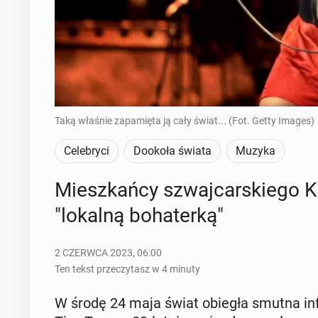
Taką właśnie zapamięta ją cały świat... (Fot. Getty Images)
Celebryci
Dookoła świata
Muzyka
Miesz­kań­cy szwaj­car­skie­go 
"lokalną bo­ha­ter­ką"
2 CZERWCA 2023, 06:00
Ten tekst przeczytasz w 4 minuty
W środę 24 maja świat obiegła smutna in­for­m