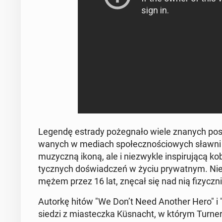
Legendę estrady po­że­gna­ło wiele znanych posta
wa­nych w mediach spo­łecz­no­ścio­wych sławni przy­
mu­zycz­ną ikoną, ale i nie­zwy­kle in­spi­ru­ją­c
tycz­nych do­świad­czeń w życiu pry­wat­nym. Nie j
mężem przez 16 lat, znęcał się nad nią fi­zycz­nie
Autorkę hitów "We Don’t Need Another Hero" i "Si
sie­dzi z mia­stecz­ka Küsnacht, w którym Turne