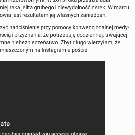
 niej raka jelita grubego i nie­wy­dol­ność nerek. W marcu
owia jest re­zul­ta­tem jej wła­snych za­nie­dbań.
yć nad­ci­śnie­nie przy pomocy kon­wen­cjo­nal­nej me­dy­
ścią i przy­zna­nia, że po­trze­bu­ję co­dzien­nej, trwa­ją­cej
omne nie­bez­pie­czeń­stwo. Zbyt długo wie­rzy­łam, że
­miesz­czo­nym na In­sta­gra­mie poście.