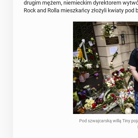
drugim mężem, nie­miec­kim dy­rek­to­rem wy­twó
Rock and Rolla miesz­kań­cy złożyli kwiaty pod bra
Pod szwaj­car­ską willą Tiny p