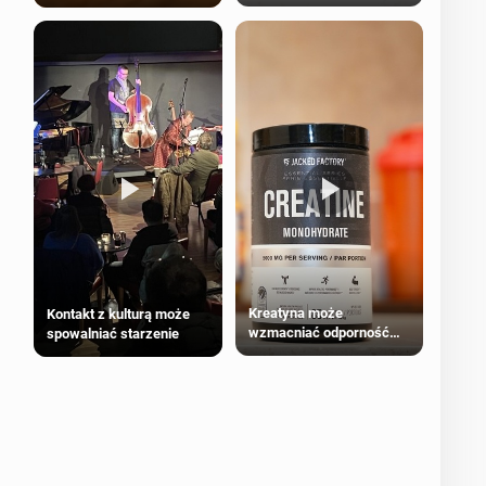
bezpieczne dla
większości dorosłych
Kreatyna może
Kontakt z kulturą może
wzmacniać odporność
spowalniać starzenie
przeciw nowotworom