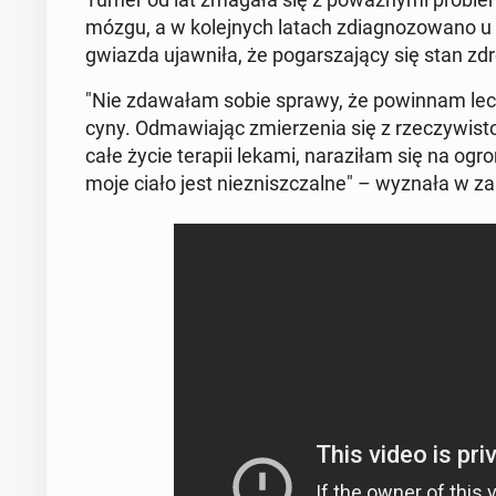
mózgu, a w ko­lej­nych latach zdia­gno­zo­wa­no u
gwiazda ujaw­ni­ła, że po­gar­sza­ją­cy się stan zdr
"Nie zda­wa­łam sobie sprawy, że po­win­nam lecz
cy­ny. Od­ma­wia­jąc zmie­rze­nia się z rze­czy­wi­sto­
całe życie terapii lekami, na­ra­zi­łam się na ogr
moje ciało jest nie­znisz­czal­ne" – wyznała w za