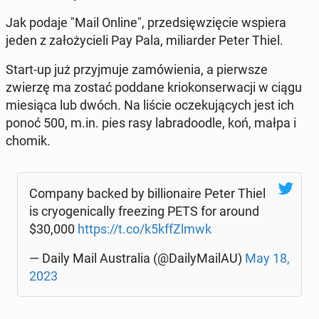
Jak podaje "Mail Online", przed­się­wzię­cie wspiera
jeden z za­ło­ży­cie­li Pay Pala, mi­liar­der Peter Thiel.
Start-up już przyj­mu­je za­mó­wie­nia, a pierw­sze
zwierzę ma zostać poddane krio­kon­ser­wa­cji w ciągu
mie­sią­ca lub dwóch. Na liście ocze­ku­ją­cych jest ich
ponoć 500, m.in. pies rasy la­bra­do­odle, koń, małpa i
chomik.
Company backed by bil­lio­na­ire Peter Thiel
is cry­oge­ni­cal­ly fre­ezing PETS for around
$30,000
https://t.co/k5kffZlmwk
— Daily Mail Au­stra­lia (@Da­ily­Ma­ilAU)
May 18,
2023