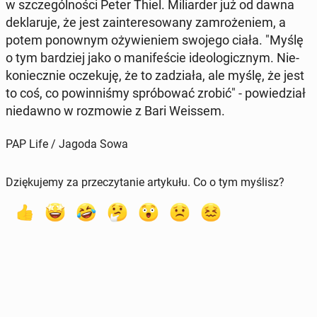
w szcze­gól­no­ści Peter Thiel. Mi­liar­der już od dawna
de­kla­ru­je, że jest za­in­te­re­so­wa­ny za­mro­że­niem, a
potem po­now­nym oży­wie­niem swojego ciała. "Myślę
o tym bar­dziej jako o ma­ni­fe­ście ide­olo­gicz­nym. Nie­
ko­niecz­nie ocze­ku­ję, że to za­dzia­ła, ale myślę, że jest
to coś, co po­win­ni­śmy spró­bo­wać zrobić" - po­wie­dział
nie­daw­no w roz­mo­wie z Bari Weissem.
PAP Life / Jagoda Sowa
Dziękujemy za przeczytanie artykułu. Co o tym myślisz?