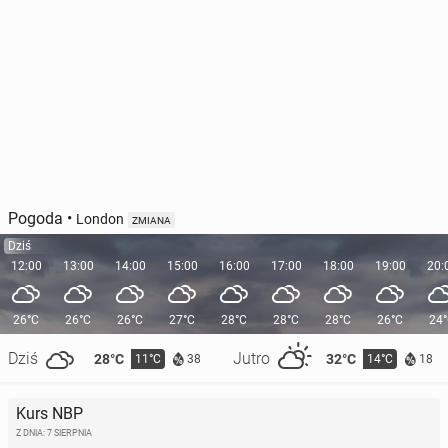
Pogoda
•
London
ZMIANA
Dziś
12:00
13:00
14:00
15:00
16:00
17:00
18:00
19:00
20:
26°C
26°C
26°C
27°C
28°C
28°C
28°C
26°C
24
Dziś
Jutro
28°C
32°C
11°C
14°C
38
18
Kurs NBP
Z DNIA: 7 SIERPNIA