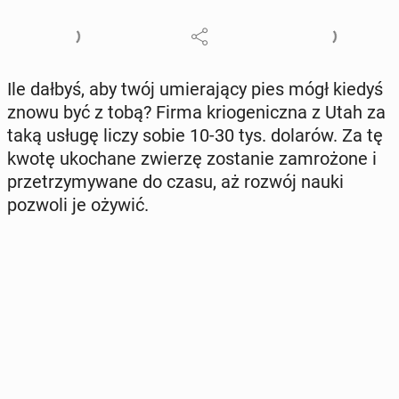
Ile dałbyś, aby twój umie­ra­ją­cy pies mógł kiedyś
znowu być z tobą? Firma krio­ge­nicz­na z Utah za
taką usługę liczy sobie 10-30 tys. dolarów. Za tę
kwotę uko­cha­ne zwierzę zo­sta­nie za­mro­żo­ne i
prze­trzy­my­wa­ne do czasu, aż rozwój nauki
pozwoli je ożywić.