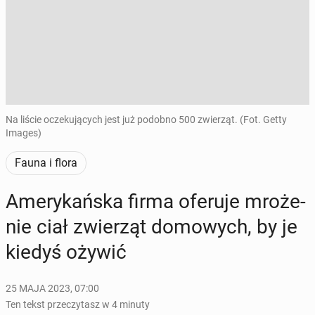
Na liście oczekujących jest już podobno 500 zwierząt. (Fot. Getty
Images)
Fauna i flora
Ame­ry­kań­ska firma oferuje mro­że­
nie ciał zwie­rząt do­mo­wych, by je
kiedyś ożywić
25 MAJA 2023, 07:00
Ten tekst przeczytasz w 4 minuty