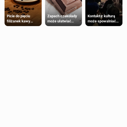
Zapach czekolady
Kontakt z kulturą
Picie do pięciu
może ułatwiać
może spowalniać
filiżanek kawy
trening siłowy
starzenie
dziennie jest
bezpieczne dla
większości
dorosłych