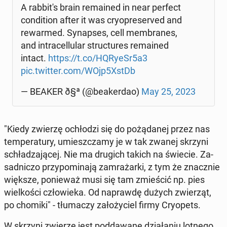
A rab­bi­t's brain re­ma­ined in near perfect
con­di­tion after it was cry­opre­se­rved and
re­war­med. Sy­nap­ses, cell mem­bra­nes,
and in­tra­cel­lu­lar struc­tu­res re­ma­ined
intact.
https://t.co/HQRyeSr5a3
pic.twitter.com/WOjp5XstDb
— BEAKER ð§ª (@be­aker­dao)
May 25, 2023
"Kiedy zwierzę ochło­dzi się do po­żą­da­nej przez nas
tem­pe­ra­tu­ry, umiesz­cza­my je w tak zwanej skrzyni
schła­dza­ją­cej. Nie ma drugich takich na świecie. Za­
sad­ni­czo przy­po­mi­na­ją za­mra­żar­ki, z tym że znacz­nie
większe, po­nie­waż musi się tam zmie­ścić np. pies
wiel­ko­ści czło­wie­ka. Od na­praw­dę dużych zwie­rząt,
po chomiki" - tłu­ma­czy za­ło­ży­ciel firmy Cry­opets.
W skrzyni zwierzę jest pod­da­wa­ne dzia­ła­niu lotnego