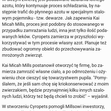
azotu, który kon­ty­nu­uje proces schła­dza­nia, by na­
stęp­nie trafić do płyn­ne­go azotu w spe­cjal­nym sta­lo­
wym po­jem­ni­ku - tzw. dewarze. Jak za­pew­nia Kai
Micah Mills, proces jest podobny do sto­so­wa­ne­go w
przy­pad­ku za­mra­ża­nia ludzi, inna jest tylko ilość po­da­
wa­nych leków. Cy­ro­pets za­mie­rza w przy­szło­ści wy­
ko­rzy­sty­wać w tym pro­ce­sie własny azot. Planuje też
zbu­do­wać ogromny obiekt do prze­cho­wy­wa­nia za­
mro­żo­nych zwie­rząt.
Kai Micah Mills po­sta­no­wił otwo­rzyć tę firmę, bo za­
mie­rza za­mro­zić własne ciało, a po od­mro­że­niu i oży­
wie­niu chce cieszyć się to­wa­rzy­stwem pupila. "Po­my­
śla­łem, że jeśli sam chcę się krio­kon­ser­wo­wać z moim
zwie­rza­kiem, będzie przy­naj­mniej kilku innych sza­lo­
nych ludzi, którzy też będą chcieli to zrobić" – wy­ja­śnił.
W stwo­rze­niu Cy­ro­pets pomogli Mil­l­so­wi in­we­sto­rzy,