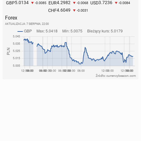
5.0134
4.2982
3.7236
GBP
EUR
USD
-0.0085
-0.0068
-0.0084
4.6049
CHF
-0.0031
Forex
AKTUALIZACJA:
7 SIERPNIA, 22:00
Źródło: currencybeacon.com