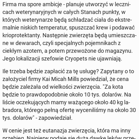
Firma ma spore ambicje - planuje utwo­rzyć w lecz­ni­
cach we­te­ry­na­ryj­nych w całych Stanach punkty, w
których we­te­ry­na­rze będą schła­dzać ciała do eks­tre­
mal­nie niskich tem­pe­ra­tur, spusz­czać krew i podawać
krio­pro­tek­tan­ty. Na­stęp­nie zwie­rzę­ta będą umiesz­cza­
ne w de­wa­rach, czyli spe­cjal­nych po­jem­ni­kach z
ciekłym azotem, a potem prze­wo­żo­ne do ma­ga­zy­nu.
Jego lo­ka­li­za­cji sze­fo­wie Cry­opets nie ujaw­nia­ją.
Ile trzeba będzie za­pła­cić za tę usługę? Za­py­ta­ny o to
za­ło­ży­ciel firmy Kai Micah Mills po­wie­dział, że cena
będzie za­le­ża­ła od wiel­ko­ści zwie­rzę­cia. "Za kota
będzie to praw­do­po­dob­nie około 10 tys. dolarów. Na
liście ocze­ku­ją­cych mamy wa­żą­ce­go około 40 kg la­
bra­do­ra, którego pełną ofertę wy­ce­ni­li­śmy na około 30
tys. dolarów" - za­po­wie­dział.
W cenie jest też eu­ta­na­zja zwie­rzę­cia, która ma inny
prze­bieg. Naj­pierw podaje się dużą dawkę leków prze­