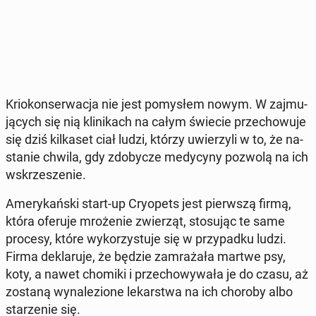
Krio­kon­ser­wa­cja nie jest po­my­słem nowym. W zaj­mu­
ją­cych się nią kli­ni­kach na całym świecie prze­cho­wu­je
się dziś kil­ka­set ciał ludzi, którzy uwie­rzy­li w to, że na­
sta­nie chwila, gdy zdo­by­cze me­dy­cy­ny pozwolą na ich
wskrze­sze­nie.
Ame­ry­kań­ski start-up Cry­opets jest pierw­szą firmą,
która oferuje mro­że­nie zwie­rząt, sto­su­jąc te same
procesy, które wy­ko­rzy­stu­je się w przy­pad­ku ludzi.
Firma de­kla­ru­je, że będzie za­mra­ża­ła martwe psy,
koty, a nawet chomiki i prze­cho­wy­wa­ła je do czasu, aż
zostaną wy­na­le­zio­ne le­kar­stwa na ich choroby albo
sta­rze­nie się.