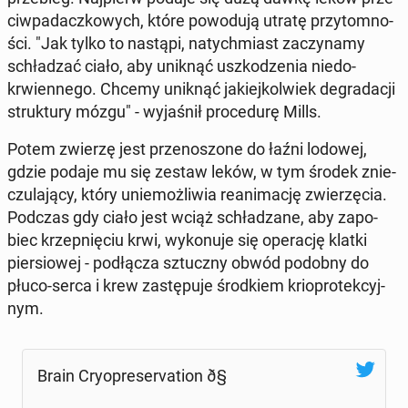
ciw­pa­dacz­ko­wych, które po­wo­du­ją utratę przy­tom­no­
ści. "Jak tylko to nastąpi, na­tych­miast za­czy­na­my
schła­dzać ciało, aby uniknąć uszko­dze­nia nie­do­
krwien­ne­go. Chcemy uniknąć ja­kiej­kol­wiek de­gra­da­cji
struk­tu­ry mózgu" - wy­ja­śnił pro­ce­du­rę Mills.
Potem zwierzę jest prze­no­szo­ne do łaźni lodowej,
gdzie podaje mu się zestaw leków, w tym środek znie­
czu­la­ją­cy, który unie­moż­li­wia re­ani­ma­cję zwie­rzę­cia.
Podczas gdy ciało jest wciąż schła­dza­ne, aby za­po­
biec krzep­nię­ciu krwi, wy­ko­nu­je się ope­ra­cję klatki
pier­sio­wej - pod­łą­cza sztucz­ny obwód podobny do
płuco-serca i krew za­stę­pu­je środ­kiem krio­pro­tek­cyj­
nym.
Brain Cry­opre­se­rva­tion ð§