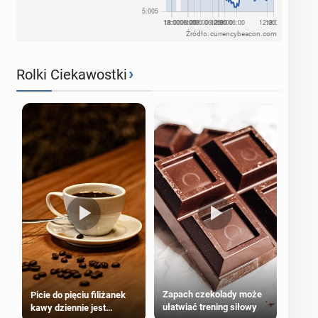
Źródło: currencybeacon.com
›
Rolki Ciekawostki
Zapach czekolady może
Picie do pięciu filiżanek
ułatwiać trening siłowy
kawy dziennie jest