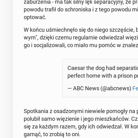
za­bu­rze­nia - ma tak silny lęk se­pa­ra­cyj­ny, ż
powodu trafił do schro­ni­ska i z tego powodu mi
op­to­wać.
W końcu uśmiech­nę­ło się do niego szczę­ście, bo
wym", dzięki czemu re­gu­lar­nie od­wie­dzał wię­zie
go i so­cja­li­zo­wa­li, co miało mu pomóc w zna­l
Caesar the dog had se­pa­ra­t
perfect home with a prison 
— ABC News (@abcnews)
Fe
Spo­tka­nia z osa­dzo­ny­mi nie­wie­le pomogły na pa­r
polubił samo wię­zie­nie i jego miesz­kań­ców. Czuł
się za każdym razem, gdy ich od­wie­dzał. W końc
gar­nąć, to zrobią to oni.