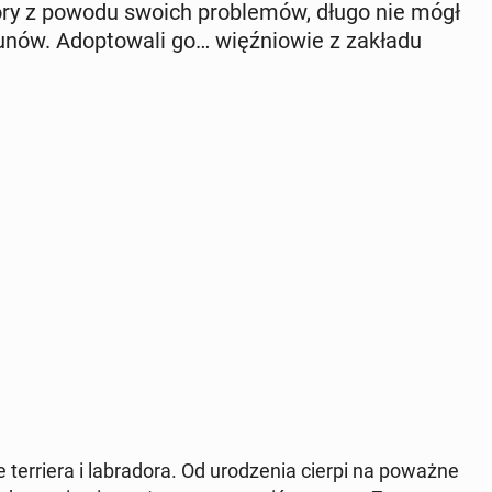
który z powodu swoich pro­ble­mów, długo nie mógł
w. Ad­op­to­wa­li go… więź­nio­wie z zakładu
ter­rie­ra i la­bra­do­ra. Od uro­dze­nia cierpi na poważne