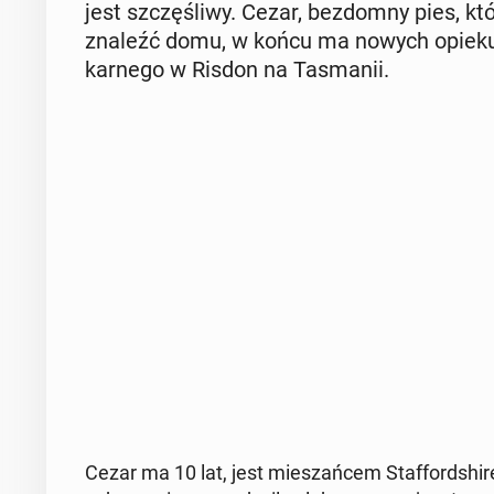
jest szczę­śli­wy. Cezar, bez­dom­ny pies, 
znaleźć domu, w końcu ma nowych opie­ku­nó
karnego w Risdon na Ta­sma­nii.
Cezar ma 10 lat, jest mie­szań­cem Staf­ford­shi­re 