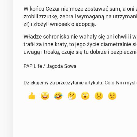
W końcu Cezar nie może zo­sta­wać sam, a oni akur
zrobili zrzutkę, zebrali wy­ma­ga­ną na utrzy­ma­n
zł) i złożyli wniosek o adopcję.
Władze schro­ni­ska nie wahały się ani chwili i 
trafił za inne kraty, to jego życie dia­me­tral­nie 
uwagą i troską, czuje się tu dobrze i bez­piecz­n
PAP Life / Jagoda Sowa
Dziękujemy za przeczytanie artykułu. Co o tym myśl