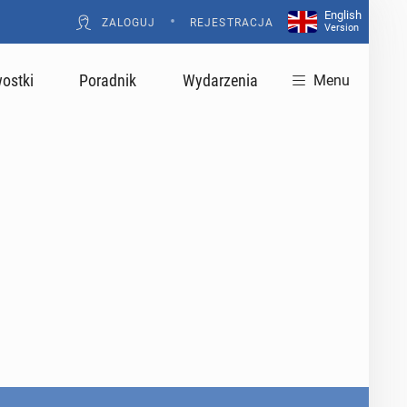
English
•
ZALOGUJ
REJESTRACJA
Version
ostki
Poradnik
Wydarzenia
Menu