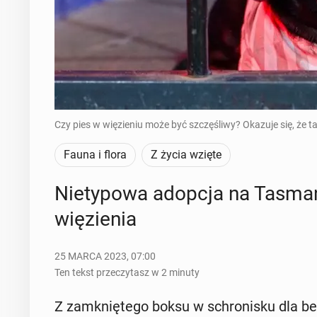
Czy pies w więzieniu może być szczęśliwy? Okazuje się, że ta
Fauna i flora
Z życia wzięte
Nie­ty­po­wa adopcja na Ta­sma­ni
wię­zie­nia
25 MARCA 2023, 07:00
Ten tekst przeczytasz w 2 minuty
Z za­mknię­te­go boksu w schro­ni­sku dla bez­