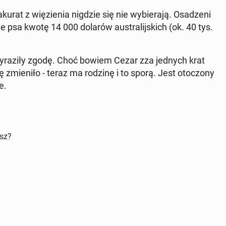
at z wię­zie­nia nigdzie się nie wy­bie­ra­ją. Osa­dze­ni
ie psa kwotę 14 000 dolarów au­stra­lij­skich (ok. 40 tys.
wy­ra­zi­ły zgodę. Choć bowiem Cezar zza jednych krat
się zmie­ni­ło - teraz ma rodzinę i to sporą. Jest oto­czo­ny
ie.
isz?