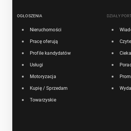
OGŁOSZENIA
DZIAŁY POR
Nieruchomości
Wiad
Pracę oferują
Czyte
Profile kandydatów
Ciek
Usługi
Pora
Motoryzacja
Prom
Kupię / Sprzedam
Wyda
Towarzyskie