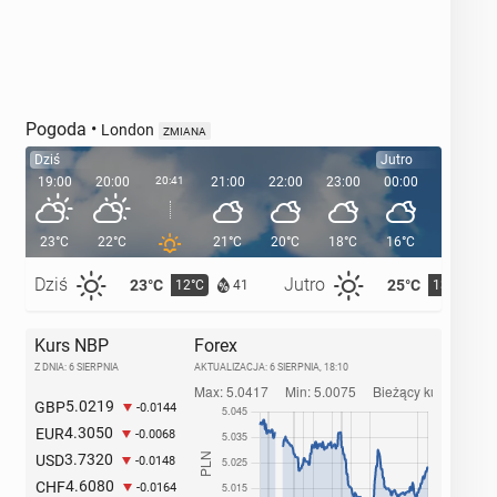
Pogoda
•
London
ZMIANA
Dziś
Jutro
19:00
20:00
20:41
21:00
22:00
23:00
00:00
01:00
23°C
22°C
21°C
20°C
18°C
16°C
16°C
Dziś
Jutro
23°C
25°C
12°C
13°C
41
Kurs NBP
Forex
Z DNIA: 6 SIERPNIA
AKTUALIZACJA:
6 SIERPNIA, 18:10
5.0219
GBP
-0.0144
4.3050
EUR
-0.0068
3.7320
USD
-0.0148
4.6080
CHF
-0.0164