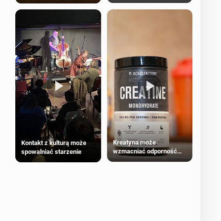
bezpieczne dla
większości dorosłych
Kreatyna może
Kontakt z kulturą może
wzmacniać odporność
spowalniać starzenie
przeciw nowotworom