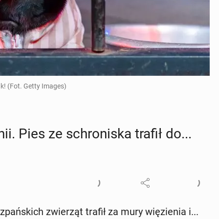
k! (Fot. Getty Images)
i. Pies ze schro­ni­ska trafił do...
pań­skich zwie­rząt trafił za mury wię­zie­nia i...