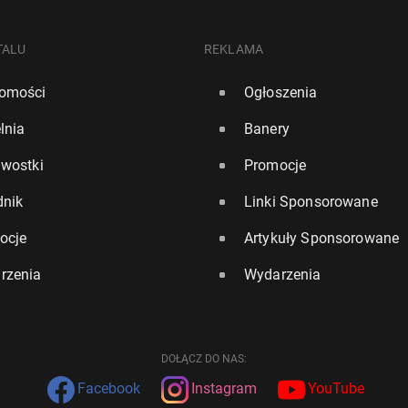
TALU
REKLAMA
omości
Ogłoszenia
lnia
Banery
awostki
Promocje
dnik
Linki Sponsorowane
ocje
Artykuły Sponsorowane
rzenia
Wydarzenia
DOŁĄCZ DO NAS:
Facebook
Instagram
YouTube