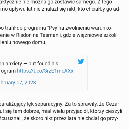
e prak­tycz­nie nie można go zo­sta­wić samego. Z tego
mo upływu lat nie znalazł się nikt, kto chciał­by go ad­
 trafił do pro­gra­mu "Psy na zwol­nie­niu wa­run­ko­
­nie w Risdon na Ta­sma­nii, gdzie więź­nio­wie szko­li­li
e­zie­niu nowego domu.
ion anxiety — but found his
program
https://t.co/3rzE1mcAXx
­bru­ary 17, 2023
a­li­żu­ją­cy lęk se­pa­ra­cyj­ny. Za to spra­wi­ły, że Cezar
 się tam dobrze, miał wielu przy­ja­ciół, którzy cie­szy­li
u uznali, że skoro nikt przez lata nie chciał go przy­