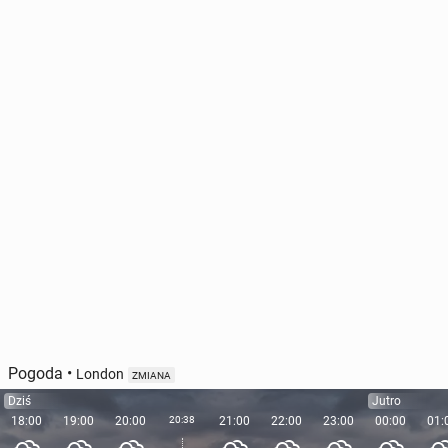
Pogoda
•
London
ZMIANA
Dziś
Jutro
18:00
19:00
20:00
20:38
21:00
22:00
23:00
00:00
01: