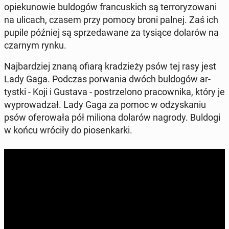
opie­ku­no­wie bul­do­gów fran­cu­skich są ter­ro­ry­zo­wa­ni
na ulicach, czasem przy pomocy broni palnej. Zaś ich
pupile później są sprze­da­wa­ne za tysiące dolarów na
czarnym rynku.
Naj­bar­dziej znaną ofiarą kra­dzie­ży psów tej rasy jest
Lady Gaga. Podczas po­rwa­nia dwóch bul­do­gów ar­
tyst­ki - Koji i Gustava - po­strze­lo­no pra­cow­ni­ka, który je
wy­pro­wa­dzał. Lady Gaga za pomoc w od­zy­ska­niu
psów ofe­ro­wa­ła pół miliona dolarów nagrody. Buldogi
w końcu wróciły do pio­sen­kar­ki.