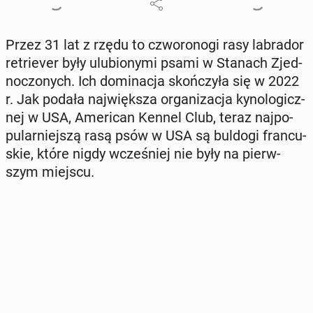
Przez 31 lat z rzędu to czwo­ro­no­gi rasy la­bra­dor
re­trie­ver były ulu­bio­ny­mi psami w Stanach Zjed­
no­czo­nych. Ich do­mi­na­cja skoń­czy­ła się w 2022
r. Jak podała naj­więk­sza or­ga­ni­za­cja ky­no­lo­gicz­
nej w USA, Ame­ri­can Kennel Club, teraz naj­po­
pu­lar­niej­szą rasą psów w USA są buldogi fran­cu­
skie, które nigdy wcze­śniej nie były na pierw­
szym miejscu.