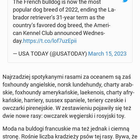
The French bulldog is now the most
popular dog breed of 2022, ending the La­
bra­dor re­trie­ver’s 31-year term as the
country’s favored dog breed, the Ame­ri­
can Kennel Club an­no­un­ced We­dnes­
day.
https://t.co/lof7uzEpii
— USA TODAY (@USA­TO­DAY)
March 15, 2023
Naj­rza­dziej spo­ty­ka­ny­mi rasami za oceanem są zaś
fo­xho­un­dy an­giel­skie, norsk lun­de­hun­dy, charty arab­
skie, fo­xho­un­dy ame­ry­kań­skie, la­eke­no­is, charty afry­
kań­skie, har­rie­ry, sussex spa­nie­le, teriery czeskie i
owczar­ki pi­re­nej­skie. W ze­sta­wie­niu po­ja­wi­ły się też
dwie nowe rasy: owcza­rek wę­gier­ski i ro­syj­ski toy.
Moda na buldogi fran­cu­skie ma też jednak i ciemną
stronę. Rośnie liczba kra­dzie­ży psów tej rasy. Bywa, że