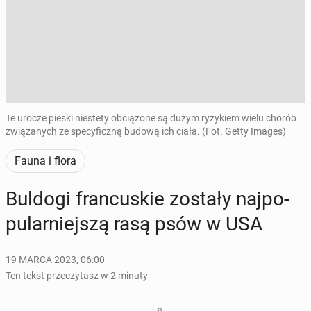
Te urocze pieski niestety obciążone są dużym ryzykiem wielu chorób
związanych ze specyficzną budową ich ciała. (Fot. Getty Images)
Fauna i flora
Buldogi fran­cu­skie zostały naj­po­
pu­lar­niej­szą rasą psów w USA
19 MARCA 2023, 06:00
Ten tekst przeczytasz w 2 minuty