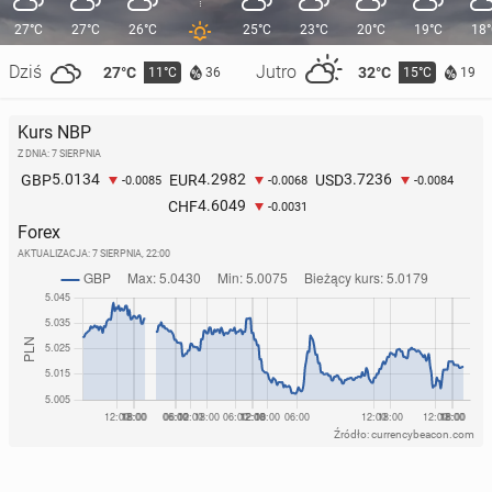
27°C
27°C
26°C
25°C
23°C
20°C
19°C
18
Dziś
Jutro
27°C
32°C
11°C
15°C
36
19
Kurs NBP
Z DNIA: 7 SIERPNIA
5.0134
4.2982
3.7236
GBP
EUR
USD
-0.0085
-0.0068
-0.0084
4.6049
CHF
-0.0031
Forex
AKTUALIZACJA:
7 SIERPNIA, 22:00
Źródło: currencybeacon.com