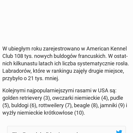
W ubie­głym roku za­re­je­stro­wa­no w Ame­ri­can Kennel
Club 108 tys. nowych bul­do­gów fran­cu­skich. W ostat­
nich kil­ku­na­stu latach ich liczba sys­te­ma­tycz­nie rosła.
La­bra­do­rów, które w ran­kin­gu zajęły drugie miejsce,
przy­by­ło o 21 tys. mniej.
Ko­lej­ny­mi naj­po­pu­lar­niej­szy­mi rasami w USA są:
golden re­trie­ve­ry (3), owczar­ki nie­miec­kie (4), pudle
(5), buldogi (6), rot­twe­ile­ry (7), beagle (8), jamniki (9) i
wyżły nie­miec­kie krót­ko­wło­se (10).