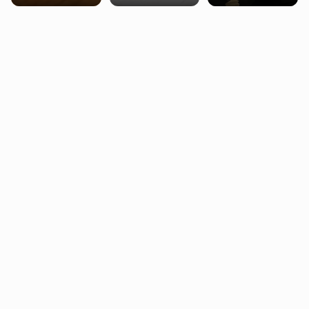
trening siłowy
starzenie
dziennie jest
bezpieczne dla
większości
dorosłych