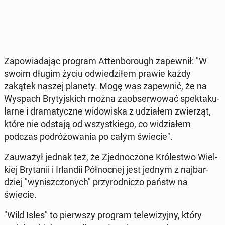
Za­po­wia­da­jąc program At­ten­bo­ro­ugh za­pew­nił: "W
swoim długim życiu od­wie­dzi­łem prawie każdy
zakątek naszej planety. Mogę was za­pew­nić, że na
Wyspach Bry­tyj­skich można za­ob­ser­wo­wać spek­ta­ku­
lar­ne i dra­ma­tycz­ne wi­do­wi­ska z udzia­łem zwie­rząt,
które nie odstają od wszyst­kie­go, co wi­dzia­łem
podczas po­dró­żo­wa­nia po całym świecie".
Za­uwa­żył jednak też, że Zjed­no­czo­ne Kró­le­stwo Wiel­
kiej Bry­ta­nii i Ir­lan­dii Pół­noc­nej jest jednym z naj­bar­
dziej "wy­nisz­czo­nych" przy­rod­ni­czo państw na
świecie.
"Wild Isles" to pierw­szy program te­le­wi­zyj­ny, który