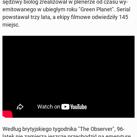
sędziwy biolog zre­ali­zo­wał w ple­ne­rze od czasu wy­
emi­to­wa­ne­go w ubie­głym roku "Green Planet". Serial
po­wsta­wał trzy lata, a ekipy filmowe od­wie­dzi­ły 145
miejsc.
Według bry­tyj­skie­go ty­go­dni­ka "The Ob­se­rver", 96-
latek nie za­mie­rza jeszcze prze­cho­dzić na eme­ry­tu­rę,