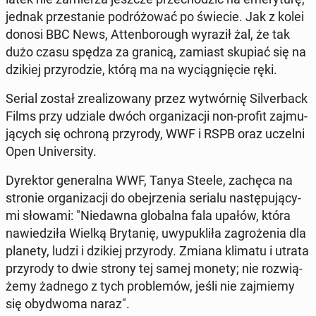
jednak prze­sta­nie po­dró­żo­wać po świecie. Jak z kolei
donosi BBC News, At­ten­bo­ro­ugh wyraził żal, że tak
dużo czasu spędza za granicą, zamiast skupiać się na
dzikiej przy­ro­dzie, którą ma na wy­cią­gnię­cie ręki.
Serial został zre­ali­zo­wa­ny przez wy­twór­nię Si­lver­back
Films przy udziale dwóch or­ga­ni­za­cji non-profit zaj­mu­
ją­cych się ochroną przy­ro­dy, WWF i RSPB oraz uczelni
Open Uni­ver­si­ty.
Dy­rek­tor ge­ne­ral­na WWF, Tanya Steele, zachęca na
stronie or­ga­ni­za­cji do obej­rze­nia serialu na­stę­pu­ją­cy­
mi słowami: "Nie­daw­na glo­bal­na fala upałów, która
na­wie­dzi­ła Wielką Bry­ta­nię, uwy­pu­kli­ła za­gro­że­nia dla
planety, ludzi i dzikiej przy­ro­dy. Zmiana klimatu i utrata
przy­ro­dy to dwie strony tej samej monety; nie roz­wią­
że­my żadnego z tych pro­ble­mów, jeśli nie zaj­mie­my
się oby­dwo­ma naraz".