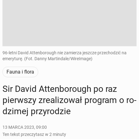
96-letni David Attenborough nie zamierza jeszcze przechodzić na
emeryturę. (Fot. Danny Martindale/WireImage)
Fauna i flora
Sir David At­ten­bo­ro­ugh po raz
pierw­szy zre­ali­zo­wał program o ro­
dzi­mej przy­ro­dzie
13 MARCA 2023, 09:00
Ten tekst przeczytasz w 2 minuty