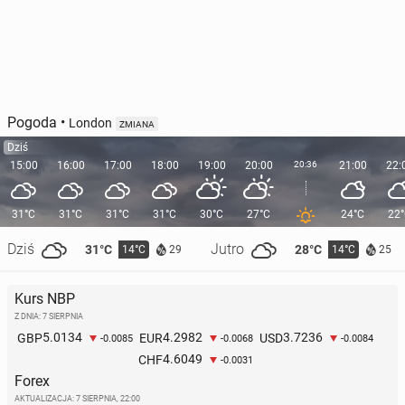
Pogoda
•
London
ZMIANA
Dziś
15:00
16:00
17:00
18:00
19:00
20:00
20:36
21:00
22:
31°C
31°C
31°C
31°C
30°C
27°C
24°C
22
Dziś
Jutro
31°C
28°C
14°C
14°C
29
25
Kurs NBP
Z DNIA: 7 SIERPNIA
5.0134
4.2982
3.7236
GBP
EUR
USD
-0.0085
-0.0068
-0.0084
4.6049
CHF
-0.0031
Forex
AKTUALIZACJA:
7 SIERPNIA, 22:00