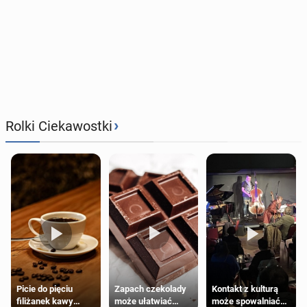
›
Rolki Ciekawostki
Zapach czekolady
Kontakt z kulturą
Picie do pięciu
może ułatwiać
może spowalniać
filiżanek kawy