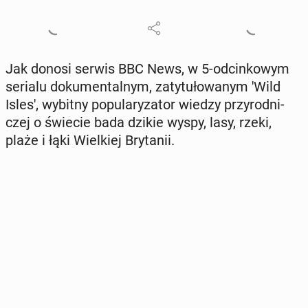
Jak donosi serwis BBC News, w 5-od­cin­ko­wym
serialu do­ku­men­tal­nym, za­ty­tu­ło­wa­nym 'Wild
Isles', wybitny po­pu­la­ry­za­tor wiedzy przy­rod­ni­
czej o świecie bada dzikie wyspy, lasy, rzeki,
plaże i łąki Wiel­kiej Bry­ta­nii.