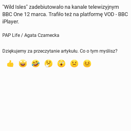
"Wild Isles" za­de­biu­to­wa­ło na kanale te­le­wi­zyj­nym
BBC One 12 marca. Trafiło też na plat­for­mę VOD - BBC
iPlayer.
PAP Life / Agata Czarnecka
Dziękujemy za przeczytanie artykułu. Co o tym myślisz?