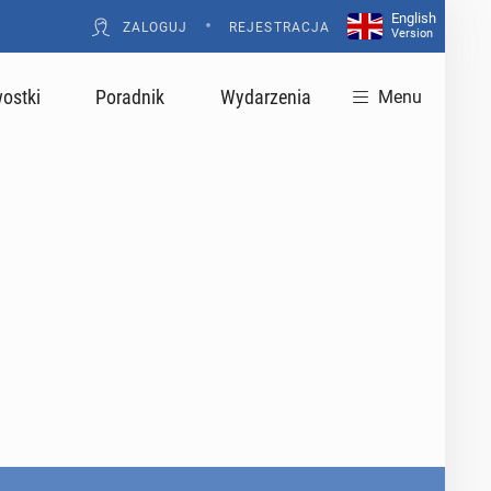
English
•
ZALOGUJ
REJESTRACJA
Version
ostki
Poradnik
Wydarzenia
Menu