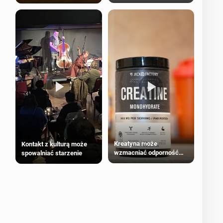
bezpieczne dla
większości dorosłych
Kreatyna może
Kontakt z kulturą może
wzmacniać odporność
spowalniać starzenie
przeciw nowotworom