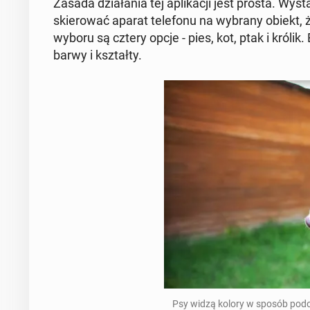
Zasada dzia­ła­nia tej apli­ka­cji jest prosta. Wy­
skie­ro­wać aparat te­le­fo­nu na wybrany obiekt, 
wyboru są cztery opcje - pies, kot, ptak i królik. 
barwy i kształ­ty.
Psy widzą kolory w sposób podobny,