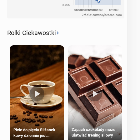
Źródło: currencybeacon.com
›
Rolki Ciekawostki
Zapach czekolady może
Picie do pięciu filiżanek
ułatwiać trening siłowy
kawy dziennie jest