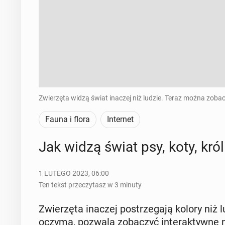
Zwierzęta widzą świat inaczej niż ludzie. Teraz można zobac
Fauna i flora
Internet
Jak widzą świat psy, koty, króli
1 LUTEGO 2023, 06:00
Ten tekst przeczytasz w 3 minuty
Zwie­rzę­ta inaczej po­strze­ga­ją kolory niż 
oczyma, pozwala zo­ba­czyć in­te­rak­tyw­ne 