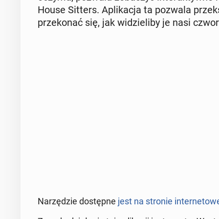
House Sitters. Apli­ka­cja ta pozwala prze­
prze­ko­nać się, jak wi­dzie­li­by je nasi czwo­ro
Na­rzę­dzie do­stęp­ne
jest na stronie in­ter­ne­to­we