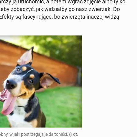
star­czy ją uru­cho­mić, a potem wgrać zdjęcie albo tylko
żeby zo­ba­czyć, jak wi­dział­by go nasz zwie­rzak. Do
Efekty są fa­scy­nu­ją­ce, bo zwie­rzę­ta inaczej widzą
 w jaki po­strze­ga­ją je dal­to­ni­ści. (Fot.