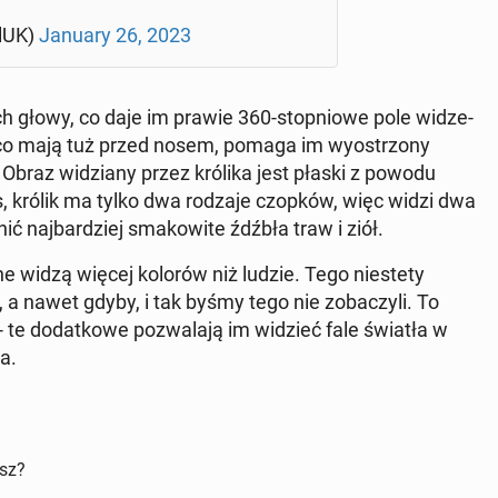
ilUK)
January 26, 2023
h głowy, co daje im prawie 360-stop­nio­we pole wi­dze­
, co mają tuż przed nosem, pomaga im wy­ostrzo­ny
Obraz wi­dzia­ny przez królika jest płaski z powodu
ies, królik ma tylko dwa rodzaje czopków, więc widzi dwa
nić naj­bar­dziej sma­ko­wi­te źdźbła traw i ziół.
 widzą więcej kolorów niż ludzie. Tego nie­ste­ty
 a nawet gdyby, i tak byśmy tego nie zo­ba­czy­li. To
te do­dat­ko­we po­zwa­la­ją im widzieć fale światła w
ka.
isz?