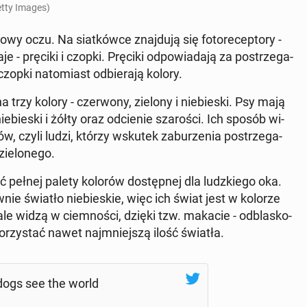
tty Images)
wy oczu. Na siat­ków­ce znaj­du­ją się fo­to­re­cep­to­ry -
 - pręciki i czopki. Pręciki od­po­wia­da­ją za po­strze­ga­
zopki na­to­miast od­bie­ra­ją kolory.
rzy kolory - czer­wo­ny, zielony i nie­bie­ski. Psy mają
ie­ski i żółty oraz od­cie­nie sza­ro­ści. Ich sposób wi­
ów, czyli ludzi, którzy wskutek za­bu­rze­nia po­strze­ga­
ie­lo­ne­go.
yć pełnej palety kolorów do­stęp­nej dla ludz­kie­go oka.
ie światło nie­bie­skie, więc ich świat jest w kolorze
­na­le widzą w ciem­no­ści, dzięki tzw. makacie - od­bla­sko­
­rzy­stać nawet naj­mniej­szą ilość światła.
w dogs see the world