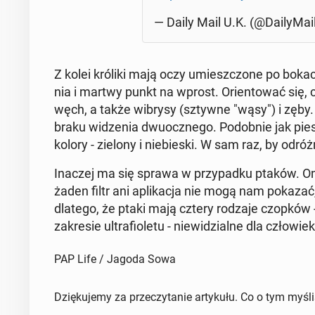
— Daily Mail U.K. (@Da­ily­Ma­
Z kolei króliki mają oczy umiesz­czo­ne po bokac
nia i martwy punkt na wprost. Orien­to­wać się
węch, a także wibrysy (sztywne "wąsy") i zęby. 
braku wi­dze­nia dwu­ocz­ne­go. Po­dob­nie jak p
kolory - zielony i nie­bie­ski. W sam raz, by od­róż­
Inaczej ma się sprawa w przy­pad­ku ptaków. One
żaden filtr ani apli­ka­cja nie mogą nam pokazać,
dlatego, że ptaki mają cztery rodzaje czopków - 
za­kre­sie ul­tra­fio­le­tu - nie­wi­dzial­ne dla czło­wie­
PAP Life / Jagoda Sowa
Dziękujemy za przeczytanie artykułu. Co o tym myśl