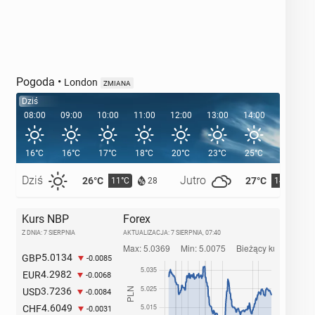
Pogoda
•
London
ZMIANA
Dziś
08:00
09:00
10:00
11:00
12:00
13:00
14:00
15:00
16°C
16°C
17°C
18°C
20°C
23°C
25°C
26°C
Dziś
Jutro
26°C
27°C
11°C
14°C
28
Kurs NBP
Forex
Z DNIA: 7 SIERPNIA
AKTUALIZACJA:
7 SIERPNIA, 07:40
5.0134
GBP
-0.0085
4.2982
EUR
-0.0068
3.7236
USD
-0.0084
4.6049
CHF
-0.0031