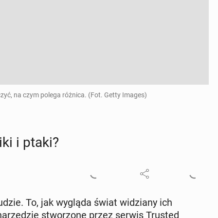
zyć, na czym polega różnica. (Fot. Getty Images)
ki i ptaki?
ludzie. To, jak wygląda świat wi­dzia­ny ich
na­rzę­dzie stwo­rzo­ne przez serwis Trusted