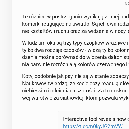
Ge
Te różnice w po­strze­ga­niu wy­ni­ka­ją z innej budo
komórki re­agu­ją­ce na światło. Są ich dwa rodzaje
nie kształ­tów i ruchu oraz za wi­dze­nie w nocy, c
W ludzkim oku są trzy typy czopków wraż­li­we na t
tylko dwa rodzaje czopków - widzą tylko kolor nie­b
dze­nia można po­rów­nać do wi­dze­nia dal­to­ni­st
nia barw nie roz­róż­nia­ją kolorów czer­wo­ne­go i z
Koty, po­dob­nie jak psy, nie są w stanie zo­ba­cz
Na­ukow­cy twier­dzą, że kocie oczy reagują główn
nie­bie­skim i od­cie­niach sza­ro­ści. Za to do­sko
wej war­stwie za siat­ków­ką, która pozwala wy­ko
In­te­rac­ti­ve tool reveals ho
https://t.co/n0kyJG2mVW