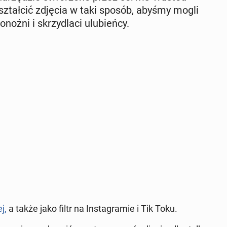
kształ­cić zdjęcia w taki sposób, abyśmy mogli
­noż­ni i skrzy­dla­ci ulu­bień­cy.
j,
a także jako filtr na In­sta­gra­mie i Tik Toku.