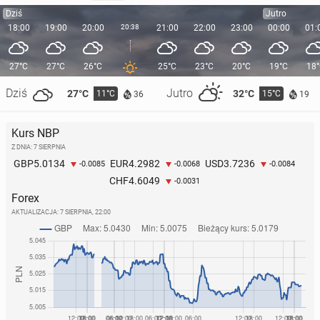
Dziś
Jutro
18:00
19:00
20:00
20:38
21:00
22:00
23:00
00:00
01:
27°C
27°C
26°C
25°C
23°C
20°C
19°C
18
Dziś
Jutro
27°C
32°C
11°C
15°C
36
19
Kurs NBP
Z DNIA: 7 SIERPNIA
5.0134
4.2982
3.7236
GBP
EUR
USD
-0.0085
-0.0068
-0.0084
4.6049
CHF
-0.0031
Forex
AKTUALIZACJA:
7 SIERPNIA, 22:00