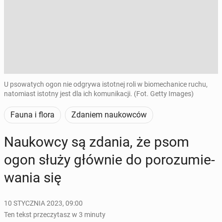
U psowatych ogon nie odgrywa istotnej roli w biomechanice ruchu,
natomiast istotny jest dla ich komunikacji. (Fot. Getty Images)
Fauna i flora
Zdaniem naukowców
Na­ukow­cy są zdania, że psom
ogon służy głównie do po­ro­zu­mie­
wa­nia się
10 STYCZNIA 2023, 09:00
Ten tekst przeczytasz w 3 minuty