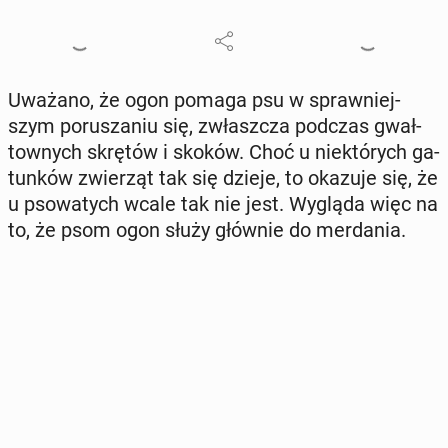
Uważano, że ogon pomaga psu w spraw­niej­
szym po­ru­sza­niu się, zwłasz­cza podczas gwał­
tow­nych skrętów i skoków. Choć u nie­któ­rych ga­
tun­ków zwie­rząt tak się dzieje, to okazuje się, że
u pso­wa­tych wcale tak nie jest. Wygląda więc na
to, że psom ogon służy głównie do mer­da­nia.