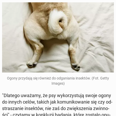
Ogony przy­da­ją się również do od­ga­nia­nia in­sek­tów. (Fot. Getty
Images)
"Dlatego uważamy, że psy wy­ko­rzy­stu­ją swoje ogony
do innych celów, takich jak ko­mu­ni­ko­wa­nie się czy od­
stra­sza­nie in­sek­tów, nie zaś do zwięk­sze­nia zwin­no­
ści" - czytamy w kon­klu­zji badania, które zostało opu­