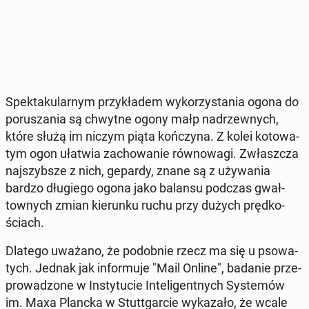
Spek­ta­ku­lar­nym przy­kła­dem wy­ko­rzy­sta­nia ogona do
po­ru­sza­nia są chwytne ogony małp na­drzew­nych,
które służą im niczym piąta koń­czy­na. Z kolei ko­to­wa­
tym ogon ułatwia za­cho­wa­nie rów­no­wa­gi. Zwłasz­cza
naj­szyb­sze z nich, gepardy, znane są z uży­wa­nia
bardzo dłu­gie­go ogona jako balansu podczas gwał­
tow­nych zmian kie­run­ku ruchu przy dużych pręd­ko­
ściach.
Dlatego uważano, że po­dob­nie rzecz ma się u pso­wa­
tych. Jednak jak in­for­mu­je "Mail Online", badanie prze­
pro­wa­dzo­ne w In­sty­tu­cie In­te­li­gent­nych Sys­te­mów
im. Maxa Plancka w Stut­t­gar­cie wy­ka­za­ło, że wcale