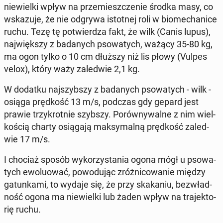
nie­wiel­ki wpływ na prze­miesz­cze­nie środka masy, co
wska­zu­je, że nie odgrywa istot­nej roli w bio­me­cha­ni­ce
ruchu. Tezę tę po­twier­dza fakt, że wilk (Canis lupus),
naj­więk­szy z ba­da­nych pso­wa­tych, ważący 35-80 kg,
ma ogon tylko o 10 cm dłuższy niż lis płowy (Vulpes
velox), który waży za­le­d­wie 2,1 kg.
W dodatku naj­szyb­szy z ba­da­nych pso­wa­tych - wilk -
osiąga pręd­kość 13 m/s, podczas gdy gepard jest
prawie trzy­krot­nie szybszy. Po­rów­ny­wal­ne z nim wiel­
ko­ścią charty osią­ga­ją mak­sy­mal­ną pręd­kość za­le­d­
wie 17 m/s.
I chociaż sposób wy­ko­rzy­sta­nia ogona mógł u pso­wa­
tych ewo­lu­ować, po­wo­du­jąc zróż­ni­co­wa­nie między
ga­tun­ka­mi, to wydaje się, że przy ska­ka­niu, bez­wład­
ność ogona ma nie­wiel­ki lub żaden wpływ na tra­jek­to­
rię ruchu.