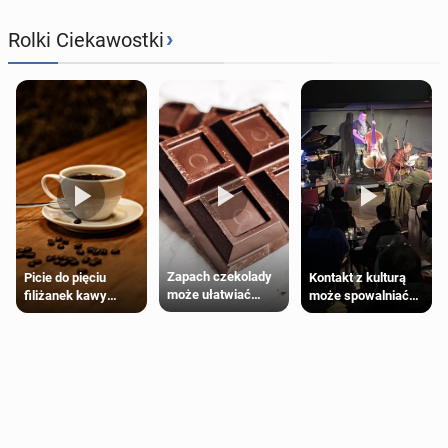
›
Rolki Ciekawostki
Zapach czekolady
Kontakt z kulturą
Picie do pięciu
może ułatwiać
może spowalniać
filiżanek kawy
trening siłowy
starzenie
dziennie jest
bezpieczne dla
większości
dorosłych