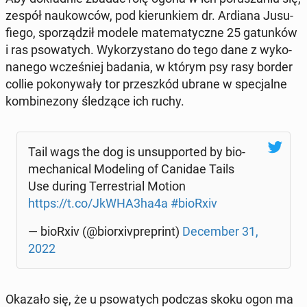
zespół na­ukow­ców, pod kie­run­kiem dr. Ardiana Ju­su­
fie­go, spo­rzą­dził modele ma­te­ma­tycz­ne 25 ga­tun­ków
i ras pso­wa­tych. Wy­ko­rzy­sta­no do tego dane z wy­ko­
na­ne­go wcze­śniej badania, w którym psy rasy border
collie po­ko­ny­wa­ły tor prze­szkód ubrane w spe­cjal­ne
kom­bi­ne­zo­ny śle­dzą­ce ich ruchy.
Tail wags the dog is unsup­por­ted by bio­
me­cha­ni­cal Mo­de­ling of Canidae Tails
Use during Ter­re­strial Motion
https://t.co/JkWHA3ha4a
#bioRxiv
— bioRxiv (@bio­rxi­vpre­print)
De­cem­ber 31,
2022
Okazało się, że u pso­wa­tych podczas skoku ogon ma