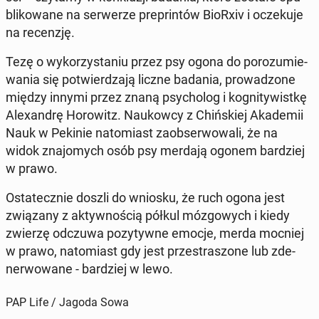
bli­ko­wa­ne na ser­we­rze pre­prin­tów BioRxiv i ocze­ku­je
na re­cen­zję.
Tezę o wy­ko­rzy­sta­niu przez psy ogona do po­ro­zu­mie­
wa­nia się po­twier­dza­ją liczne badania, pro­wa­dzo­ne
między innymi przez znaną psy­cho­log i ko­gni­ty­wist­kę
Ale­xan­drę Ho­ro­witz. Na­ukow­cy z Chiń­skiej Aka­de­mii
Nauk w Pekinie na­to­miast za­ob­ser­wo­wa­li, że na
widok zna­jo­mych osób psy merdają ogonem bar­dziej
w prawo.
Osta­tecz­nie doszli do wniosku, że ruch ogona jest
zwią­za­ny z ak­tyw­no­ścią półkul mó­zgo­wych i kiedy
zwierzę odczuwa po­zy­tyw­ne emocje, merda mocniej
w prawo, na­to­miast gdy jest prze­stra­szo­ne lub zde­
ner­wo­wa­ne - bar­dziej w lewo.
PAP Life / Jagoda Sowa