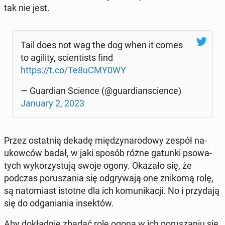
tak nie jest.
Tail does not wag the dog when it comes
to agility, scien­ti­sts find
https://t.co/Te8uCMY0WY
— Gu­ar­dian Science (@gu­ar­dian­scien­ce)
January 2, 2023
Przez ostat­nią dekadę mię­dzy­na­ro­do­wy zespół na­
ukow­ców badał, w jaki sposób różne gatunki pso­wa­
tych wy­ko­rzy­stu­ją swoje ogony. Okazało się, że
podczas po­ru­sza­nia się od­gry­wa­ją one znikomą rolę,
są na­to­miast istotne dla ich ko­mu­ni­ka­cji. No i przy­da­ją
się do od­ga­nia­nia in­sek­tów.
Aby do­kład­nie zbadać rolę ogona w ich po­ru­sza­niu się,