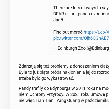
There are lots of ways to say 
BEAR-ril­liant panda expe­rien­
Janð
Find out mo­re­ð
https://t.co
pic.twitter.com/Ojh6OGnAB7
— Edin­burgh Zoo (@Edin­bur­
Zda­rza­ją się też pro­ble­my z do­no­sze­niem cią
Była to już piąta próba na­kło­nie­nia jej do ro
trzeba było go wy­ka­stro­wać.
Pandy trafiły do Edyn­bur­ga w 2011 roku na mocy 
niem Ochrony Przy­ro­dy. W 2021 roku umowę prze
nie więc Tian Tian i Yang Guang w paź­dzier­ni­