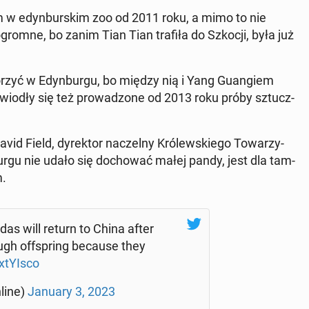
 w edyn­bur­skim zoo od 2011 roku, a mimo to nie
gromne, bo zanim Tian Tian trafiła do Szkocji, była już
ó­rzyć w Edyn­bur­gu, bo między nią i Yang Gu­an­giem
po­wio­dły się też pro­wa­dzo­ne od 2013 roku próby sztucz­
id Field, dy­rek­tor na­czel­ny Kró­lew­skie­go To­wa­rzy­
ur­gu nie udało się do­cho­wać małej pandy, jest dla tam­
m.
ndas will return to China after
ugh of­fspring because they
xtY­Isco
li­ne)
January 3, 2023