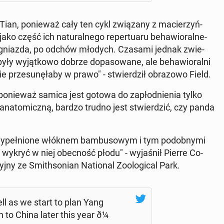
 Tian, po­nie­waż cały ten cykl zwią­za­ny z ma­cie­rzyń­
 część ich na­tu­ral­ne­go re­per­tu­aru be­ha­wio­ral­ne­
ie gniazda, po odchów młodych. Czasami jednak zwie­
były wy­jąt­ko­wo dobrze do­pa­so­wa­ne, ale be­ha­wio­ral­ni
 prze­su­nę­ła­by w prawo" - stwier­dził ob­ra­zo­wo Field.
 po­nie­waż samica jest gotowa do za­płod­nie­nia tylko
a­to­micz­ną, bardzo trudno jest stwier­dzić, czy panda
wy­peł­nio­ne włóknem bam­bu­so­wym i tym po­dob­ny­mi
 wykryć w niej obec­ność płodu" - wy­ja­śnił Pierre Co­
k­cyj­ny ze Smi­th­so­nian Na­tio­nal Zoo­lo­gi­cal Park.
ll as we start to plan Yang
 to China later this year ð¼