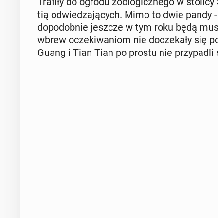
Trafiły do ogrodu zoo­lo­gicz­ne­go w stoli
tią od­wie­dza­ją­cych. Mimo to dwie pandy
do­po­dob­nie jeszcze w tym roku będą musi
wbrew ocze­ki­wa­niom nie do­cze­ka­ły się p
Guang i Tian Tian po prostu nie przy­pa­dli