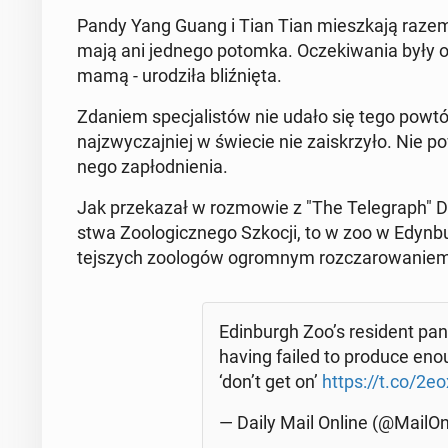
Pandy Yang Guang i Tian Tian miesz­ka­ją razem
mają ani jednego potomka. Ocze­ki­wa­nia były o
mamą - uro­dzi­ła bliź­nię­ta.
Zdaniem spe­cja­li­stów nie udało się tego po­wt
naj­zwy­czaj­niej w świecie nie za­iskrzy­ło. Nie 
ne­go za­płod­nie­nia.
Jak prze­ka­zał w roz­mo­wie z "The Te­le­graph" Dav
stwa Zoo­lo­gicz­ne­go Szkocji, to w zoo w Edyn­b
tej­szych zoo­lo­gów ogrom­nym roz­cza­ro­wa­nie
Edin­burgh Zoo’s re­si­dent pa
having failed to produce eno
‘don’t get on’
https://t.co/2eo
— Daily Mail Online (@Ma­ilOn­