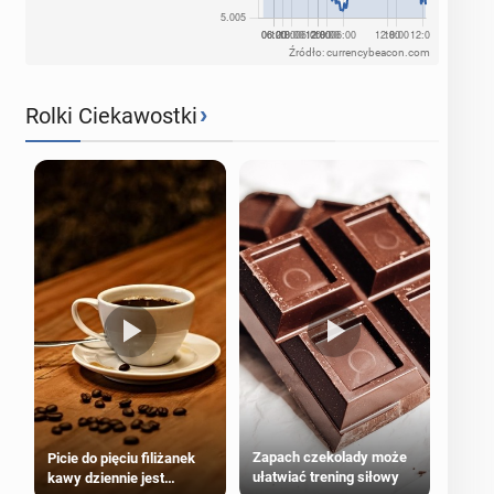
Źródło: currencybeacon.com
›
Rolki Ciekawostki
Zapach czekolady może
Picie do pięciu filiżanek
ułatwiać trening siłowy
kawy dziennie jest