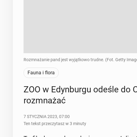
Rozmnażanie pand jest wyjątkowo trudne. (Fot. Getty Imag
Fauna i flora
ZOO w Edyn­bur­gu odeśle do C
roz­mna­żać
7 STYCZNIA 2023, 07:00
Ten tekst przeczytasz w 3 minuty