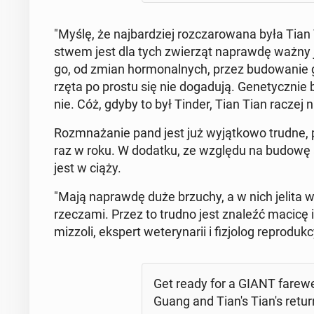
"Myślę, że naj­bar­dziej roz­cza­ro­wa­na była Tian
stwem jest dla tych zwie­rząt na­praw­dę ważny jako
go, od zmian hor­mo­nal­nych, przez bu­do­wa­n
rzę­ta po prostu się nie do­ga­du­ją. Ge­ne­tycz­nie 
nie. Cóż, gdyby to był Tinder, Tian Tian raczej nie
Roz­mna­ża­nie pand jest już wy­jąt­ko­wo trudne,
raz w roku. W dodatku, ze względu na budowę an
jest w ciąży.
"Mają na­praw­dę duże brzuchy, a w nich jelita 
rze­cza­mi. Przez to trudno jest znaleźć macicę i
miz­zo­li, ekspert we­te­ry­na­rii i fi­zjo­log re­pro­du
Get ready for a GIANT fa­re­we
Guang and Tian's Tian's return