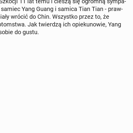
cy Szkocji 11 lat temu i cieszą się ogromną sym­pa­
 - samiec Yang Guang i samica Tian Tian - praw­
ały wrócić do Chin. Wszyst­ko przez to, że
o­tom­stwa. Jak twier­dzą ich opie­ku­no­wie, Yang
 sobie do gustu.