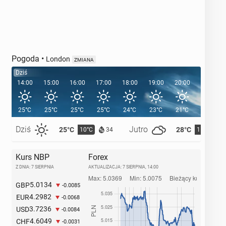
Pogoda
•
London
ZMIANA
Dziś
14:00
15:00
16:00
17:00
18:00
19:00
20:00
20:39
25°C
25°C
25°C
25°C
24°C
23°C
21°C
Dziś
Jutro
25°C
28°C
10°C
11°C
34
Kurs NBP
Forex
Z DNIA: 7 SIERPNIA
AKTUALIZACJA:
7 SIERPNIA, 14:00
5.0134
GBP
-0.0085
4.2982
EUR
-0.0068
3.7236
USD
-0.0084
4.6049
CHF
-0.0031