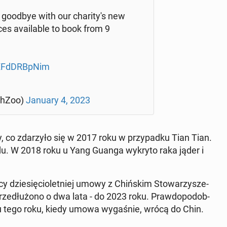
goodbye with our cha­ri­ty­'s new
ces ava­ila­ble to book from 9
/XFd­DRBp­Nim
gh­Zoo)
January 4, 2023
ży, co zda­rzy­ło się w 2017 roku w przy­pad­ku Tian Tian.
zrodu. W 2018 roku u Yang Guanga wykryto raka jąder i
dzie­się­cio­let­niej umowy z Chiń­skim Sto­wa­rzy­sze­
­dłu­żo­no o dwa lata - do 2023 roku. Praw­do­po­dob­
ku tego roku, kiedy umowa wy­ga­śnie, wrócą do Chin.