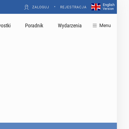
English
•
ZALOGUJ
REJESTRACJA
Version
ostki
Poradnik
Wydarzenia
Menu