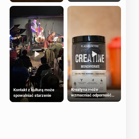
bezpieczne dla
większości dorosłych
Kreatyna może
Kontakt z kulturą może
wzmacniać odporność
spowalniać starzenie
przeciw nowotworom