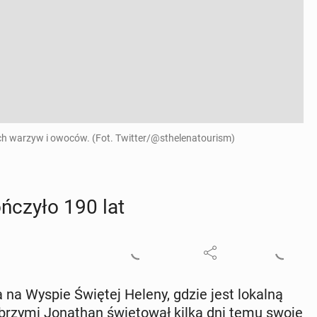
ych warzyw i owoców. (Fot. Twitter/@sthelenatourism)
ń­czy­ło 190 lat
ka na Wyspie Świętej Heleny, gdzie jest lokalną
­brzy­mi Jo­na­than świę­to­wał kilka dni temu swoje