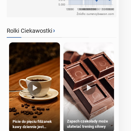
Źródło: currencybeacon.com
›
Rolki Ciekawostki
Zapach czekolady może
Picie do pięciu filiżanek
ułatwiać trening siłowy
kawy dziennie jest