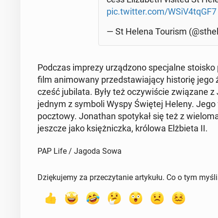
pic.twitter.com/WSiV4tqGF7
— St Helena Tourism (@sthe­le
Podczas imprezy urzą­dzo­no spe­cjal­ne stoisko p
film ani­mo­wa­ny przed­sta­wia­ją­cy hi­sto­rię jeg
cześć ju­bi­la­ta. Były też oczy­wi­ście zwią­za­ne z
jednym z symboli Wyspy Świętej Heleny. Jego wi
pocz­to­wy. Jo­na­than spo­ty­kał się też z wielom
jeszcze jako księż­nicz­ka, królowa Elż­bie­ta II.
PAP Life / Jagoda Sowa
Dziękujemy za przeczytanie artykułu. Co o tym myśl