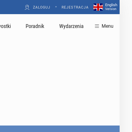
English
•
ZALOGUJ
REJESTRACJA
Version
ostki
Poradnik
Wydarzenia
Menu