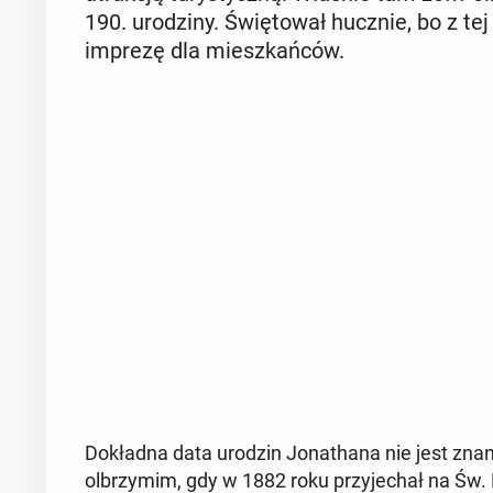
190. uro­dzi­ny. Świę­to­wał hucznie, bo z tej
imprezę dla miesz­kań­ców.
Do­kład­na data urodzin Jo­na­tha­na nie jest zn
ol­brzy­mim, gdy w 1882 roku przy­je­chał na Św. 