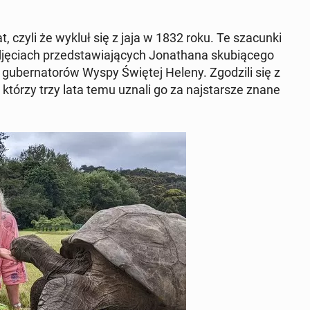
, czyli że wykluł się z jaja w 1832 roku. Te sza­cun­ki
ciach przed­sta­wia­ją­cych Jo­na­tha­na sku­bią­ce­go
 gu­ber­na­to­rów Wyspy Świętej Heleny. Zgo­dzi­li się z
 którzy trzy lata temu uznali go za naj­star­sze znane