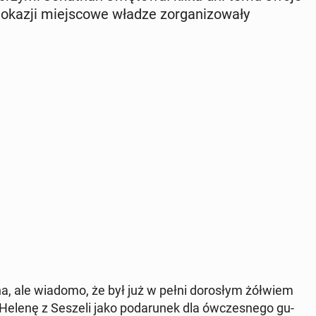
 okazji miej­sco­we władze zor­ga­ni­zo­wa­ły
ana, ale wiadomo, że był już w pełni do­ro­słym żółwiem
Helenę z Seszeli jako po­da­ru­nek dla ów­cze­sne­go gu­