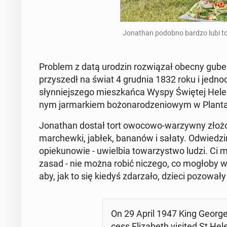
Jo­na­than podobno bardzo lubi to­
Problem z datą urodzin roz­wią­zał obecny gu­ber­na­
przy­szedł na świat 4 grudnia 1832 roku i jed­no­c
słyn­niej­sze­go miesz­kań­ca Wyspy Świętej Helen
nym jar­mar­kiem bo­żo­na­ro­dze­nio­wym w Plan­t
Jo­na­than dostał tort owocowo-wa­rzyw­ny złożon
mar­chew­ki, jabłek, bananów i sałaty. Od­wie­dzi­n
opie­ku­no­wie - uwiel­bia to­wa­rzy­stwo ludzi. Ci
zasad - nie można robić niczego, co mogłoby w
aby, jak to się kiedyś zda­rza­ło, dzieci po­zo­wa­ł
On 29 April 1947 King George 
cess Eli­za­beth visited St He