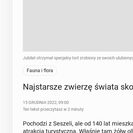
Jubilat otrzymał specjalny tort zrobiony ze swoich ulubion
Fauna i flora
Naj­star­sze zwierzę świata sko
15 GRUDNIA 2022, 09:00
Ten tekst przeczytasz w 2 minuty
Po­cho­dzi z Seszeli, ale od 140 lat miesz
atrak­cją tu­ry­stycz­ną. Właśnie tam żółw ol