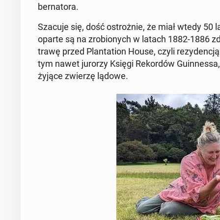
ber­na­to­ra.
Szacuje się, dość ostroż­nie, że miał wtedy 50 lat
oparte są na zro­bio­nych w latach 1882-1886 zdję­
trawę przed Plan­ta­tion House, czyli re­zy­den­cją
tym nawet jurorzy Księgi Re­kor­dów Gu­in­nes­sa,
żyjące zwierzę lądowe.