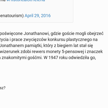
­na­to­urism)
April 29, 2016
o­świę­co­ne Jo­na­tha­no­wi, gdzie goście mogli obej­rzeć
o życia i prace zwy­cięz­ców kon­kur­su pla­stycz­ne­go na
 Jo­na­tha­nem pa­miąt­ki, który z biegiem lat stał się
­ze­ru­nek zdobi rewers monety 5-pen­so­wej i znaczek
a zna­ko­mi­ty­mi gośćmi. W 1947 roku od­wie­dzi­ła go,
isz?