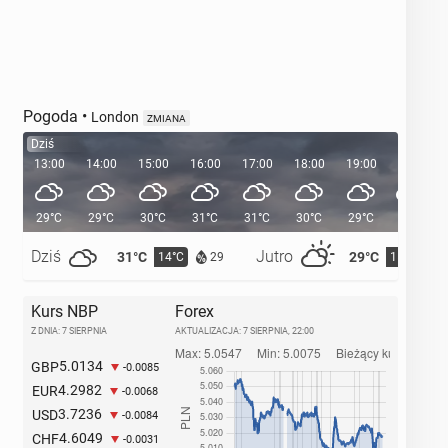
Pogoda
•
London
ZMIANA
Dziś
13:00
14:00
15:00
16:00
17:00
18:00
19:00
20:00
29°C
29°C
30°C
31°C
31°C
30°C
29°C
27°C
Dziś
Jutro
31°C
29°C
14°C
15°C
29
Kurs NBP
Forex
Z DNIA: 7 SIERPNIA
AKTUALIZACJA:
7 SIERPNIA, 22:00
5.0134
GBP
-0.0085
4.2982
EUR
-0.0068
3.7236
USD
-0.0084
4.6049
CHF
-0.0031