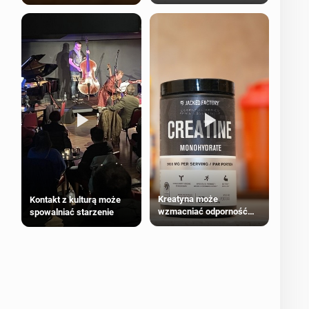
bezpieczne dla
większości dorosłych
Kreatyna może
Kontakt z kulturą może
wzmacniać odporność
spowalniać starzenie
przeciw nowotworom