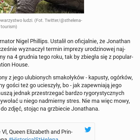
wa­rzy­stwo ludzi. (Fot. Twitter/@sthe­le­na­
to­urism)
tor Nigel Phil­lips. Ustalił on ofi­cjal­nie, że Jo­na­than
ze­śnie wy­zna­czył termin imprezy uro­dzi­no­wej naj­
y na 4 grudnia tego roku, tak by zbiegła się z po­pu­lar­
a­tion House.
y z jego ulu­bio­nych sma­ko­ły­ków - kapusty, ogórków,
y gości też go ucie­szy­ły, bo - jak za­pew­nia­ją jego
 muszą jednak prze­strze­gać bardzo ry­go­ry­stycz­nych
ywołać u niego nad­mier­ny stres. Nie ma więc mowy,
y do zdjęć, stojąc na grzbie­cie Jo­na­tha­na.
Vl, Queen Eli­za­beth and Prin­
lena
#Hi­sto­ri­cal­StHe­le­na