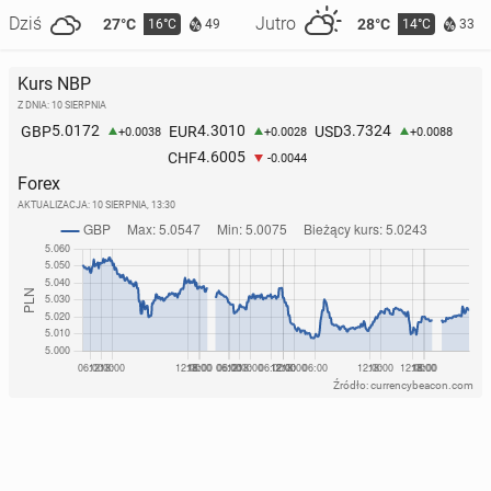
Dziś
Jutro
27°C
28°C
16°C
14°C
49
33
Kurs NBP
Z DNIA: 10 SIERPNIA
5.0172
4.3010
3.7324
GBP
EUR
USD
+0.0038
+0.0028
+0.0088
4.6005
CHF
-0.0044
Forex
AKTUALIZACJA:
10 SIERPNIA, 13:30
Źródło: currencybeacon.com