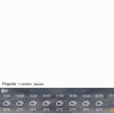
Pogoda
•
London
ZMIANA
Dziś
13:00
14:00
15:00
16:00
17:00
18:00
19:00
20:00
20:
25°C
25°C
26°C
26°C
27°C
27°C
24°C
22°C