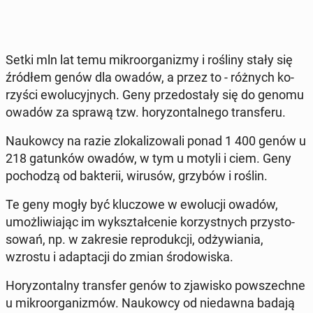
Setki mln lat temu mi­kro­or­ga­ni­zmy i rośliny stały się
źródłem genów dla owadów, a przez to - różnych ko­
rzy­ści ewo­lu­cyj­nych. Geny prze­do­sta­ły się do genomu
owadów za sprawą tzw. ho­ry­zon­tal­ne­go trans­fe­ru.
Na­ukow­cy na razie zlo­ka­li­zo­wa­li ponad 1 400 genów u
218 ga­tun­ków owadów, w tym u motyli i ciem. Geny
po­cho­dzą od bak­te­rii, wirusów, grzybów i roślin.
Te geny mogły być klu­czo­we w ewo­lu­cji owadów,
umoż­li­wia­jąc im wy­kształ­ce­nie ko­rzyst­nych przy­sto­
so­wań, np. w za­kre­sie re­pro­duk­cji, od­ży­wia­nia,
wzrostu i ad­ap­ta­cji do zmian śro­do­wi­ska.
Ho­ry­zon­tal­ny trans­fer genów to zja­wi­sko po­wszech­ne
u mi­kro­or­ga­ni­zmów. Na­ukow­cy od nie­daw­na badają