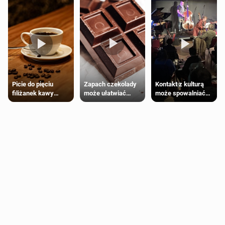
Zapach czekolady
Kontakt z kulturą
Picie do pięciu
może ułatwiać
może spowalniać
filiżanek kawy
trening siłowy
starzenie
dziennie jest
bezpieczne dla
większości
dorosłych