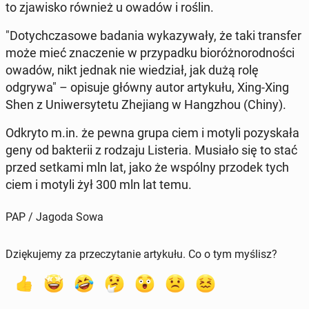
to zja­wi­sko również u owadów i roślin.
"Do­tych­cza­so­we badania wy­ka­zy­wa­ły, że taki trans­fer
może mieć zna­cze­nie w przy­pad­ku bio­róż­no­rod­no­ści
owadów, nikt jednak nie wie­dział, jak dużą rolę
odgrywa" – opisuje główny autor ar­ty­ku­łu, Xing-Xing
Shen z Uni­wer­sy­te­tu Zhe­jiang w Hang­zhou (Chiny).
Odkryto m.in. że pewna grupa ciem i motyli po­zy­ska­ła
geny od bak­te­rii z rodzaju Li­ste­ria. Musiało się to stać
przed setkami mln lat, jako że wspólny przodek tych
ciem i motyli żył 300 mln lat temu.
PAP / Jagoda Sowa
Dziękujemy za przeczytanie artykułu. Co o tym myślisz?