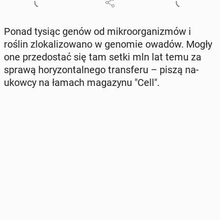
Ponad tysiąc genów od mi­kro­or­ga­ni­zmów i
roślin zlo­ka­li­zo­wa­no w genomie owadów. Mogły
one prze­do­stać się tam setki mln lat temu za
sprawą ho­ry­zon­tal­ne­go trans­fe­ru – piszą na­
ukow­cy na łamach ma­ga­zy­nu "Cell".