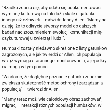
"Rzadko zdarza się, aby udało się udo­ku­men­to­wać
wymianę kul­tu­ro­wą na tak dużą skalę u gatunku
innego niż czło­wiek – mówi dr Jenny Allen. "Mamy na­
dzie­ję, że to od­kry­cie stworzy model do dal­szych
badań nad zro­zu­mie­niem ewo­lu­cji ko­mu­ni­ka­cji mię­
dzy­kul­tu­ro­wej u zwie­rząt i ludzi".
Humbaki zostały nie­daw­no skre­ślo­ne z listy ga­tun­ków
za­gro­żo­nych, ale jak twier­dzi dr Allen, ich po­pu­la­cja
wciąż wymaga sta­ran­ne­go mo­ni­to­ro­wa­nia, a jej od­kry­
cia mogą w tym pomóc.
"Wiadomo, że do­głęb­ne po­zna­nie gatunku znacz­nie
zwięk­sza sku­tecz­ność metod ochrony i za­rzą­dza­nia
po­pu­la­cją" – twier­dzi dr Allen.
"Mamy teraz moż­li­wie ca­ło­ścio­wy obraz za­cho­wań,
mi­gra­cji i in­te­rak­cji różnych po­pu­la­cji hum­ba­ków. W