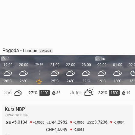
Pogoda
•
London
ZMIANA
Dziś
Jutro
19:00
20:00
20:38
21:00
22:00
23:00
00:00
01:00
02:
26°C
26°C
25°C
24°C
22°C
19°C
18°C
16
Dziś
Jutro
27°C
32°C
11°C
15°C
36
19
Kurs NBP
Z DNIA: 7 SIERPNIA
5.0134
4.2982
3.7236
GBP
EUR
USD
-0.0085
-0.0068
-0.0084
4.6049
CHF
-0.0031