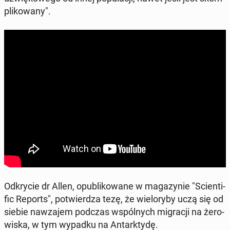
pli­ko­wa­ny".
Od­kry­cie dr Allen, opu­bli­ko­wa­ne w ma­ga­zy­nie "Scien­ti­
fic Reports", po­twier­dza tezę, że wie­lo­ry­by uczą się od
siebie na­wza­jem podczas wspól­nych mi­gra­cji na że­ro­
wi­ska, w tym wypadku na An­tark­ty­dę.