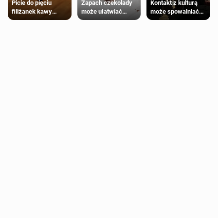
Zapach czekolady
Kontakt z kulturą
Picie do pięciu
może ułatwiać
może spowalniać
filiżanek kawy
trening siłowy
starzenie
dziennie jest
bezpieczne dla
większości
dorosłych