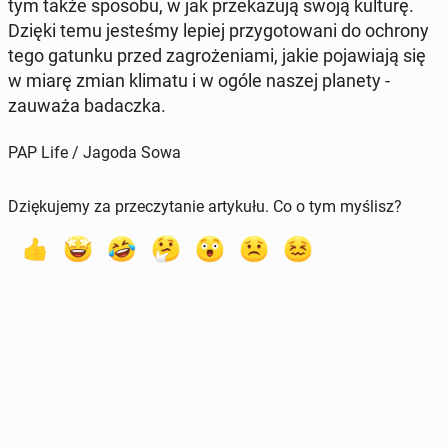
tym także sposobu, w jak prze­ka­zu­ją swoją kulturę.
Dzięki temu je­ste­śmy lepiej przy­go­to­wa­ni do ochrony
tego gatunku przed za­gro­że­nia­mi, jakie po­ja­wia­ją się
w miarę zmian klimatu i w ogóle naszej planety -
zauważa ba­dacz­ka.
PAP Life / Jagoda Sowa
Dziękujemy za przeczytanie artykułu. Co o tym myślisz?