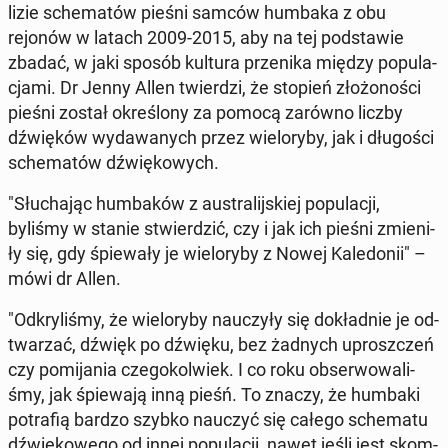
li­zie sche­ma­tów pieśni samców humbaka z obu
rejonów w latach 2009-2015, aby na tej pod­sta­wie
zbadać, w jaki sposób kultura prze­ni­ka między po­pu­la­
cja­mi. Dr Jenny Allen twier­dzi, że stopień zło­żo­no­ści
pieśni został okre­ślo­ny za pomocą zarówno liczby
dźwię­ków wy­da­wa­nych przez wie­lo­ry­by, jak i dłu­go­ści
sche­ma­tów dźwię­ko­wych.
"Słu­cha­jąc hum­ba­ków z au­stra­lij­skiej po­pu­la­cji,
byliśmy w stanie stwier­dzić, czy i jak ich pieśni zmie­ni­
ły się, gdy śpie­wa­ły je wie­lo­ry­by z Nowej Ka­le­do­nii" –
mówi dr Allen.
"Od­kry­li­śmy, że wie­lo­ry­by na­uczy­ły się do­kład­nie je od­
twa­rzać, dźwięk po dźwięku, bez żadnych uprosz­czeń
czy po­mi­ja­nia cze­go­kol­wiek. I co roku ob­ser­wo­wa­li­
śmy, jak śpie­wa­ją inną pieśń. To znaczy, że humbaki
po­tra­fią bardzo szybko nauczyć się całego sche­ma­tu
dźwię­ko­we­go od innej po­pu­la­cji, nawet jeśli jest skom­