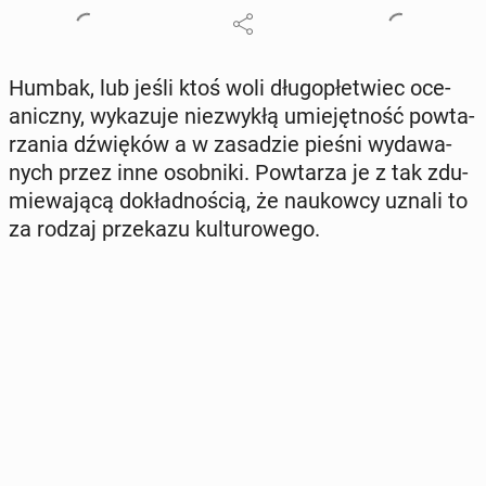
Humbak, lub jeśli ktoś woli dłu­go­płe­twiec oce­
anicz­ny, wy­ka­zu­je nie­zwy­kłą umie­jęt­ność po­wta­
rza­nia dźwię­ków a w za­sa­dzie pieśni wy­da­wa­
nych przez inne osob­ni­ki. Po­wta­rza je z tak zdu­
mie­wa­ją­cą do­kład­no­ścią, że na­ukow­cy uznali to
za rodzaj prze­ka­zu kul­tu­ro­we­go.