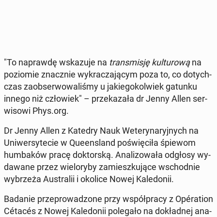
"To na­praw­dę wska­zu­je na
trans­mi­sję kul­tu­ro­wą
na
po­zio­mie znacz­nie wy­kra­cza­ją­cym poza to, co do­tych­
czas za­ob­ser­wo­wa­li­śmy u ja­kie­go­kol­wiek gatunku
innego niż czło­wiek" – prze­ka­za­ła dr Jenny Allen ser­
wi­so­wi Phys.org.
Dr Jenny Allen z Katedry Nauk We­te­ry­na­ryj­nych na
Uni­wer­sy­te­cie w Qu­een­sland po­świę­ci­ła śpiewom
hum­ba­ków pracę dok­tor­ską. Ana­li­zo­wa­ła odgłosy wy­
da­wa­ne przez wie­lo­ry­by za­miesz­ku­ją­ce wschod­nie
wy­brze­ża Au­stra­lii i okolice Nowej Ka­le­do­nii.
Badanie prze­pro­wa­dzo­ne przy współ­pra­cy z Opéra­tion
Cétacés z Nowej Ka­le­do­nii po­le­ga­ło na do­kład­nej ana­