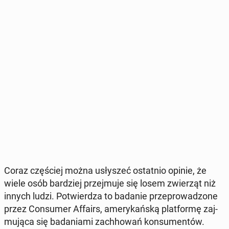
Coraz czę­ściej można usły­szeć ostat­nio opinie, że
wiele osób bar­dziej przej­mu­je się losem zwie­rząt niż
innych ludzi. Po­twier­dza to badanie prze­pro­wa­dzo­ne
przez Con­su­mer Affairs, ame­ry­kań­ską plat­for­mę zaj­
mu­ją­ca się ba­da­nia­mi za­ch­ho­wań kon­su­men­tów.