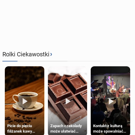
›
Rolki Ciekawostki
Zapach czekolady
Kontakt z kulturą
Picie do pięciu
może ułatwiać
może spowalniać
filiżanek kawy