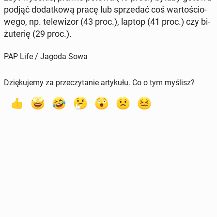
podjąć do­dat­ko­wą pracę lub sprze­dać coś war­to­ścio­
we­go, np. te­le­wi­zor (43 proc.), laptop (41 proc.) czy bi­
żu­te­rię (29 proc.).
PAP Life / Jagoda Sowa
Dziękujemy za przeczytanie artykułu. Co o tym myślisz?