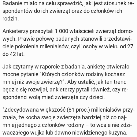
Badanie miało na celu spraw­dzić, jaki jest sto­su­nek re­
spon­den­tów do ich zwie­rząt oraz do człon­ków ich
rodzin.
An­kie­te­rzy prze­py­ta­li 1 000 wła­ści­cie­li zwie­rząt do­mo­
wych. Prawie połowę ba­da­nych sta­no­wi­li przed­sta­wi­
cie­le po­ko­le­nia mi­le­nial­sów, czyli osoby w wieku od 27
do 42 lat.
Jak czytamy w ra­por­cie z badania, ankietę otwie­ra­ło
mocne pytanie "Których człon­ków rodziny kochasz
mniej niż swoje zwierzę?". Aby ustalić, jak ten trend
będzie się roz­wi­jał, an­kie­te­rzy pytali również, czy re­
spon­den­ci wolą mieć zwie­rzę­ta czy dzieci.
"Zde­cy­do­wa­na więk­szość (81 proc.) mil­le­nial­sów przy­
zna­ła, że kocha swoje zwie­rzę­ta bar­dziej niż co naj­
mniej jednego z człon­ków rodziny – to wcale nie zdzi­
wa­cza­łe­go wujka lub dawno nie­wi­dzie­ne­go kuzyna.