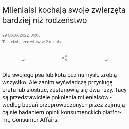
Mi­le­nial­si kochają swoje zwie­rzę­ta
bar­dziej niż ro­dzeń­stwo
29 MAJA 2022, 06:00
Ten tekst przeczytasz w 2 minuty
Dla swojego psa lub kota bez namysłu zrobią
wszyst­ko. Ale zanim wy­świad­czą przy­słu­gę
bratu lub sio­strze, za­sta­no­wią się dwa razy. Tacy
są przed­sta­wi­cie­le po­ko­le­nia mi­le­nial­sów -
według badań prze­pro­wa­dzo­nych przez zaj­mu­ją­
cą się ba­da­niem opinii kon­su­menc­kich plat­for­
mę Con­su­mer Affairs.