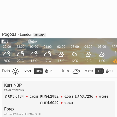
Pogoda
•
London
ZMIANA
Dziś
Jutro
22:00
23:00
00:00
01:00
02:00
03:00
04:00
05:00
05:
20°C
20°C
18°C
17°C
15°C
12°C
12°C
11°C
Dziś
Jutro
25°C
27°C
10°C
11°C
36
21
Kurs NBP
Z DNIA: 7 SIERPNIA
5.0134
4.2982
3.7236
GBP
EUR
USD
-0.0085
-0.0068
-0.0084
4.6049
CHF
-0.0031
Forex
AKTUALIZACJA:
7 SIERPNIA, 22:00