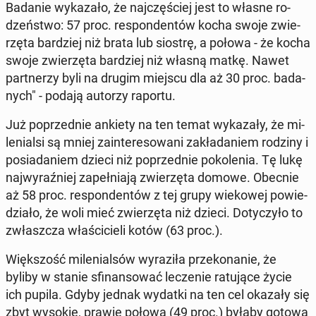
Badanie wy­ka­za­ło, że naj­czę­ściej jest to własne ro­
dzeń­stwo: 57 proc. re­spon­den­tów kocha swoje zwie­
rzę­ta bar­dziej niż brata lub siostrę, a połowa - że kocha
swoje zwie­rzę­ta bar­dziej niż własną matkę. Nawet
part­ne­rzy byli na drugim miejscu dla aż 30 proc. ba­da­
nych" - podają autorzy raportu.
Już po­przed­nie ankiety na ten temat wy­ka­za­ły, że mi­
le­nial­si są mniej za­in­te­re­so­wa­ni za­kła­da­niem rodziny i
po­sia­da­niem dzieci niż po­przed­nie po­ko­le­nia. Tę lukę
naj­wy­raź­niej za­peł­nia­ją zwie­rzę­ta domowe. Obecnie
aż 58 proc. re­spon­den­tów z tej grupy wie­ko­wej po­wie­
dzia­ło, że woli mieć zwie­rzę­ta niż dzieci. Do­ty­czy­ło to
zwłasz­cza wła­ści­cie­li kotów (63 proc.).
Więk­szość mi­le­nial­sów wy­ra­zi­ła prze­ko­na­nie, że
byliby w stanie sfi­nan­so­wać le­cze­nie ra­tu­ją­ce życie
ich pupila. Gdyby jednak wydatki na ten cel okazały się
zbyt wysokie, prawie połowa (49 proc.) byłaby gotowa