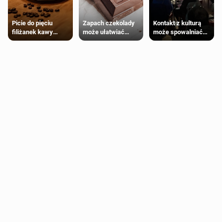
Zapach czekolady
Kontakt z kulturą
Picie do pięciu
może ułatwiać
może spowalniać
filiżanek kawy
trening siłowy
starzenie
dziennie jest
bezpieczne dla
większości
dorosłych