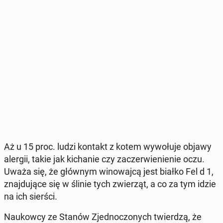
Aż u 15 proc. ludzi kontakt z kotem wy­wo­łu­je objawy
alergii, takie jak ki­cha­nie czy za­czer­wie­nie­nie oczu.
Uważa się, że głównym wi­no­waj­cą jest białko Fel d 1,
znaj­du­ją­ce się w ślinie tych zwie­rząt, a co za tym idzie
na ich sierści.
Na­ukow­cy ze Stanów Zjed­no­czo­nych twier­dzą, że