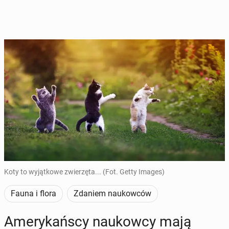
Koty to wyjątkowe zwierzęta... (Fot. Getty Images)
Fauna i flora
Zdaniem naukowców
Ame­ry­kań­scy na­ukow­cy mają