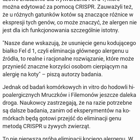
można edy­to­wać za pomocą CRISPR. Za­uwa­ży­li też,
że u różnych ga­tun­ków kotów są zna­czą­ce różnice w
eks­pre­sji tych genów, co może znaczyć, że alergen nie
jest dla ich funk­cjo­no­wa­nia szcze­gól­nie istotny.
"Nasze dane wska­zu­ją, że usu­nię­cie genu ko­du­ją­ce­go
białko Fel d 1, czyli eli­mi­na­cja głów­ne­go aler­ge­nu u
źródła, to realne i ra­cjo­nal­ne roz­wią­za­nie, które może
przy­nieść znaczne ko­rzy­ści osobom cier­pią­cym na
alergię na koty" – piszą autorzy badania.
Jednak od badań ko­mór­ko­wych in vitro do hodowli hi­
po­aler­gicz­nych Mrucz­ków i Fi­le­mo­nów jeszcze daleka
droga. Na­ukow­cy za­strze­ga­ją, że na razie po­trzeb­ne
są dalsze badania, zanim od eks­pe­ry­men­tów na ko­
mór­kach będą gotowi przejść do eli­mi­na­cji genu
metodą CRISPR u żywych zwie­rząt.
To nie pierw­sza próba eli­mi­na­cji kociego aler­ge­nu. W