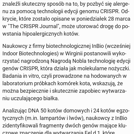
zna­leź­li sku­tecz­ny sposób na to, by pozbyć się aler­ge­
nu za pomocą tech­no­lo­gii edycji genomu CRISPR. Od­
kry­cie, które zostało opisane w po­nie­dzia­łek 28 marca
w "The CRISPR Journal", może uto­ro­wać drogę do po­
wsta­nia hi­po­aler­gicz­nych kotów.
Na­ukow­cy z firmy bio­tech­no­lo­gicz­nej InBio (wcze­śniej
Indoor Bio­tech­no­lo­gies) w Wir­gi­nii po­sta­no­wi­li wy­ko­
rzy­stać na­gro­dzo­ną Nagrodą Nobla tech­no­lo­gię edycji
genów CRISPR, która działa jak mo­le­ku­lar­ne no­życz­ki.
Badania in vitro, czyli pro­wa­dzo­ne na ho­do­wa­nych w
la­bo­ra­to­rium prób­kach komórek kota, wska­zu­ją, że
można bez­piecz­nie i sku­tecz­nie za­po­biec wy­twa­rza­
niu uczu­la­ją­ce­go białka.
Ana­li­zu­jąc DNA 50 kotów do­mo­wych i 24 kotów eg­zo­
tycz­nych (m.in. lam­par­tów i lwów), na­ukow­cy z InBio
zi­den­ty­fi­ko­wa­li frag­men­ty dwóch genów mające klu­
czo­we zna­cze­nie dla wy­twa­rza­nia Fel d 1, które