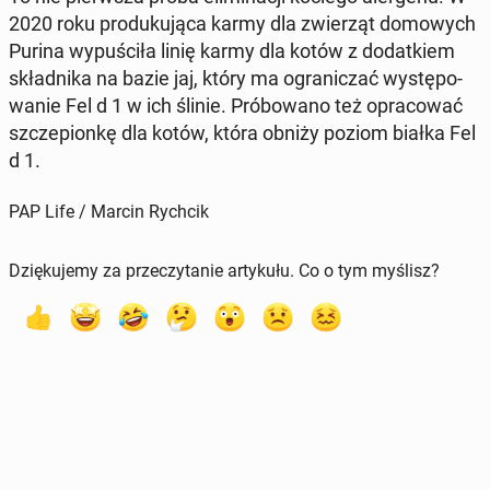
2020 roku pro­du­ku­ją­ca karmy dla zwie­rząt do­mo­wych
Purina wy­pu­ści­ła linię karmy dla kotów z do­dat­kiem
skład­ni­ka na bazie jaj, który ma ogra­ni­czać wy­stę­po­
wa­nie Fel d 1 w ich ślinie. Pró­bo­wa­no też opra­co­wać
szcze­pion­kę dla kotów, która obniży poziom białka Fel
d 1.
PAP Life / Marcin Rychcik
Dziękujemy za przeczytanie artykułu. Co o tym myślisz?