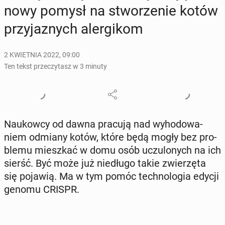
nowy pomysł na stwo­rze­nie kotów
przy­ja­znych aler­gi­kom
2 KWIETNIA 2022, 09:00
Ten tekst przeczytasz w 3 minuty
Na­ukow­cy od dawna pracują nad wy­ho­do­wa­
niem odmiany kotów, które będą mogły bez pro­
ble­mu miesz­kać w domu osób uczu­lo­nych na ich
sierść. Być może już nie­dłu­go takie zwie­rzę­ta
się pojawią. Ma w tym pomóc tech­no­lo­gia edycji
genomu CRISPR.