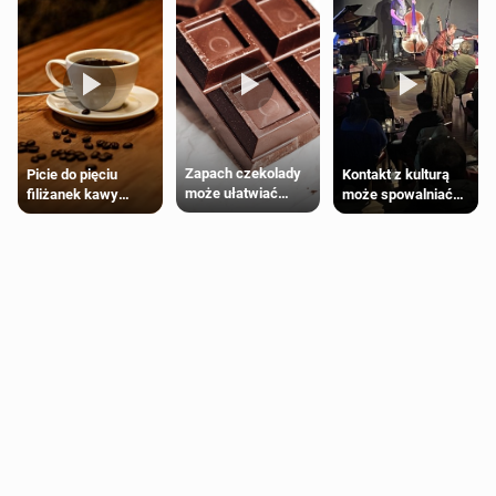
Zapach czekolady
Kontakt z kulturą
Picie do pięciu
może ułatwiać
może spowalniać
filiżanek kawy
trening siłowy
starzenie
dziennie jest
bezpieczne dla
większości
dorosłych