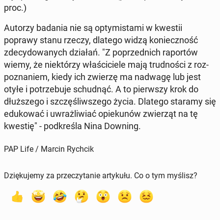
proc.)
Autorzy badania nie są opty­mi­sta­mi w kwestii
poprawy stanu rzeczy, dlatego widzą ko­niecz­ność
zde­cy­do­wa­nych działań. "Z po­przed­nich ra­por­tów
wiemy, że nie­któ­rzy wła­ści­cie­le mają trud­no­ści z roz­
po­zna­niem, kiedy ich zwierzę ma nadwagę lub jest
otyłe i po­trze­bu­je schud­nąć. A to pierw­szy krok do
dłuż­sze­go i szczę­śliw­sze­go życia. Dlatego staramy się
edu­ko­wać i uwraż­li­wiać opie­ku­nów zwie­rząt na tę
kwestię" - pod­kre­śla Nina Downing.
PAP Life / Marcin Rychcik
Dziękujemy za przeczytanie artykułu. Co o tym myślisz?