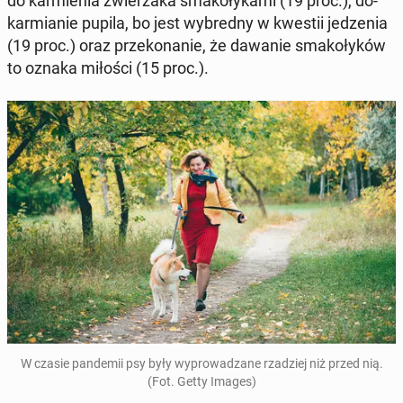
do kar­mie­nia zwie­rza­ka sma­ko­ły­ka­mi (19 proc.), do­
kar­mia­nie pupila, bo jest wy­bred­ny w kwestii je­dze­nia
(19 proc.) oraz prze­ko­na­nie, że dawanie sma­ko­ły­ków
to oznaka miłości (15 proc.).
W czasie pan­de­mii psy były wy­pro­wa­dza­ne rza­dziej niż przed nią.
(Fot. Getty Images)