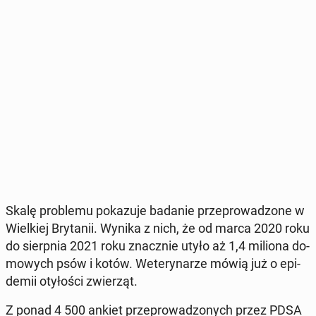
Skalę pro­ble­mu po­ka­zu­je badanie prze­pro­wa­dzo­ne w
Wiel­kiej Bry­ta­nii. Wynika z nich, że od marca 2020 roku
do sierp­nia 2021 roku znacz­nie utyło aż 1,4 miliona do­
mo­wych psów i kotów. We­te­ry­na­rze mówią już o epi­
de­mii oty­ło­ści zwie­rząt.
Z ponad 4 500 ankiet prze­pro­wa­dzo­nych przez PDSA