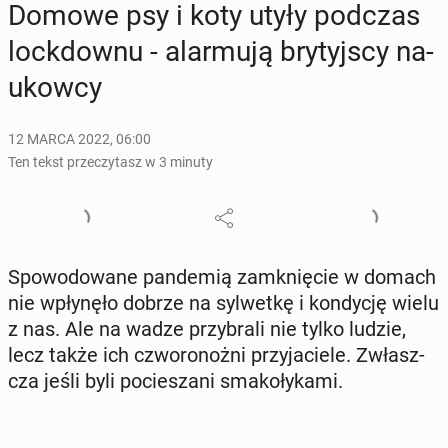
Domowe psy i koty utyły podczas
lock­dow­nu - alar­mu­ją bry­tyj­scy na­
ukow­cy
12 MARCA 2022, 06:00
Ten tekst przeczytasz w 3 minuty
Spo­wo­do­wa­ne pan­de­mią za­mknię­cie w domach
nie wpły­nę­ło dobrze na syl­wet­kę i kon­dy­cję wielu
z nas. Ale na wadze przy­bra­li nie tylko ludzie,
lecz także ich czwo­ro­noż­ni przy­ja­cie­le. Zwłasz­
cza jeśli byli po­cie­sza­ni sma­ko­ły­ka­mi.