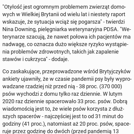
"Otyłość jest ogrom­nym pro­ble­mem zwie­rząt do­mo­
wych w Wiel­kiej Bry­ta­nii od wielu lat i nie­ste­ty raport
wska­zu­je, że sy­tu­acja wciąż się po­gar­sza" - twier­dzi
Nina Downing, pie­lę­gniar­ka we­te­ry­na­ryj­na PDSA. "We­
te­ry­na­rze szacują, że nawet połowa ich pa­cjen­tów ma
nadwagę, co oznacza dużo większe ryzyko wy­stą­pie­
nia pro­ble­mów zdro­wot­nych, takich jak za­pa­le­nie
stawów i cu­krzy­ca" - dodaje.
Co za­ska­ku­ją­ce, prze­pro­wa­dzo­ne wśród Bry­tyj­czy­ków
ankiety ujaw­ni­ły, że w czasie pan­de­mii psy były wy­pro­
wa­dza­ne rza­dziej niż przed nią - 38 proc. (370 000)
psów wy­cho­dzi z domu tylko raz dzien­nie. W lutym
2020 raz dzien­nie spa­ce­ro­wa­ło 33 proc. psów. Dobrą
wia­do­mo­ścią jest to, że wiele psów ko­rzy­sta z dłuż­
szych spa­ce­rów - naj­czę­ściej jest to od 31 minut do
godziny (41 proc.), na­to­miast aż 20 proc. psów, spa­ce­
ru­je przez godzinę do dwóch (przed pan­de­mią 13