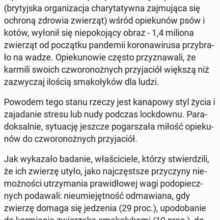
(bry­tyj­ska or­ga­ni­za­cja cha­ry­ta­tyw­na zaj­mu­ją­ca się
ochroną zdrowia zwie­rząt) wśród opie­ku­nów psów i
kotów, wyłonił się nie­po­ko­ją­cy obraz - 1,4 miliona
zwie­rząt od po­cząt­ku pan­de­mii ko­ro­na­wi­ru­sa przy­bra­
ło na wadze. Opie­ku­no­wie często przy­zna­wa­li, że
karmili swoich czwo­ro­noż­nych przy­ja­ciół większą niż
za­zwy­czaj ilością sma­ko­ły­ków dla ludzi.
Powodem tego stanu rzeczy jest ka­na­po­wy styl życia i
za­ja­da­nie stresu lub nudy podczas lock­dow­nu. Pa­ra­
dok­sal­nie, sy­tu­ację jeszcze po­gar­sza­ła miłość opie­ku­
nów do czwo­ro­noż­nych przy­ja­ciół.
Jak wy­ka­za­ło badanie, wła­ści­cie­le, którzy stwier­dzi­li,
że ich zwierzę utyło, jako naj­częst­sze przy­czy­ny nie­
moż­no­ści utrzy­ma­nia pra­wi­dło­wej wagi pod­opiecz­
nych po­da­wa­li: nie­umie­jęt­ność od­ma­wia­na, gdy
zwierzę domaga się je­dze­nia (29 proc.), upodo­ba­nie