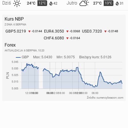
Dziś
Jutro
24°C
27°C
12°C
13°C
42
31
Kurs NBP
Z DNIA: 6 SIERPNIA
5.0219
4.3050
3.7320
GBP
EUR
USD
-0.0144
-0.0068
-0.0148
4.6080
CHF
-0.0164
Forex
AKTUALIZACJA:
6 SIERPNIA, 10:20
Źródło: currencybeacon.com