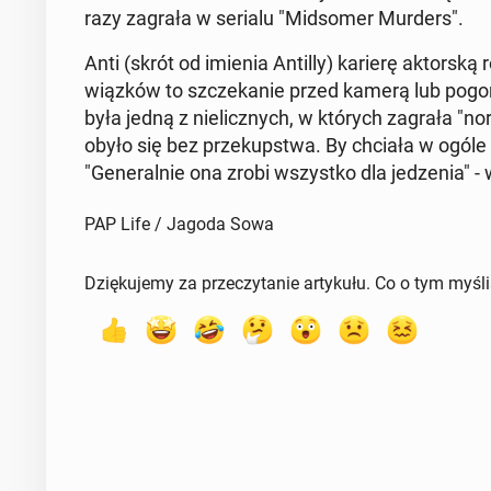
razy zagrała w serialu "Mid­so­mer Murders".
Anti (skrót od imienia Antilly) karierę ak­tor­ską
wiąz­ków to szcze­ka­nie przed kamerą lub pogoń" -
była jedną z nie­licz­nych, w których zagrała "no
obyło się bez prze­kup­stwa. By chciała w ogóle s
"Ge­ne­ral­nie ona zrobi wszyst­ko dla je­dze­nia" 
PAP Life / Jagoda Sowa
Dziękujemy za przeczytanie artykułu. Co o tym myśl