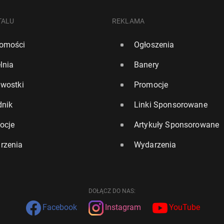
TALU
REKLAMA
omości
Ogłoszenia
lnia
Banery
awostki
Promocje
dnik
Linki Sponsorowane
ocje
Artykuły Sponsorowane
rzenia
Wydarzenia
DOŁĄCZ DO NAS:
Facebook
Instagram
YouTube