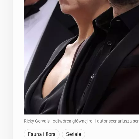
Ricky Gervais - odtwórca głównej roli i autor scenariusza seri
Fauna i flora
Seriale