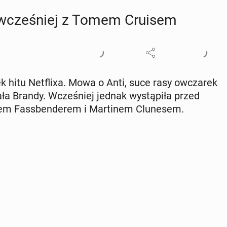
ał wcze­śniej z Tomem Cruisem
ek hitu Net­fli­xa. Mowa o Anti, suce rasy owcza­rek
rała Brandy. Wcze­śniej jednak wy­stą­pi­ła przed
 Fass­ben­de­rem i Mar­ti­nem Clu­ne­sem.