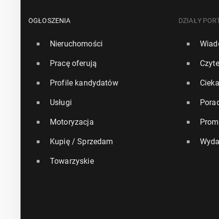
OGŁOSZENIA
DZIAŁY POR
Nieruchomości
Wiad
Pracę oferują
Czyte
Profile kandydatów
Ciek
Usługi
Pora
Motoryzacja
Prom
Kupię / Sprzedam
Wyda
Towarzyskie