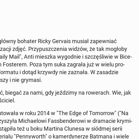
 i główny bohater Ricky Gervais musiał za­pew­niać
i­za­cji zdjęć. Przy­pusz­cze­nia widzów, że tak mogłoby
ily Mail", Anti mieszka wy­god­nie i szczę­śli­wie w Bi­ce­
em Fo­ste­rem. Poza tym suka zagrała już w wielu pro­
o formatu i dotąd krzywdy nie zaznała. W za­sa­dzie
szy i nie grymasi.
, biegać za nami, gdy jeź­dzi­my na ro­we­rach. Wie, jak
ci­ciel.
biu­to­wa­ła w roku 2014 w "The Edge of To­mor­row" ("Na
szy­ła Mi­cha­elo­wi Fass­ben­de­ro­wi w dra­ma­cie kry­mi­
tą­pi­ła też u boku Martina Clunesa w siódmej serii
rialu "Pen­ny­worth" o ka­mer­dy­ne­rze Batmana i wiele