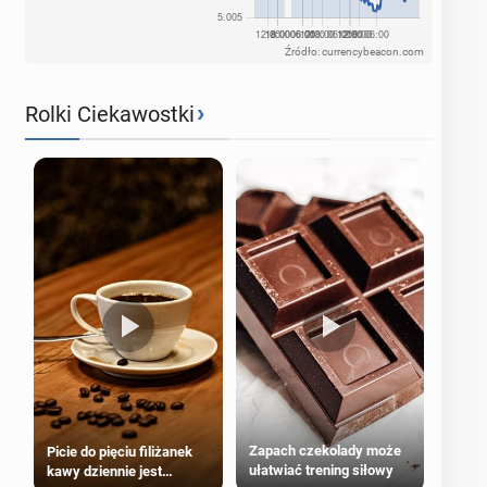
Źródło: currencybeacon.com
›
Rolki Ciekawostki
Zapach czekolady może
Picie do pięciu filiżanek
ułatwiać trening siłowy
kawy dziennie jest