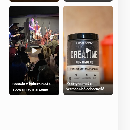
bezpieczne dla
większości dorosłych
Kreatyna może
Kontakt z kulturą może
wzmacniać odporność
spowalniać starzenie
przeciw nowotworom