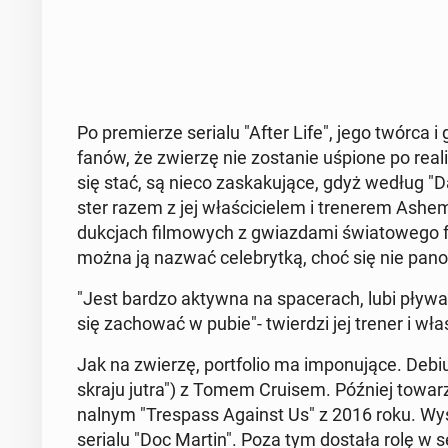
Po pre­mie­rze serialu "After Life", jego twórca
fanów, że zwierzę nie zo­sta­nie uśpione po re­al
się stać, są nieco za­ska­ku­ją­ce, gdyż według "Da
ster razem z jej wła­ści­cie­lem i tre­ne­rem Ash
duk­cjach fil­mo­wych z gwiaz­da­mi świa­to­we­g
można ją nazwać ce­le­bryt­ką, choć się nie pano
"Jest bardzo aktywna na spa­ce­rach, lubi pływać
się za­cho­wać w pubie"- twier­dzi jej trener i wła­ś
Jak na zwierzę, port­fo­lio ma im­po­nu­ją­ce. De­
skraju jutra") z Tomem Cruisem. Później to­wa­rzy­
nal­nym "Tre­spass Against Us" z 2016 roku. Wy­s
serialu "Doc Martin". Poza tym dostała rolę w se