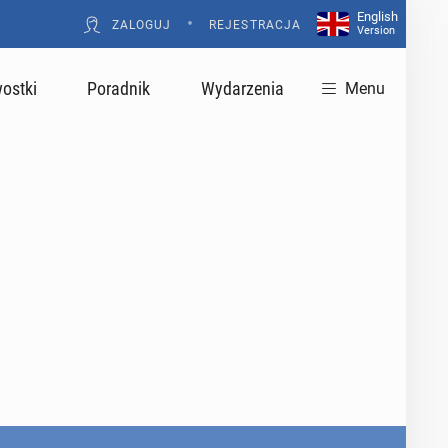
English
•
ZALOGUJ
REJESTRACJA
Version
ostki
Poradnik
Wydarzenia
Menu