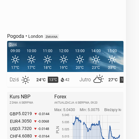
Pogoda
•
London
ZMIANA
Dziś
09:00
10:00
11:00
12:00
13:00
14:00
15:00
16:00
17°C
17°C
18°C
19°C
20°C
23°C
23°C
24°C
Dziś
Jutro
24°C
27°C
13°C
13°C
42
Kurs NBP
Forex
Z DNIA: 6 SIERPNIA
AKTUALIZACJA:
6 SIERPNIA, 09:20
5.0219
GBP
-0.0144
4.3050
EUR
-0.0068
3.7320
USD
-0.0148
4.6080
CHF
-0.0164