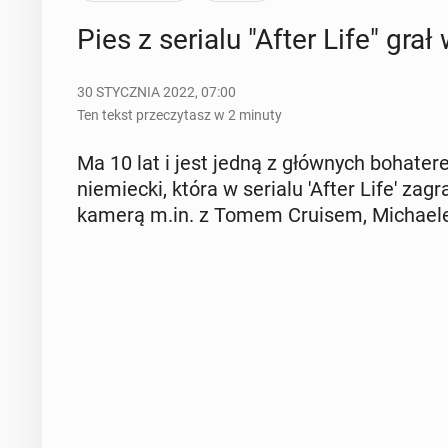
Pies z serialu "After Life" gr
30 STYCZNIA 2022, 07:00
Ten tekst przeczytasz w 2 minuty
Ma 10 lat i jest jedną z głów­nych bo­ha­te­r
nie­miec­ki, która w serialu 'After Life' zag
kamerą m.in. z Tomem Cruisem, Mi­cha­elem