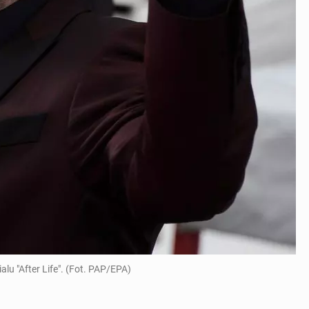
alu "After Life". (Fot. PAP/EPA)