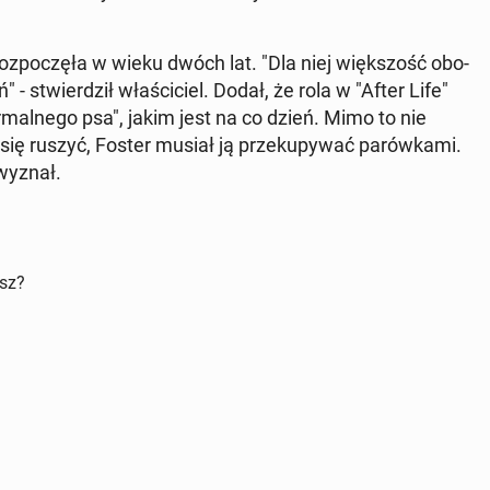
 roz­po­czę­ła w wieku dwóch lat. "Dla niej więk­szość obo­
 stwier­dził wła­ści­ciel. Dodał, że rola w "After Life"
r­mal­ne­go psa", jakim jest na co dzień. Mimo to nie
ię ruszyć, Foster musiał ją prze­ku­py­wać pa­rów­ka­mi.
- wyznał.
isz?