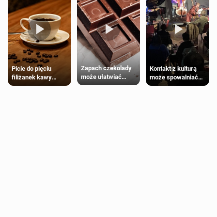
Zapach czekolady
Kontakt z kulturą
Picie do pięciu
może ułatwiać
może spowalniać
filiżanek kawy
trening siłowy
starzenie
dziennie jest
bezpieczne dla
większości
dorosłych