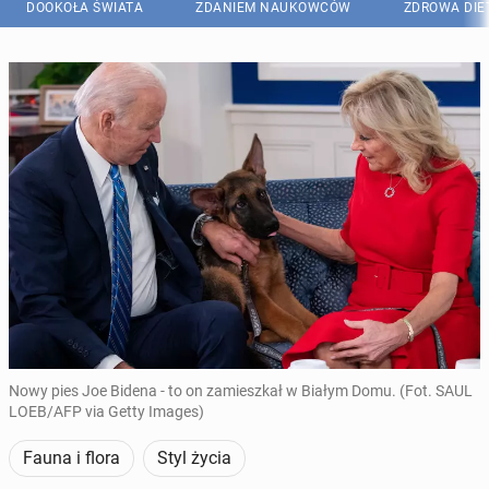
DOOKOŁA ŚWIATA
ZDANIEM NAUKOWCÓW
ZDROWA DIE
Nowy pies Joe Bidena - to on zamieszkał w Białym Domu. (Fot. SAUL
LOEB/AFP via Getty Images)
Fauna i flora
Styl życia