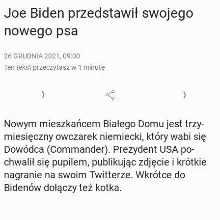
Joe Biden przed­sta­wił swojego
nowego psa
26 GRUDNIA 2021, 09:00
Ten tekst przeczytasz w 1 minutę
Nowym miesz­kań­cem Białego Domu jest trzy­
mie­sięcz­ny owcza­rek nie­miec­ki, który wabi się
Dowódca (Com­man­der). Pre­zy­dent USA po­
chwa­lił się pupilem, pu­bli­ku­jąc zdjęcie i krótkie
na­gra­nie na swoim Twit­te­rze. Wkrótce do
Bidenów dołączy też kotka.