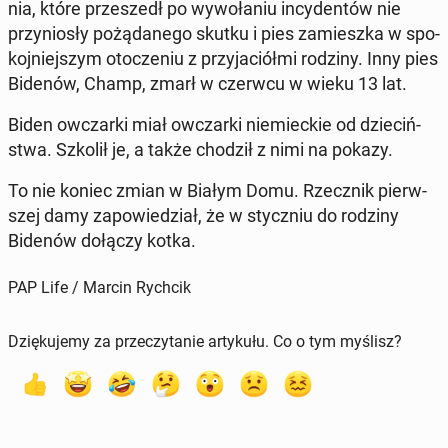
nia, które prze­szedł po wy­wo­ła­niu in­cy­den­tów nie
przy­nio­sły po­żą­da­ne­go skutku i pies za­miesz­ka w spo­
koj­niej­szym oto­cze­niu z przy­ja­ciół­mi rodziny. Inny pies
Bidenów, Champ, zmarł w czerwcu w wieku 13 lat.
Biden owczar­ki miał owczar­ki nie­miec­kie od dzie­ciń­
stwa. Szkolił je, a także chodził z nimi na pokazy.
To nie koniec zmian w Białym Domu. Rzecz­nik pierw­
szej damy za­po­wie­dział, że w stycz­niu do rodziny
Bidenów dołączy kotka.
PAP Life / Marcin Rychcik
Dziękujemy za przeczytanie artykułu. Co o tym myślisz?