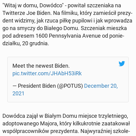
"Witaj w domu, Dowódco" - powitał szcze­nia­ka na
Twit­te­rze Joe Biden. Na filmiku, który za­mie­ścił pre­zy­
dent widzimy, jak rzuca piłkę pu­pi­lo­wi i jak wpro­wa­dza
go na smyczy do Białego Domu. Szcze­niak mieszka
pod adresem 1600 Pen­n­sy­lva­nia Avenue od po­nie­
dział­ku, 20 grudnia.
Meet the newest Biden.
pic.twitter.com/JHAbH53iRk
— Pre­si­dent Biden (@POTUS)
De­cem­ber 20,
2021
Dowódca zajął w Białym Domu miejsce trzy­let­nie­go,
ad­op­to­wa­ne­go Majora, który kil­ku­krot­nie za­ata­ko­wał
współ­pra­cow­ni­ków pre­zy­den­ta. Naj­wy­raź­niej szko­le­