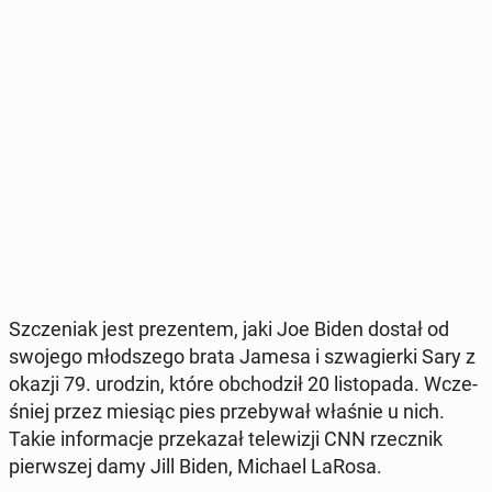
Szcze­niak jest pre­zen­tem, jaki Joe Biden dostał od
swojego młod­sze­go brata Jamesa i szwa­gier­ki Sary z
okazji 79. urodzin, które ob­cho­dził 20 li­sto­pa­da. Wcze­
śniej przez miesiąc pies prze­by­wał właśnie u nich.
Takie in­for­ma­cje prze­ka­zał te­le­wi­zji CNN rzecz­nik
pierw­szej damy Jill Biden, Michael LaRosa.