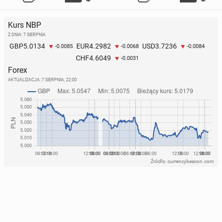
Kurs NBP
Z DNIA: 7 SIERPNIA
5.0134
4.2982
3.7236
GBP
EUR
USD
-0.0085
-0.0068
-0.0084
4.6049
CHF
-0.0031
Forex
AKTUALIZACJA:
7 SIERPNIA, 22:00
Źródło: currencybeacon.com