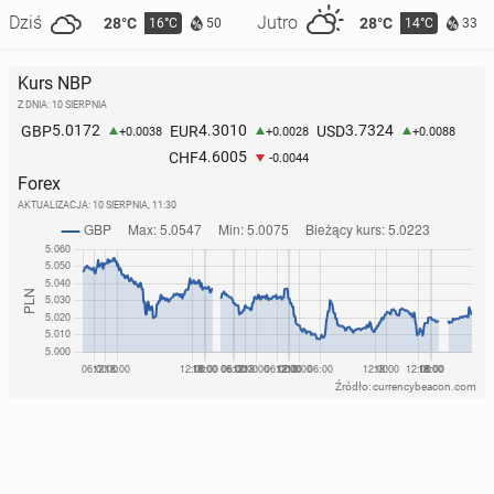
Dziś
Jutro
28°C
28°C
16°C
14°C
50
33
Kurs NBP
Z DNIA: 10 SIERPNIA
5.0172
4.3010
3.7324
GBP
EUR
USD
+0.0038
+0.0028
+0.0088
4.6005
CHF
-0.0044
Forex
AKTUALIZACJA:
10 SIERPNIA, 11:30
Źródło: currencybeacon.com