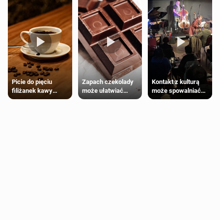
Zapach czekolady
Kontakt z kulturą
Picie do pięciu
może ułatwiać
może spowalniać
filiżanek kawy
trening siłowy
starzenie
dziennie jest
bezpieczne dla
większości
dorosłych