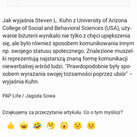
Jak wy­ja­śnia Steven L. Kuhn z Uni­ver­si­ty of Arizona
College of Social and Be­ha­vio­ral Scien­ces (USA), uży­
wa­nie bi­żu­te­rii wy­ni­ka­ło nie tylko z chęci upięk­sze­nia
się, ale było również spo­so­bem ko­mu­ni­ko­wa­nia innym
np. swojego statusu spo­łecz­ne­go. Zna­le­zio­ne mu­szel­
ki re­pre­zen­tu­ją naj­star­szą znaną formę ko­mu­ni­ka­cji
nie­wer­bal­nej wśród ludzi. "Praw­do­po­dob­nie były spo­
so­bem wy­ra­ża­nia swojej toż­sa­mo­ści poprzez ubiór" –
wy­ja­śnia Kuhn.
PAP Life / Jagoda Sowa
Dziękujemy za przeczytanie artykułu. Co o tym myślisz?