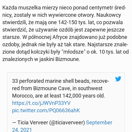
Każda mu­szel­ka mierzy nieco ponad cen­ty­metr śred­
ni­cy, zostały w nich wy­wier­co­ne otwory. Na­ukow­cy
stwier­dzi­li, że mają one 142-150 tys. lat, co pozwala
stwier­dzić, że uży­wa­nie ozdób jest zapewne jeszcze
starsze. W pół­noc­nej Afryce znaj­do­wa­no już podobne
ozdoby, jednak nie były aż tak stare. Naj­star­sze zna­le­
zio­ne dotąd kol­czy­ki były "młodsze" o ok. 10 tys. lat od
zna­le­zio­nych w jaskini Bi­zmo­une.
33 per­fo­ra­ted marine shell beads, re­co­ve­
red from Bi­zmo­une Cave, in so­uth­west
Morocco, are at least 142,000 years old.
https://t.co/jJWVnP33YV
pic.twitter.com/PQ06636ahK
— Ticia Verveer (@ti­cia­ve­rve­er)
Sep­tem­ber
24, 2021