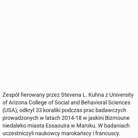
Zespół fie­ro­wa­ny przez Stevena L. Kuhna z Uni­ver­si­ty
of Arizona College of Social and Be­ha­vio­ral Scien­ces
(USA), odkrył 33 ko­ra­li­ki podczas prac ba­daw­czych
pro­wa­dzo­nych w latach 2014-18 w jaskini Bi­zmo­une
nie­da­le­ko miasta Es­sa­ouira w Maroku. W ba­da­niach
uczest­ni­czy­li na­ukow­cy ma­ro­kań­scy i fran­cu­scy.