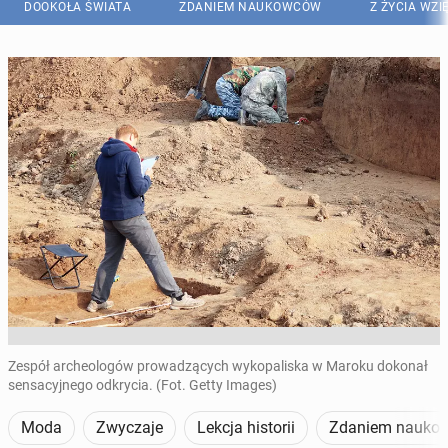
DOOKOŁA ŚWIATA
ZDANIEM NAUKOWCÓW
Z ŻYCIA WZI
Zespół archeologów prowadzących wykopaliska w Maroku dokonał
sensacyjnego odkrycia. (Fot. Getty Images)
Moda
Zwyczaje
Lekcja historii
Zdaniem nauko