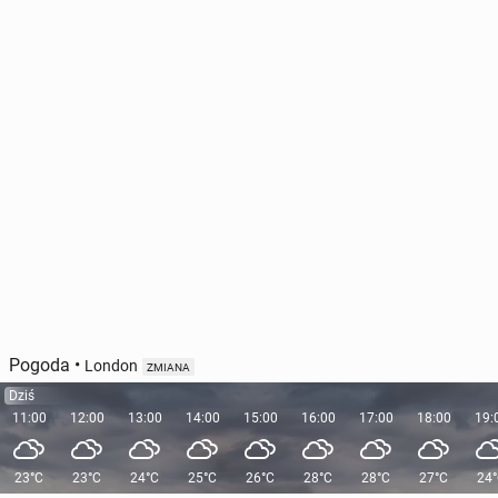
Pogoda
•
London
ZMIANA
Dziś
11:00
12:00
13:00
14:00
15:00
16:00
17:00
18:00
19:
23°C
23°C
24°C
25°C
26°C
28°C
28°C
27°C
24