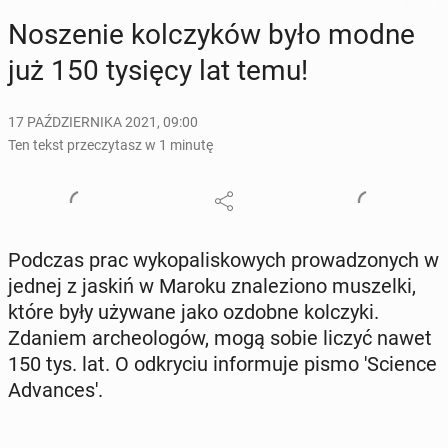
No­sze­nie kol­czy­ków było modne
już 150 tysięcy lat temu!
17 PAŹDZIERNIKA 2021, 09:00
Ten tekst przeczytasz w 1 minutę
Podczas prac wy­ko­pa­li­sko­wych pro­wa­dzo­nych w
jednej z jaskiń w Maroku zna­le­zio­no mu­szel­ki,
które były używane jako ozdobne kol­czy­ki.
Zdaniem ar­che­olo­gów, mogą sobie liczyć nawet
150 tys. lat. O od­kry­ciu in­for­mu­je pismo 'Scien­ce
Ad­van­ce­s'.