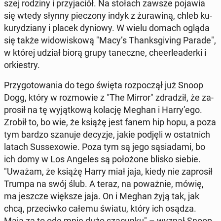
szej rodziny i przy­ja­ciół. Na stołach zawsze pojawia
się wtedy słynny pie­czo­ny indyk z żu­ra­wi­ną, chleb ku­
ku­ry­dzia­ny i placek dyniowy. W wielu domach ogląda
się także wi­do­wi­sko­wą "Macy’s Thanks­gi­ving Parade",
w której udział biorą grupy ta­necz­ne, che­er­le­ader­ki i
or­kie­stry.
Przy­go­to­wa­nia do tego święta roz­po­czął już Snoop
Dogg, który w roz­mo­wie z "The Mirror" zdra­dził, że za­
pro­sił na tę wy­jąt­ko­wą kolację Meghan i Harry’ego.
Zrobił to, bo wie, że książę jest fanem hip hopu, a poza
tym bardzo szanuje decyzje, jakie podjęli w ostat­nich
latach Sus­se­xo­wie. Poza tym są jego są­sia­da­mi, bo
ich domy w Los Angeles są po­ło­żo­ne blisko siebie.
"Uważam, że książę Harry miał jaja, kiedy nie za­pro­sił
Trumpa na swój ślub. A teraz, na po­waż­nie, mówię,
ma jeszcze większe jaja. On i Meghan żyją tak, jak
chcą, prze­ciw­ko całemu światu, który ich osądza.
Mają za to ode mnie dużo sza­cun­ku" – wyznał Snoop