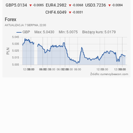
5.0134
4.2982
3.7236
GBP
EUR
USD
-0.0085
-0.0068
-0.0084
4.6049
CHF
-0.0031
Forex
AKTUALIZACJA:
7 SIERPNIA, 22:00
Źródło: currencybeacon.com