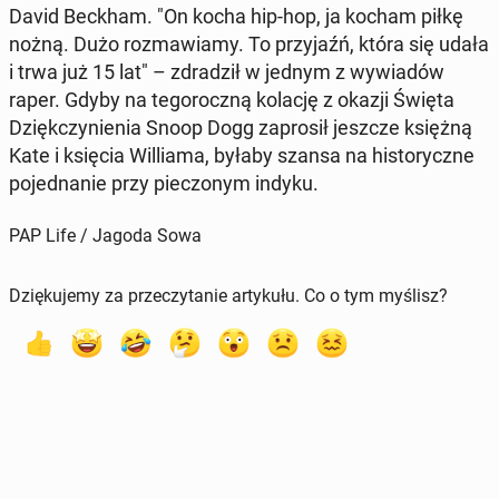
David Beckham. "On kocha hip-hop, ja kocham piłkę
nożną. Dużo roz­ma­wia­my. To przy­jaźń, która się udała
i trwa już 15 lat" – zdra­dził w jednym z wy­wia­dów
raper. Gdyby na te­go­rocz­ną kolację z okazji Święta
Dzięk­czy­nie­nia Snoop Dogg za­pro­sił jeszcze księżną
Kate i księcia Wil­lia­ma, byłaby szansa na hi­sto­rycz­ne
po­jed­na­nie przy pie­czo­nym indyku.
PAP Life / Jagoda Sowa
Dziękujemy za przeczytanie artykułu. Co o tym myślisz?