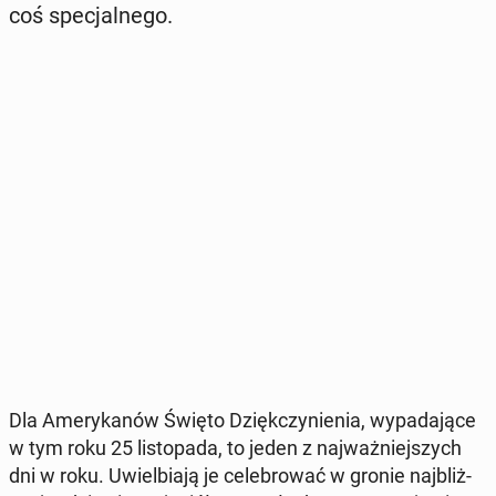
coś spe­cjal­ne­go.
Dla Ame­ry­ka­nów Święto Dzięk­czy­nie­nia, wy­pa­da­ją­ce
w tym roku 25 li­sto­pa­da, to jeden z naj­waż­niej­szych
dni w roku. Uwiel­bia­ją je ce­le­bro­wać w gronie naj­bliż­