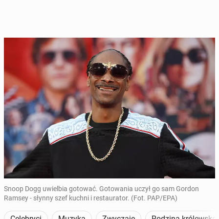
Snoop Dogg uwielbia gotować. Gotowania uczył go sam Gordon
Ramsey - słynny szef kuchni i restaurator. (Fot. PAP/EPA)
Celebryci
Muzyka
Zwyczaje
Rodzina królewska