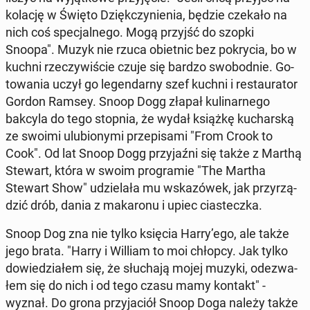
kolację w Święto Dzięk­czy­nie­nia, będzie czekało na
nich coś spe­cjal­ne­go. Mogą przyjść do szopki
Snoopa". Muzyk nie rzuca obiet­nic bez po­kry­cia, bo w
kuchni rze­czy­wi­ście czuje się bardzo swo­bod­nie. Go­
to­wa­nia uczył go le­gen­dar­ny szef kuchni i re­stau­ra­tor
Gordon Ramsey. Snoop Dogg złapał ku­li­nar­ne­go
bakcyla do tego stopnia, że wydał książkę ku­char­ską
ze swoimi ulu­bio­ny­mi prze­pi­sa­mi "From Crook to
Cook". Od lat Snoop Dogg przy­jaź­ni się także z Marthą
Stewart, która w swoim pro­gra­mie "The Martha
Stewart Show" udzie­la­ła mu wska­zó­wek, jak przy­rzą­
dzić drób, dania z ma­ka­ro­nu i upiec cia­stecz­ka.
Snoop Dog zna nie tylko księcia Harry’ego, ale także
jego brata. "Harry i William to moi chłopcy. Jak tylko
do­wie­dzia­łem się, że słu­cha­ją mojej muzyki, ode­zwa­
łem się do nich i od tego czasu mamy kontakt" -
wyznał. Do grona przy­ja­ciół Snoop Doga należy także