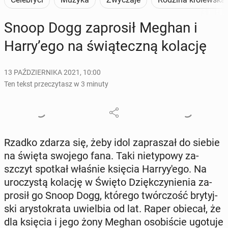
Snoop Dogg za­pro­sił Meghan i
Harry’ego na świą­tecz­ną kolację
13 PAŹDZIERNIKA 2021, 10:00
Ten tekst przeczytasz w 3 minuty
Rzadko zdarza się, żeby idol za­pra­szał do siebie
na święta swojego fana. Taki nie­ty­po­wy za­
szczyt spotkał właśnie księcia Har­ry­y­'e­go. Na
uro­czy­stą kolację w Święto Dzięk­czy­nie­nia za­
pro­sił go Snoop Dogg, którego twór­czość bry­tyj­
ski ary­sto­kra­ta uwiel­bia od lat. Raper obiecał, że
dla księcia i jego żony Meghan oso­bi­ście ugotuje