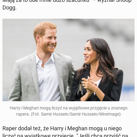
Dogg.
Harry i Meghan mogą liczyć na wy­jąt­ko­we przy­ję­cie u znanego
rapera. (Fot. Samir Hussein/Samir Hussein/Wi­re­Ima­ge)
Raper dodał też, że Harry i Meghan mogą u niego
liczyć na wy­jąt­ko­we przy­ję­cie. "Jeśli chcą przyjść na