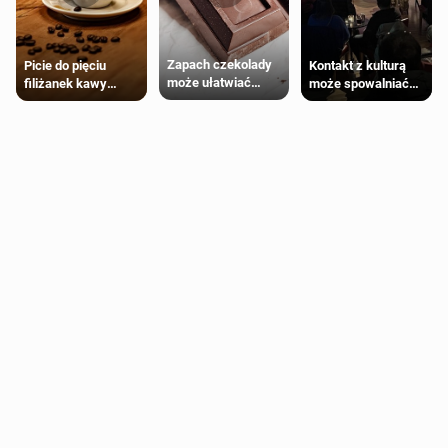
Zapach czekolady
Kontakt z kulturą
Picie do pięciu
może ułatwiać
może spowalniać
filiżanek kawy
trening siłowy
starzenie
dziennie jest
bezpieczne dla
większości
dorosłych