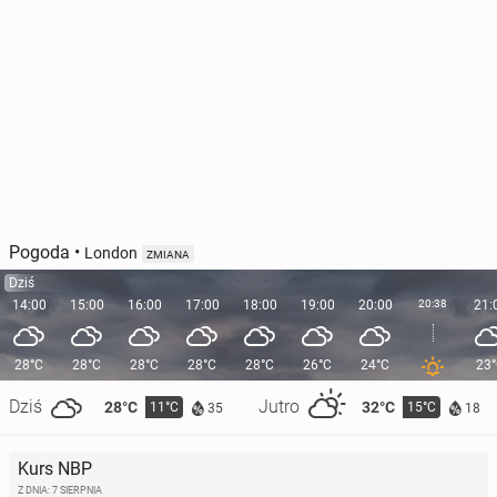
Pogoda
•
London
ZMIANA
Dziś
14:00
15:00
16:00
17:00
18:00
19:00
20:00
20:38
21:
28°C
28°C
28°C
28°C
28°C
26°C
24°C
23
Dziś
Jutro
28°C
32°C
11°C
15°C
35
18
Kurs NBP
Z DNIA: 7 SIERPNIA