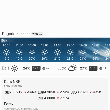
Pogoda
•
London
ZMIANA
Dziś
10:00
11:00
12:00
13:00
14:00
15:00
16:00
17:00
18:
19°C
19°C
20°C
20°C
21°C
23°C
24°C
24°C
24
Dziś
Jutro
24°C
27°C
12°C
13°C
42
31
Kurs NBP
Z DNIA: 6 SIERPNIA
5.0219
4.3050
3.7320
GBP
EUR
USD
-0.0144
-0.0068
-0.0148
4.6080
CHF
-0.0164
Forex
AKTUALIZACJA:
6 SIERPNIA, 10:20