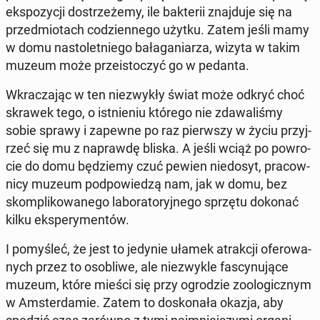
eks­po­zy­cji do­strze­że­my, ile bak­te­rii znaj­du­je się na
przed­mio­tach co­dzien­ne­go użytku. Zatem jeśli mamy
w domu na­sto­let­nie­go ba­ła­ga­nia­rza, wizyta w takim
muzeum może prze­isto­czyć go w pedanta.
Wkra­cza­jąc w ten nie­zwy­kły świat może odkryć choć
skrawek tego, o ist­nie­niu którego nie zda­wa­li­śmy
sobie sprawy i zapewne po raz pierw­szy w życiu przyj­
rzeć się mu z na­praw­dę bliska. A jeśli wciąż po po­wro­
cie do domu bę­dzie­my czuć pewien nie­do­syt, pra­cow­
ni­cy muzeum pod­po­wie­dzą nam, jak w domu, bez
skom­pli­ko­wa­ne­go la­bo­ra­to­ryj­ne­go sprzętu dokonać
kilku eks­pe­ry­men­tów.
I po­my­śleć, że jest to jedynie ułamek atrak­cji ofe­ro­wa­
nych przez to oso­bli­we, ale nie­zwy­kle fa­scy­nu­ją­ce
muzeum, które mieści się przy ogro­dzie zoo­lo­gicz­nym
w Am­ster­da­mie. Zatem to do­sko­na­ła okazja, aby