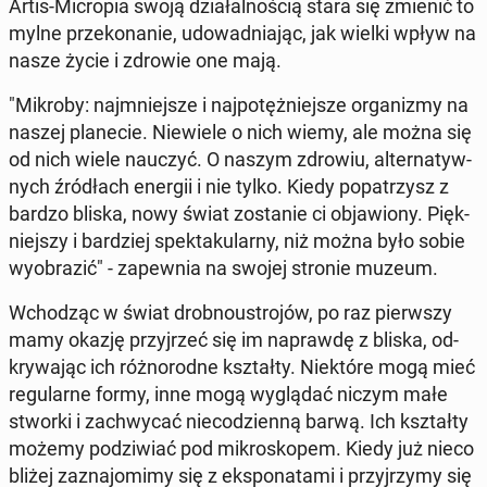
Artis-Mi­cro­pia swoją dzia­łal­no­ścią stara się zmienić to
mylne prze­ko­na­nie, udo­wad­nia­jąc, jak wielki wpływ na
nasze życie i zdrowie one mają.
"Mikroby: naj­mniej­sze i naj­po­tęż­niej­sze or­ga­ni­zmy na
naszej pla­ne­cie. Nie­wie­le o nich wiemy, ale można się
od nich wiele nauczyć. O naszym zdrowiu, al­ter­na­tyw­
nych źró­dłach energii i nie tylko. Kiedy po­pa­trzysz z
bardzo bliska, nowy świat zo­sta­nie ci ob­ja­wio­ny. Pięk­
niej­szy i bar­dziej spek­ta­ku­lar­ny, niż można było sobie
wy­obra­zić" - za­pew­nia na swojej stronie muzeum.
Wcho­dząc w świat drob­no­ustro­jów, po raz pierw­szy
mamy okazję przyj­rzeć się im na­praw­dę z bliska, od­
kry­wa­jąc ich róż­no­rod­ne kształ­ty. Nie­któ­re mogą mieć
re­gu­lar­ne formy, inne mogą wy­glą­dać niczym małe
stworki i za­chwy­cać nie­co­dzien­ną barwą. Ich kształ­ty
możemy po­dzi­wiać pod mi­kro­sko­pem. Kiedy już nieco
bliżej za­zna­jo­mi­my się z eks­po­na­ta­mi i przyj­rzy­my się