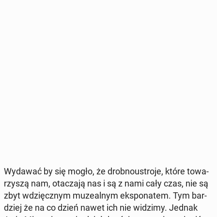
Wydawać by się mogło, że drob­no­ustro­je, które to­wa­
rzy­szą nam, ota­cza­ją nas i są z nami cały czas, nie są
zbyt wdzięcz­nym mu­ze­al­nym eks­po­na­tem. Tym bar­
dziej że na co dzień nawet ich nie widzimy. Jednak