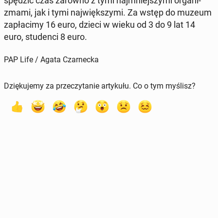
spędzić czas zarówno z tymi naj­mniej­szy­mi or­ga­ni­
zma­mi, jak i tymi naj­więk­szy­mi. Za wstęp do muzeum
za­pła­ci­my 16 euro, dzieci w wieku od 3 do 9 lat 14
euro, stu­den­ci 8 euro.
PAP Life / Agata Czarnecka
Dziękujemy za przeczytanie artykułu. Co o tym myślisz?