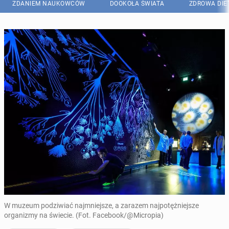
ZDANIEM NAUKOWCÓW
DOOKOŁA ŚWIATA
ZDROWA DIE
W muzeum podziwiać najmniejsze, a zarazem najpotężniejsze
organizmy na świecie. (Fot. Facebook/@Micropia)