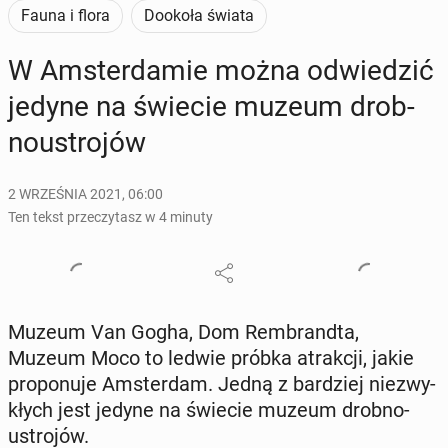
Fauna i flora
Dookoła świata
W Am­ster­da­mie można od­wie­dzić
jedyne na świecie muzeum drob­
no­ustro­jów
2 WRZEŚNIA 2021, 06:00
Ten tekst przeczytasz w 4 minuty
Muzeum Van Gogha, Dom Rem­brand­ta,
Muzeum Moco to ledwie próbka atrak­cji, jakie
pro­po­nu­je Am­ster­dam. Jedną z bar­dziej nie­zwy­
kłych jest jedyne na świecie muzeum drob­no­
ustro­jów.