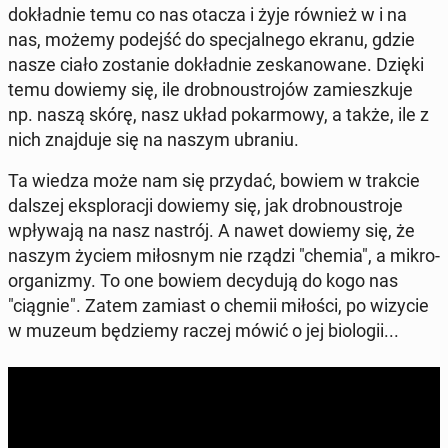
do­kład­nie temu co nas otacza i żyje również w i na
nas, możemy podejść do spe­cjal­ne­go ekranu, gdzie
nasze ciało zo­sta­nie do­kład­nie ze­ska­no­wa­ne. Dzięki
temu dowiemy się, ile drob­no­ustro­jów za­miesz­ku­je
np. naszą skórę, nasz układ po­kar­mo­wy, a także, ile z
nich znaj­du­je się na naszym ubraniu.
Ta wiedza może nam się przydać, bowiem w trakcie
dalszej eks­plo­ra­cji dowiemy się, jak drob­no­ustro­je
wpły­wa­ją na nasz nastrój. A nawet dowiemy się, że
naszym życiem mi­ło­snym nie rządzi "chemia", a mi­kro­
or­ga­ni­zmy. To one bowiem de­cy­du­ją do kogo nas
"ciągnie". Zatem zamiast o chemii miłości, po wizycie
w muzeum bę­dzie­my raczej mówić o jej bio­lo­gii...