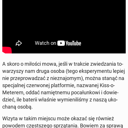
A skoro o miłości mowa, jeśli w trakcie zwie­dza­nia to­
wa­rzy­szy nam druga osoba (tego eks­pe­ry­men­tu lepiej
nie prze­pro­wa­dzać z nie­zna­jo­mym), można stanąć na
spe­cjal­nej czer­wo­nej plat­for­mie, na­zwa­nej Kiss-o-
Meterem, oddać na­mięt­ne­mu po­ca­łun­ko­wi i do­wie­
dzieć, ile baterii właśnie wy­mie­ni­li­śmy z naszą uko­
cha­ną osobą.
Wizyta w takim miejscu może okazać się również
powodem częst­sze­go sprzą­ta­nia. Bowiem za sprawą