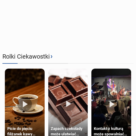
›
Rolki Ciekawostki
Zapach czekolady
Kontakt z kulturą
Picie do pięciu
może ułatwiać
może spowalniać
filiżanek kawy