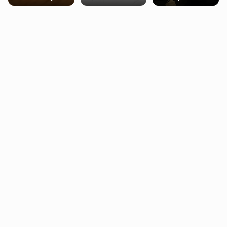
trening siłowy
starzenie
dziennie jest
bezpieczne dla
większości
dorosłych