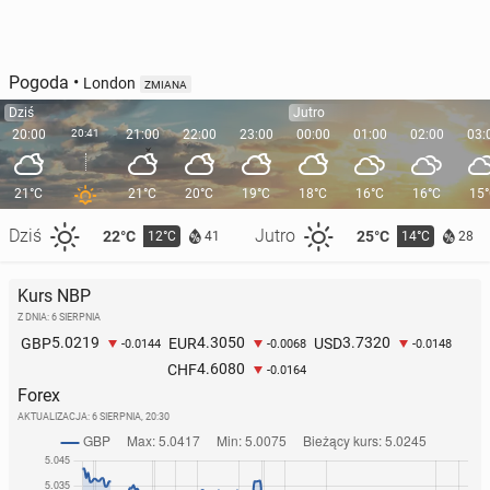
Pogoda
•
London
ZMIANA
Dziś
Jutro
20:00
20:41
21:00
22:00
23:00
00:00
01:00
02:00
03:
21°C
21°C
20°C
19°C
18°C
16°C
16°C
15
Dziś
Jutro
22°C
25°C
12°C
14°C
41
28
Kurs NBP
Z DNIA: 6 SIERPNIA
5.0219
4.3050
3.7320
GBP
EUR
USD
-0.0144
-0.0068
-0.0148
4.6080
CHF
-0.0164
Forex
AKTUALIZACJA:
6 SIERPNIA, 20:30