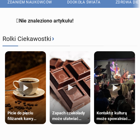
ZDANIEM NAUKOWCÓW
DOOKOŁA ŚWIATA
ZDROWA DIE

Nie znaleziono artykułu!
›
Rolki Ciekawostki
Zapach czekolady
Kontakt z kulturą
Picie do pięciu
może ułatwiać
może spowalniać
filiżanek kawy
trening siłowy
starzenie
dziennie jest
bezpieczne dla
większości