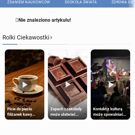
ZDANIEM NAUKOWCÓW
DOOKOŁA ŚWIATA
ZDROWA DIE

Nie znaleziono artykułu!
›
Rolki Ciekawostki
Zapach czekolady
Kontakt z kulturą
Picie do pięciu
może ułatwiać
może spowalniać
filiżanek kawy
trening siłowy
starzenie
dziennie jest
bezpieczne dla
większości