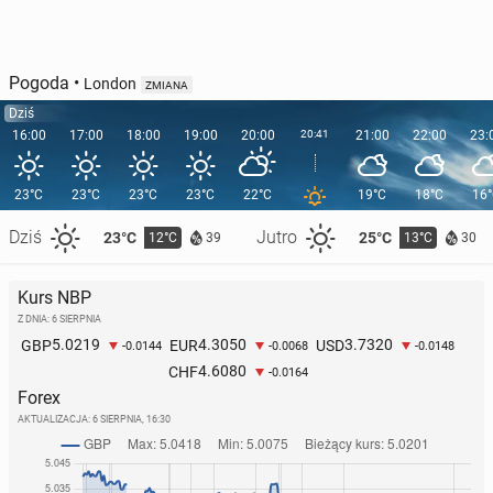
Pogoda
•
London
ZMIANA
Dziś
16:00
17:00
18:00
19:00
20:00
20:41
21:00
22:00
23:
23°C
23°C
23°C
23°C
22°C
19°C
18°C
16
Dziś
Jutro
23°C
25°C
12°C
13°C
39
30
Kurs NBP
Z DNIA: 6 SIERPNIA
5.0219
4.3050
3.7320
GBP
EUR
USD
-0.0144
-0.0068
-0.0148
4.6080
CHF
-0.0164
Forex
AKTUALIZACJA:
6 SIERPNIA, 16:30