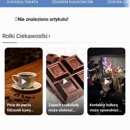
DOOKOŁA ŚWIATA
ZDANIEM NAUKOWCÓW
ZDROWA DIE

Nie znaleziono artykułu!
›
Rolki Ciekawostki
Zapach czekolady
Kontakt z kulturą
Picie do pięciu
może ułatwiać
może spowalniać
filiżanek kawy
trening siłowy
starzenie
dziennie jest
bezpieczne dla
większości