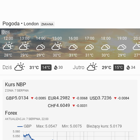
Pogoda
•
London
ZMIANA
Dziś
12:00
13:00
14:00
15:00
16:00
17:00
18:00
19:00
20:
28°C
29°C
29°C
30°C
31°C
31°C
30°C
29°C
27
Dziś
Jutro
31°C
29°C
14°C
15°C
30
34
Kurs NBP
Z DNIA: 7 SIERPNIA
5.0134
4.2982
3.7236
GBP
EUR
USD
-0.0085
-0.0068
-0.0084
4.6049
CHF
-0.0031
Forex
AKTUALIZACJA:
7 SIERPNIA, 22:00