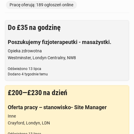
Pracę oferują: 189 ogłoszeń online
TOWARZYSKIE
113
ogłoszeń online
Do
£35
na godzinę
Poszukujemy fizjoterapeutki - masażystki.
Opieka zdrowotna
Westminster, Londyn Centralny, NW8
Odświeżono
13 lipca
Dodano
4 tygodnie temu
£200—£230
na dzień
Oferta pracy – stanowisko- Site Manager
Inne
Crayford, Londyn, LDN