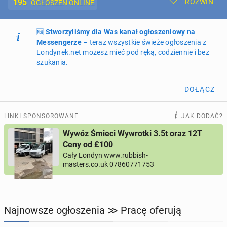
195
ROZWIŃ
OGŁOSZEŃ ONLINE
🆕
Dodaj ogłoszenie
Stworzyliśmy dla Was kanał ogłoszeniowy na
Moje ogłoszenia
Messengerze
– teraz wszystkie świeże ogłoszenia z
Londynek.net możesz mieć pod ręką, codziennie i bez
Oferta i cennik ogłoszeń
szukania.
NIERUCHOMOŚCI
269
ogłoszeń online
DOŁĄCZ
PRACĘ OFERUJĄ
195
ogłoszeń online
LINKI SPONSOROWANE
JAK DODAĆ?
Wywóz Śmieci Wywrotki 3.5t oraz 12T
PROFILE KANDYDATÓW
290
profili online
Ceny od £100
Cały Londyn www.rubbish-
masters.co.uk 07860771753
USŁUGI
163
ogłoszenia online
MOTORYZACJA
10
ogłoszeń online
Najnowsze ogłoszenia ≫ Pracę oferują
KUPIĘ & SPRZEDAM
45
ogłoszeń online