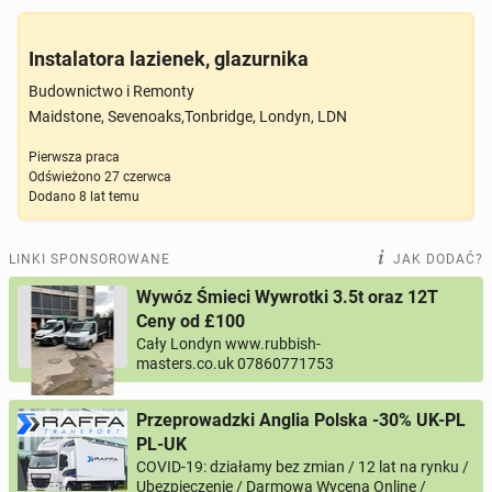
Instalatora lazienek, glazurnika
Budownictwo i Remonty
Maidstone, Sevenoaks,Tonbridge, Londyn, LDN
Pierwsza praca
Odświeżono
27 czerwca
Dodano
8 lat temu
LINKI SPONSOROWANE
JAK DODAĆ?
Wywóz Śmieci Wywrotki 3.5t oraz 12T
Ceny od £100
Cały Londyn www.rubbish-
masters.co.uk 07860771753
Przeprowadzki Anglia Polska -30% UK-PL
PL-UK
COVID-19: działamy bez zmian / 12 lat na rynku /
Ubezpieczenie / Darmowa Wycena Online /