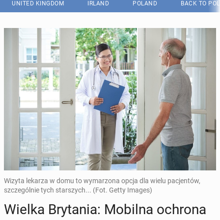
UNITED KINGDOM
IRLAND
POLAND
BACK TO PO
Wizyta lekarza w domu to wymarzona opcja dla wielu pacjentów,
szczególnie tych starszych... (Fot. Getty Images)
Wielka Bry­ta­nia: Mobilna ochrona