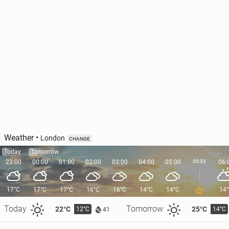
Weather
•
London
CHANGE
Today
Tomorrow
23:00
00:00
01:00
02:00
03:00
04:00
05:00
05:33
06:
17°C
17°C
17°C
16°C
16°C
14°C
14°C
14
Today
Tomorrow
22°C
25°C
12°C
14°C
41