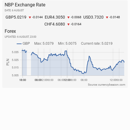
NBP Exchange Rate
DATE: 6 AUGUST
5.0219
4.3050
3.7320
GBP
EUR
USD
-0.0144
-0.0068
-0.0148
4.6080
CHF
-0.0164
Forex
UPDATED:
6 AUGUST, 23:00
Source: currencybeacon.com