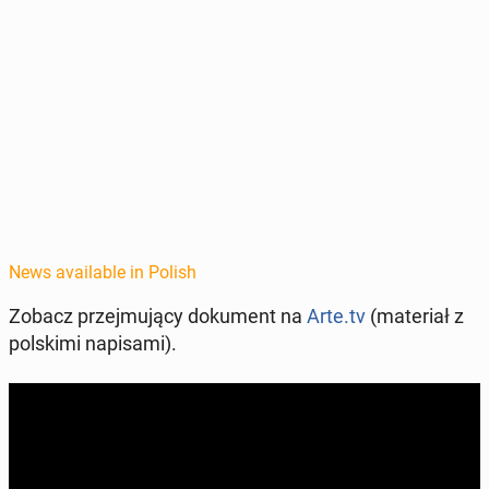
News available in Polish
Zobacz prze­j­mu­ją­cy doku­ment na
Arte.tv
(ma­te­ri­ał z
pol­ski­mi napisa­mi).