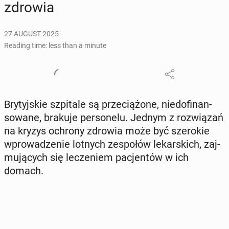
zdrowia
27 AUGUST 2025
Reading time: less than a minute
Bry­tyjskie szpi­tale są prze­ciążone, nied­o­fi­nan­
sowane, brakuje per­son­elu. Jednym z rozwiązań
na kryzys ochrony zdrowia może być sze­rok­ie
wprowadze­nie lotnych ze­społów lekars­kich, za­j­
mu­ją­cych się lecze­niem pac­jen­tów w ich
domach.