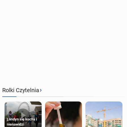
›
Rolki Czytelnia
Londyn się kocha i
nienawidzi