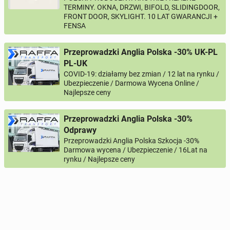
TERMINY. OKNA, DRZWI, BIFOLD, SLIDINGDOOR,
FRONT DOOR, SKYLIGHT. 10 LAT GWARANCJI +
Imię i nazwisko
FENSA
Przeprowadzki Anglia Polska -30% UK-PL
Twój email
PL-UK
COVID-19: działamy bez zmian / 12 lat na rynku /
Ubezpieczenie / Darmowa Wycena Online /
Najlepsze ceny
Twój telefon
Przeprowadzki Anglia Polska -30%
Numer telefon wg wzoru
, np.:
NR KIERUNKOWY KRAJU
NR TELEFONU
lub
+44
7123456789
+48
221234567
Odprawy
Przeprowadzki Anglia Polska Szkocja -30%
Darmowa wycena / Ubezpieczenie / 16Lat na
Pytanie aktywujące
rynku / Najlepsze ceny
*
- Pola oznaczone gwiazdką są wymagane!
^
- Przynajmniej jedna forma kontaktu jest wymagana!
WYŚLIJ ZAPYTANIE