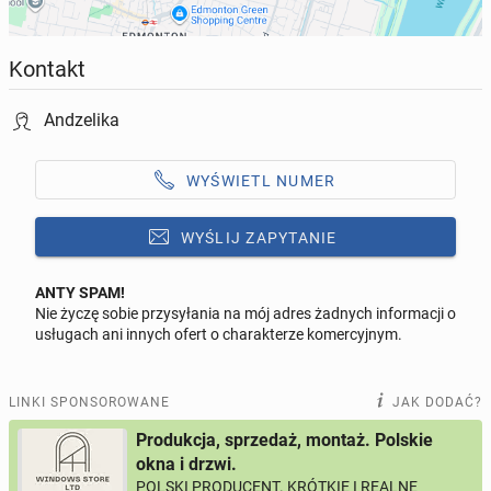
Kontakt
Andzelika
WYŚWIETL NUMER
WYŚLIJ ZAPYTANIE
ANTY SPAM!
Nie życzę sobie przysyłania na mój adres żadnych informacji o
Odpowiedz na ofertę tego ogłoszenia
usługach ani innych ofert o charakterze komercyjnym.
Wiadomość
LINKI SPONSOROWANE
JAK DODAĆ?
Produkcja, sprzedaż, montaż. Polskie
okna i drzwi.
POLSKI PRODUCENT. KRÓTKIE I REALNE
0 / 1000