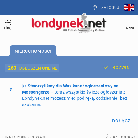
ZALOGUJ
Filtruj
Menu
NIERUCHOMOŚCI
260
ROZWIŃ
OGŁOSZEŃ ONLINE
🆕
Dodaj ogłoszenie
Stworzyliśmy dla Was kanał ogłoszeniowy na
Moje ogłoszenia
Messengerze
– teraz wszystkie świeże ogłoszenia z
Londynek.net możesz mieć pod ręką, codziennie i bez
Oferta i cennik ogłoszeń
szukania.
NIERUCHOMOŚCI
260
ogłoszeń online
DOŁĄCZ
PRACĘ OFERUJĄ
193
ogłoszenia online
LINKI SPONSOROWANE
JAK DODAĆ?