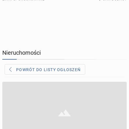
Wywóz Śmieci Wywrotki 3.5t oraz 12T
PROFILE KANDYDATÓW
293
profile online
Ceny od £100
Cały Londyn www.rubbish-
masters.co.uk 07860771753
USŁUGI
165
ogłoszeń online
MOTORYZACJA
12
ogłoszeń online
Nieruchomości
KUPIĘ & SPRZEDAM
43
ogłoszenia online
POWRÓT DO LISTY OGŁOSZEŃ
TOWARZYSKIE
114
ogłoszeń online