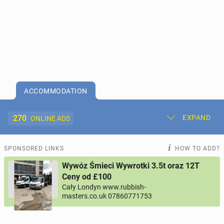
ACCOMMODATION
270
EXPAND
ONLINE ADS
Post New Ad
My Ads
SPONSORED LINKS
HOW TO ADD?
Wywóz Śmieci Wywrotki 3.5t oraz 12T
Offer and Adverts Price
Ceny od £100
Cały Londyn www.rubbish-
masters.co.uk 07860771753
ACCOMMODATION
270
online ads