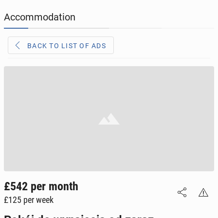
JOBS
208
online ads
Accommodation
JOBSEEKERS
311
online profiles
BACK TO LIST OF ADS
BUSINESS
169
online ads
AUTOMOTIVE
12
online ads
BUY & SELL
45
online ads
PERSONALS
115
online ads
£542
per month
£125
per week