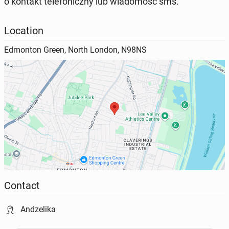
o kontakt telefoniczny lub wiadomosc sms.
Location
Edmonton Green, North London, N98NS
Contact
Andzelika