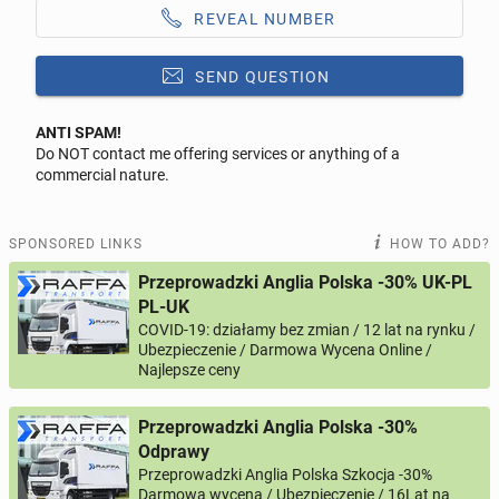
REVEAL NUMBER
SEND QUESTION
ANTI SPAM!
Do NOT contact me offering services or anything of a
Reply to this ad
commercial nature.
Message
SPONSORED LINKS
HOW TO ADD?
Przeprowadzki Anglia Polska -30% UK-PL
PL-UK
COVID-19: działamy bez zmian / 12 lat na rynku /
0 / 1000
Ubezpieczenie / Darmowa Wycena Online /
Najlepsze ceny
Your name
Przeprowadzki Anglia Polska -30%
Odprawy
Your email
Przeprowadzki Anglia Polska Szkocja -30%
Darmowa wycena / Ubezpieczenie / 16Lat na