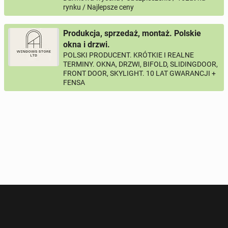
rynku / Najlepsze ceny
Your phone
Produkcja, sprzedaż, montaż. Polskie
Phone number according to the pattern
okna i drzwi.
COUNTRY CODE
, for example:
or
PHONE NUMBER
+44
7123456789
+48
221234567
POLSKI PRODUCENT. KRÓTKIE I REALNE
TERMINY. OKNA, DRZWI, BIFOLD, SLIDINGDOOR,
FRONT DOOR, SKYLIGHT. 10 LAT GWARANCJI +
Activation question
FENSA
*
- All fields marked with an asterisk are required!
^
- At least one form of contact is required!
SEND QUESTION