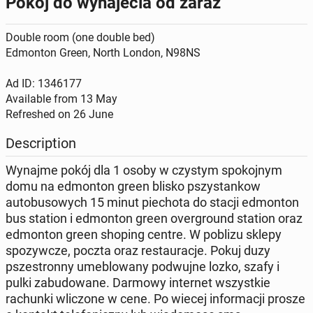
Pokój do wynajecia od zaraz
Double room (one double bed)
Edmonton Green, North London, N98NS
Ad ID: 1346177
Available from
13 May
Refreshed on
26 June
Description
Wynajme pokój dla 1 osoby w czystym spokojnym
domu na edmonton green blisko pszystankow
autobusowych 15 minut piechota do stacji edmonton
bus station i edmonton green overground station oraz
edmonton green shoping centre. W poblizu sklepy
spozywcze, poczta oraz restauracje. Pokuj duzy
pszestronny umeblowany podwujne lozko, szafy i
pulki zabudowane. Darmowy internet wszystkie
rachunki wliczone w cene. Po wiecej informacji prosze