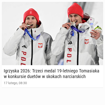
Igrzy­ska 2026: Trzeci medal 19-let­nie­go To­ma­sia­ka
w kon­kur­sie duetów w skokach nar­ciar­skich
17 lutego, 08:30