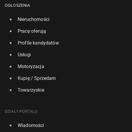
OGŁOSZENIA
Nieruchomości
Pracę oferują
Profile kandydatów
Usługi
Motoryzacja
Igrzy­ska 2026: Ta­jem­ni­ca ła­mią­cych się medali
Kupię / Sprzedam
10 lutego, 08:30
Towarzyskie
DZIAŁY PORTALU
Wiadomości