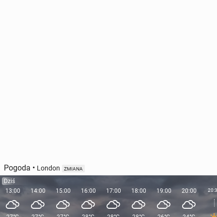
Igrzy­ska 2026: To­ma­siak znów na podium! Brąz na
dużej skoczni w Pre­daz­zo
15 lutego, 10:30
Pogoda
•
London
ZMIANA
Dziś
13:00
14:00
15:00
16:00
17:00
18:00
19:00
20:00
20: