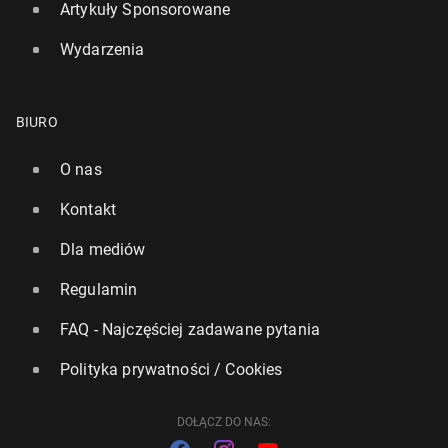
Artykuły Sponsorowane
Wydarzenia
Igrzy­ska 2026: Uro­czy­stość otwar­cia w czte­rech
miej­scach, za­pło­nę­ły dwa znicze
BIURO
7 lutego, 09:30
O nas
Kontakt
Dla mediów
Regulamin
FAQ - Najczęściej zadawane pytania
Polityka prywatności / Cookies
DOŁĄCZ DO NAS: