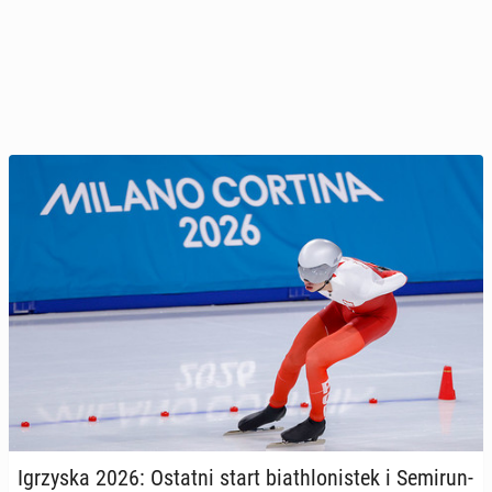
Igrzy­ska 2026: Ostatni start bia­th­lo­ni­stek i Se­mi­run­