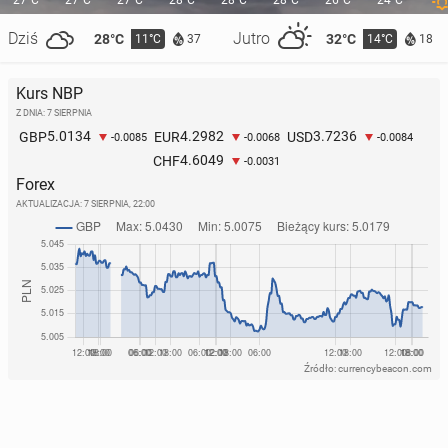
27°C
27°C
27°C
28°C
28°C
28°C
26°C
24°C
Dziś
Jutro
28°C
32°C
11°C
14°C
37
18
Igrzy­ska 2026: Polska z drugim medalem! Srebro
dla naszego pan­cze­ni­sty
Kurs NBP
14 lutego, 10:30
Z DNIA: 7 SIERPNIA
5.0134
4.2982
3.7236
GBP
EUR
USD
-0.0085
-0.0068
-0.0084
4.6049
CHF
-0.0031
Forex
AKTUALIZACJA:
7 SIERPNIA, 22:00
Źródło: currencybeacon.com
Igrzy­ska 2026: Srebrny medal To­ma­sia­ka w skokach