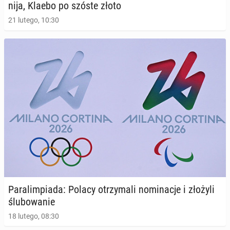
ni­ja, Klaebo po szóste złoto
21 lutego, 10:30
Pa­ra­lim­pia­da: Polacy otrzy­ma­li no­mi­na­cje i złożyli
ślu­bo­wa­nie
18 lutego, 08:30